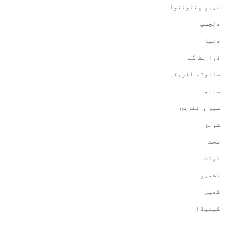
خیبر پختونخواہ
دلچسپ
دنیا
ذرا ہٹ کے
سائوتھ افریقہ
سندھ
سیر و تفریح
شوبز
صحت
کرکٹ
کشمیر
کھیل
کینیڈا