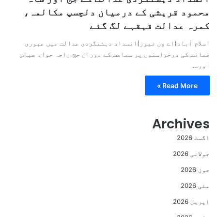
محمود قریشی کے درمیان دلچسپ مکالمہ،
کمرہ عدالت قہقہے لگ گئے
اسلام آباد(اے ون نیوز)انسداد دہشتگردی عدالت میں عبوری
ضمانت کی درخواستوں پر سماعت کے دوران جج راجہ جواد عباس
اور…
Read More »
Archives
اگست 2026
جولائی 2026
جون 2026
مئی 2026
اپریل 2026