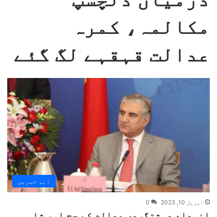
مکالمہ، کمرہ
عدالت قہقہے لگ گئے
اہم خبریں
اپریل 10, 2023
0
انسداد دہشتگردی عدالت کے جج اور شاہ