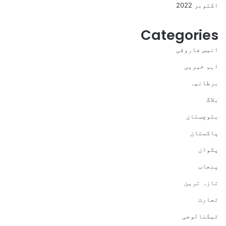
اکتوبر 2022
Categories
انیس فاروقی
اہم خبریں
برطانیہ
بلاگ
بلوچستان
پاکستان
پکوان
پنجاب
تازہ ترین
تجارت
ٹیکنالوجی