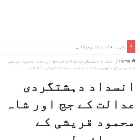
شیر اقتدار کا بھوکا ہے،جلد یہ میرے پاؤں پکڑیں گے ، بلاول
Home
/
انسداد دہشتگردی عدالت کے جج اور شاہ محمود قریشی
کے درمیان دلچسپ مکالمہ، کمرہ عدالت قہقہے لگ گئے
انسداد دہشتگردی
عدالت کے جج اور شاہ
محمود قریشی کے
درمیان دلچسپ