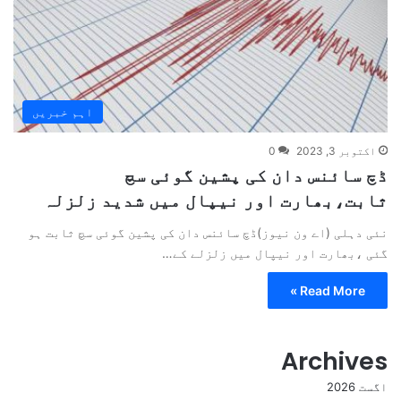
اہم خبریں
اکتوبر 3, 2023
0
ڈچ سائنس دان کی پشین گوئی سچ
ثابت،بھارت اور نیپال میں شدید زلزلہ
نئی دہلی (اے ون نیوز)ڈچ سائنس دان کی پشین گوئی سچ ثابت ہو
گئی ،بھارت اور نیپال میں زلزلے کے…
Read More »
Archives
اگست 2026