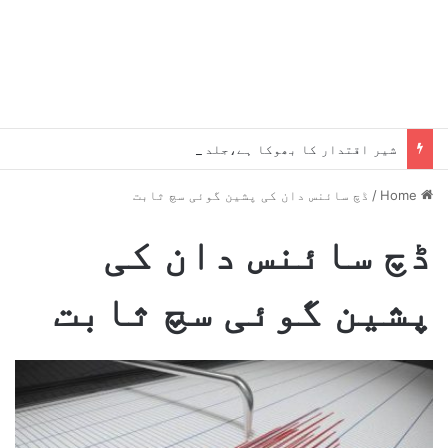
شیر اقتدار کا بھوکا ہے،جلد یہ میرے پاؤں پکڑیں گے ، بلاول
Home
/
ڈچ سائنس دان کی پشین گوئی سچ ثابت
ڈچ سائنس دان کی
پشین گوئی سچ ثابت