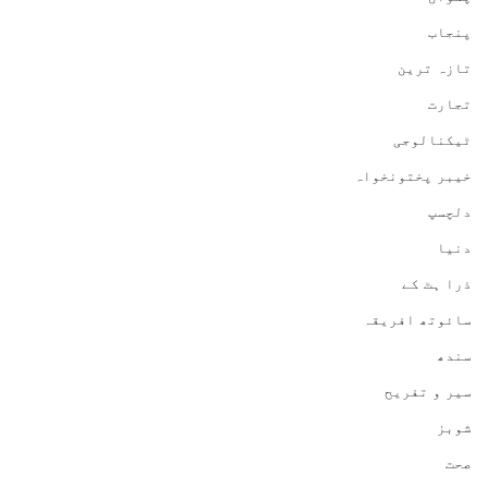
پنجاب
تازہ ترین
تجارت
ٹیکنالوجی
خیبر پختونخواہ
دلچسپ
دنیا
ذرا ہٹ کے
سائوتھ افریقہ
سندھ
سیر و تفریح
شوبز
صحت