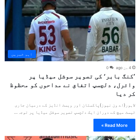
اہم خبریں
4 دن ago
0
’کنگ بابر‘ کی تصویر سوشل میڈیا پر
وائرل، دلچسپ اتفاق نے مداحوں کو محظوظ
کر دیا
لاہور(اے ون نیوز)پاکستان اور ویسٹ انڈیز کے درمیان جاری
ٹیسٹ میچ کے دوران ایک دلچسپ تصویر سوشل میڈیا پر توجہ…
Read More »