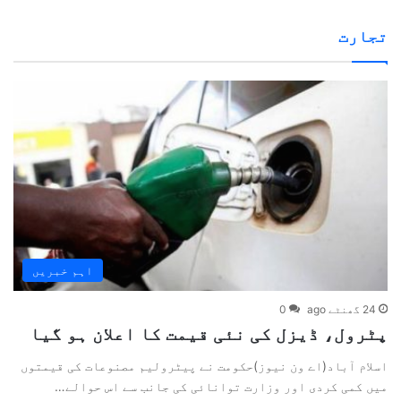
تجارت
اہم خبریں
24 گھنٹے ago
0
پٹرول، ڈیزل کی نئی قیمت کا اعلان ہو گیا
اسلام آباد(اے ون نیوز)حکومت نے پیٹرولیم مصنوعات کی قیمتوں
میں کمی کردی اور وزارت توانائی کی جانب سے اس حوالے…