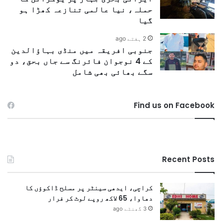
حملہ، نیا عالمی تنازعہ کھڑا ہو
گیا
2 ہفتے ago
جنوبی افریقہ میں منڈی بہاؤالدین
کے 4 نوجوان فائرنگ سے جاں بحق، دو
سگے بھائی بھی شامل
Find us on Facebook
Recent Posts
کراچی، ایدھی سینٹر پر مسلح ڈاکوؤں کا
دھاوا، 65 لاکھ روپے لوٹ کر فرار
3 گھنٹے ago