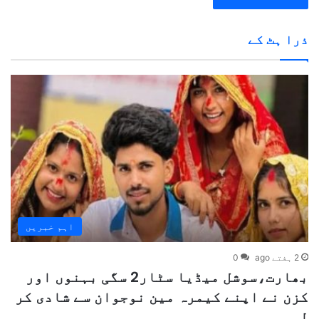
ذرا ہٹ کے
اہم خبریں
2 ہفتے ago
0
بھارت،سوشل میڈیا سٹار2 سگی بہنوں اور
کزن نے اپنے کیمرہ مین نوجوان سے شادی کر
لی