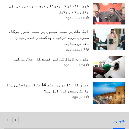
شیر اقتدار کا بھوکا ہے،جلد یہ میرے پاؤں
پکڑیں گے ، بلاول
6 گھنٹے ago
ایک ملک پر حملہ تینوں پر حملہ تصور ہوگا،
سعودی عرب، ترکیہ، پاکستان کے درمیان
دفاعی معاہدہ
7 گھنٹے ago
پٹرول، ڈیزل کی نئی قیمت کا اعلان ہو گیا
24 گھنٹے ago
عمان کا بڑا سرپرائز، 14 دن کا سیاحتی ویزا
بالکل مفت، کون اہل ہے؟
1 دن ago
شوبز