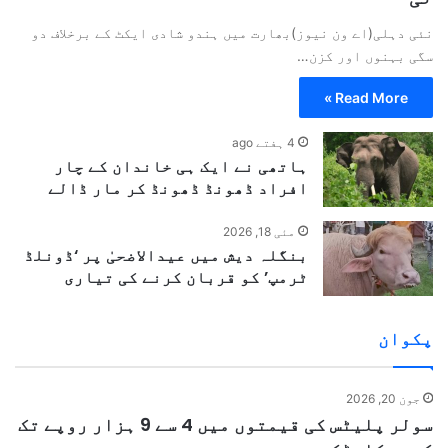
نئی دہلی(اے ون نیوز)بھارت میں ہندو شادی ایکٹ کے برخلاف دو
سگی بہنوں اور کزن…
Read More »
4 ہفتے ago
ہاتھی نے ایک ہی خاندان کے چار
افراد ڈھونڈ ڈھونڈ کر مار ڈالے
مئی 18, 2026
بنگلہ دیش میں عیدالاضحیٰ پر ‘ڈونلڈ
ٹرمپ’ کو قربان کرنے کی تیاری
پکوان
جون 20, 2026
سولر پلیٹس کی قیمتوں میں 4 سے 9 ہزار روپے تک