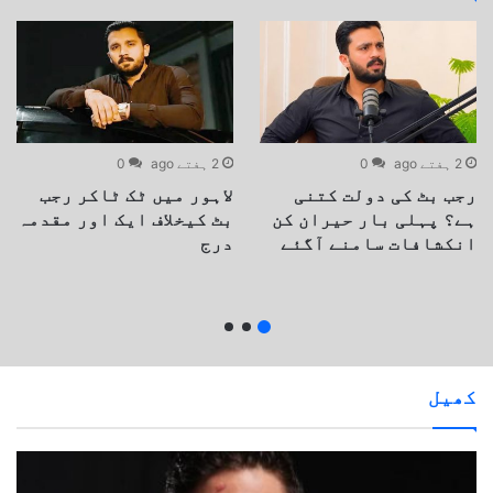
2 ہفتے ago
0
2 ہفتے ago
0
رجب بٹ کی دولت کتنی
لاہور میں ٹک ٹاکر رجب
ہے؟ پہلی بار حیران کن
بٹ کیخلاف ایک اور مقدمہ
انکشافات سامنے آگئے
درج
کھیل