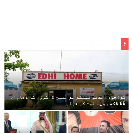
ایک ملک پر حملہ تینوں پر حملہ تصور ہوگا، سعودی عرب، ترکیہ، پاکستان کے درمیان دفاعی معاہدہ
کراچی، ایدھی سینٹر پر مسلح ڈاکوؤں کا دھاوا،
65 لاکھ روپے لوٹ کر فرار
پ