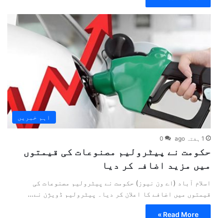
اہم خبریں
1 ہفتہ ago
0
حکومت نے پیٹرولیم مصنوعات کی قیمتوں
میں مزید اضافہ کر دیا
اسلام آباد (اے ون نیوز) حکومت نے پیٹرولیم مصنوعات کی
قیمتوں میں اضافے کا اعلان کر دیا۔ پیٹرولیم ڈویژن نے…
Read More »