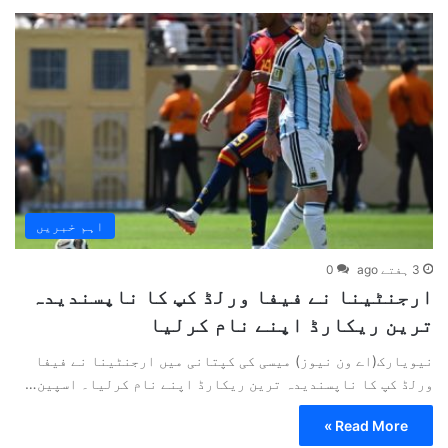
اہم خبریں
3 ہفتے ago
0
ارجنٹینا نے فیفا ورلڈ کپ کا ناپسندیدہ
ترین ریکارڈ اپنے نام کرلیا
نیویارک(اے ون نیوز) میسی کی کپتانی میں ارجنٹینا نے فیفا
ورلڈ کپ کا ناپسندیدہ ترین ریکارڈ اپنے نام کرلیا۔ اسپین…
Read More »