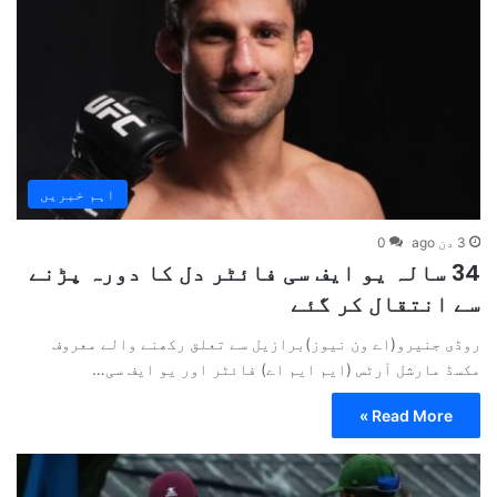
اہم خبریں
3 دن ago
0
34 سالہ یو ایف سی فائٹر دل کا دورہ پڑنے
سے انتقال کر گئے
روڈی جنیرو(اے ون نیوز)برازیل سے تعلق رکھنے والے معروف
مکسڈ مارشل آرٹس (ایم ایم اے) فائٹر اور یو ایف سی…
Read More »