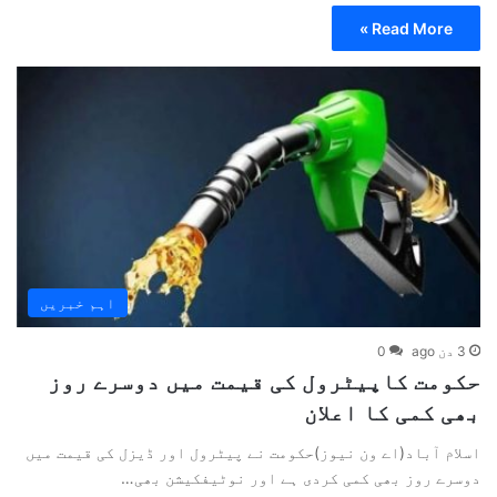
Read More »
اہم خبریں
3 دن ago
0
حکومت کاپیٹرول کی قیمت میں دوسرے روز
بھی کمی کا اعلان
اسلام آباد(اے ون نیوز)حکومت نے پیٹرول اور ڈیزل کی قیمت میں
دوسرے روز بھی کمی کردی ہے اور نوٹیفکیشن بھی…