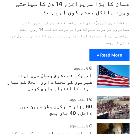
عمان کا بڑا سرپرائز، 14 دن کا سیاحتی
ویزا بالکل مفت، کون اہل ہے؟
مسقط(اے ون نیوز)عمان نے سیاحت کے فروغ اور غیر ملکی
مسافروں کو مزید سہولت فراہم کرنے کے لیے 14 روزہ مفت
سیاحتی ویزا متعارف کرا دیا ہے۔ نئے ویزا کے ذریعے اہل غیر
ملکی شہری…
Read More »
6 دن ago
امریکہ نے مشرق وسطیٰ میں اپنے
شہریوں کو محتاط اور انخلا کے تیار
رہنے کا انتباہ جاری کردیا
1 ہفتہ ago
60 ہزار تارکین وطن سپین میں
داخل، 40 جاں بحق
2 ہفتے ago
ایرانی بحری جہاز پر یوکرائن کا