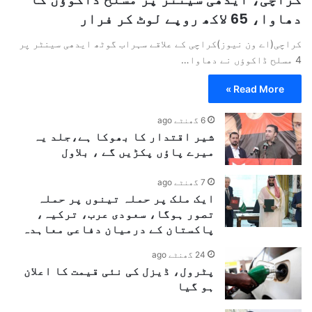
دھاوا، 65 لاکھ روپے لوٹ کر فرار
کراچی(اے ون نیوز)کراچی کے علاقے سہراب گوٹھ ایدھی سینٹر پر
4 مسلح ڈاکوؤں نے دھاوا…
Read More »
6 گھنٹے ago
شیر اقتدار کا بھوکا ہے،جلد یہ
میرے پاؤں پکڑیں گے ، بلاول
7 گھنٹے ago
ایک ملک پر حملہ تینوں پر حملہ
تصور ہوگا، سعودی عرب، ترکیہ،
پاکستان کے درمیان دفاعی معاہدہ
24 گھنٹے ago
پٹرول، ڈیزل کی نئی قیمت کا اعلان
ہو گیا