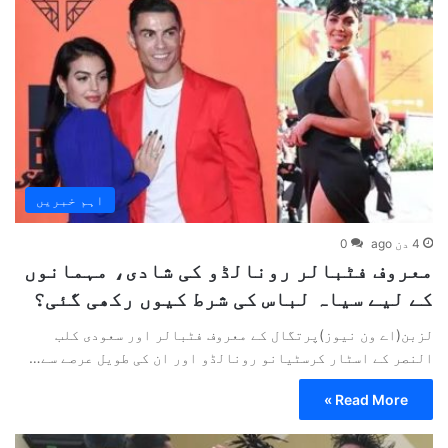
اہم خبریں
4 دن ago
0
معروف فٹبالر رونالڈو کی شادی، مہمانوں
کے لیے سیاہ لباس کی شرط کیوں رکھی گئی؟
لزبن(اے ون نیوز)پرتگال کے معروف فٹبالر اور سعودی کلب
النصر کے اسٹار کرسٹیانو رونالڈو اور ان کی طویل عرصے سے…
Read More »