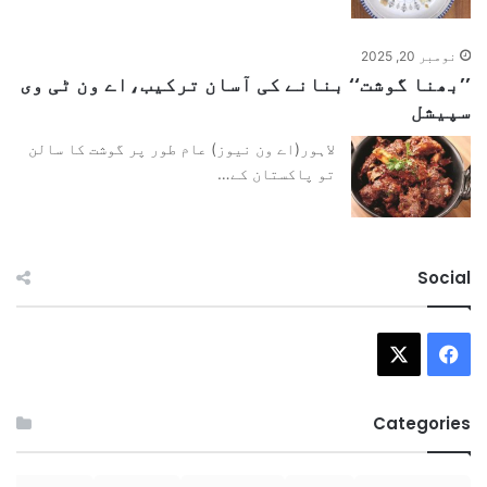
نومبر 20, 2025
’’بھنا گوشت‘‘ بنانے کی آسان ترکیب،اے ون ٹی وی
سپیشل
لاہور(اے ون نیوز) عام طور پر گوشت کا سالن
تو پاکستان کے…
Social
Facebook
X
Categories