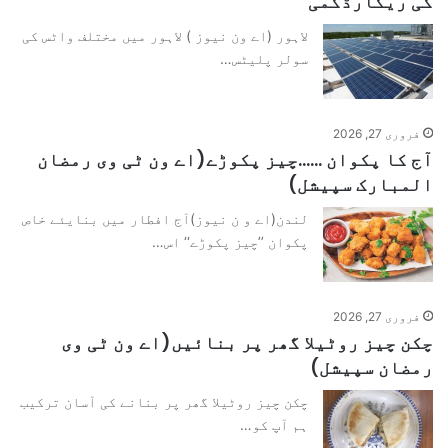
کی ریکارڈکمی
لاہور (اے ون نیوز ) لاہور میں مختلف واٹس کی
سولر پلیٹس…
فروری 27, 2026
آج کا پکوان ……چیز پکوڑے(اے ون ٹی وی رمضان
المبارک سپیشل)
لندن(اے و ن نیوز)آج افطار میں بنایئے خاص
پکوان ’’چیز پکوڑے‘‘ اس…
فروری 27, 2026
چکن چیز روٹیلا گھر پر بنائیں(اے ون ٹی وی
رمضان سپیشل)
چکن چیز روٹیلا گھر پر بنانے کی آسان ترکیب
ہم آپ کو…