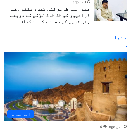
1 دن ago
عبداللہ طاہر قتل کیس، مقتول کے
ڈرائیور کو ٹک ٹاک لڑکی کے ذریعے
ہنی ٹریپ کیے جانے کا انکشاف
دنیا
اہم خبریں
1 دن ago
0