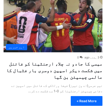
اہم خبریں
3 ہفتے ago
0
میسی کا جادو نہ چلا، ارجنٹینا کو فائنل
میں شکست دیکر اسپین دوسری بار فٹبال کا
عالمی چیمپئن بن گیا
نیو جرسی(اے ون نیوز) فیفا ورلڈکپ کے فائنل میں اسپین نے
دفاعی چیمپئن ارجنٹینا کو 0-1 سے شکست دے کر…
Read More »