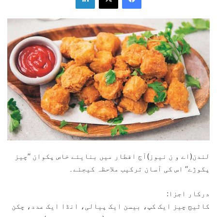
لندن(اے و ن نیوز)آج افطار میں بنایئے خاص پکوان ’’چیز
پکوڑے‘‘ اس کی آسان ترکیب ملاحظہ کیجئے۔
درکار اجزا:
کاٹیج چیز ایک کپ، بیسن ایک پیالی، انڈا ایک عدد، چکن