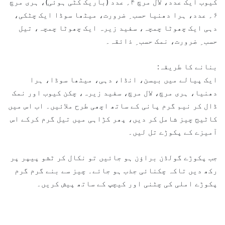
کیوب ایک عدد، لال مرچ ۴؍ عدد (باریک کٹی ہوئی)، ہری مرچ
۶؍ عدد، ہرا دھنیا حسب ِ ضرورت، میٹھا سوڈا ایک چٹکی،
دہی ایک چھوٹا چمچہ، سفید زیرہ ایک چھوٹا چمچہ، تیل
حسب ِ ضرورت، نمک حسب ِ ذائقہ۔
بنانے کا طریقہ:
ایک پیالے میں بیسن، انڈا، دہی، میٹھا سوڈا، ہرا
دھنیا، ہری مرچ، لال مرچ، سفید زیرہ، چکن کیوب اور نمک
ڈال کر نیم گرم پانی کے ساتھ اچھی طرح ملائیں۔ اب اس میں
کاٹیج چیز شامل کر دیں، پھر کڑاہی میں تیل گرم کرکے اس
آمیزے کے پکوڑے تل لیں۔
جب پکوڑے گولڈن براؤن ہو جائیں تو نکال کر ٹشو پیپر پر
رکھ دیں تاکہ چکنائی جذب ہو جائے۔ چیز سے بنے گرم گرم
پکوڑے املی کی چٹنی اور کیچپ کے ساتھ پیش کریں۔