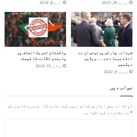
اپریل 18, 2023
مارچ 8, 2024
شہزادہ چارلس پرنوجوان نے
پاکستان تحریک انصاف پر
انڈے برسا دئے۔۔۔ویڈیو
پابندی لگانے کا فیصلہ
دیکھیں
جولائی 15, 2024
نومبر 9, 2022
جواب دیں
آپ کا ای میل ایڈریس شائع نہیں کیا جائے گا۔
ضروری خانوں کو
*
سے نشان زد کیا گیا ہے
ت
ب