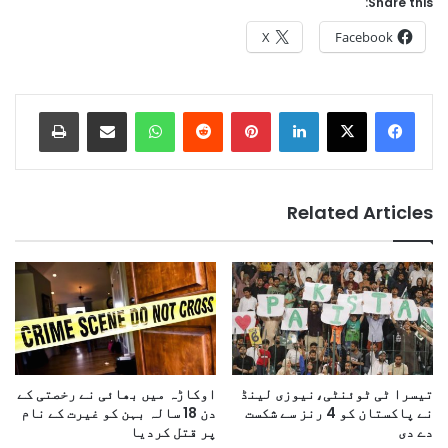
Share this:
X
Facebook
Print
Share via Email
WhatsApp
Reddit
Pinterest
LinkedIn
Related Articles
تیسرا ٹی ٹوئنٹی،نیوزی لینڈ
اوکاڑہ میں بھائی نے رخصتی کے
نے پاکستان کو 4 رنز سے شکست
دن 18 سالہ بہن کو غیرت کے نام
دے دی
پر قتل کردیا