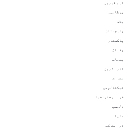
اہم خبریں
برطانیہ
بلاگ
بلوچستان
پاکستان
پکوان
پنجاب
تازہ ترین
تجارت
ٹیکنالوجی
خیبر پختونخواہ
دلچسپ
دنیا
ذرا ہٹ کے