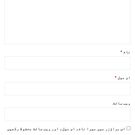
ص
ر
ہ
*
نام
*
ای میل
*
ویب‌ سائٹ
اس براؤزر میں میرا نام، ای میل، اور ویب سائٹ محفوظ رکھیں