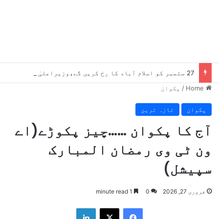
27 ستمبر کو اسلام آباد کا رخ کریں گے،وزیراعلیٰ سہیل آفریدی کا اعلان
Home
/
پکوان
پکوان
تازہ ترین
آج کا پکوان ……چیز پکوڑے(اے
ون ٹی وی رمضان المبارک
سپیشل)
فروری 27, 2026
0
1 minute read
LinkedIn
X
Facebook