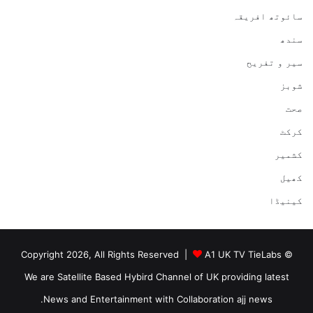
سائوتھ افریقہ
سندھ
سیر و تفریح
شوبز
صحت
کرکٹ
کشمیر
کھیل
کینیڈا
A1 UK TV TieLabs
© Copyright 2026, All Rights Reserved |
We are Satellite Based Hybird Channel of UK providing latest
News and Entertainment with Collaboration ajj news.