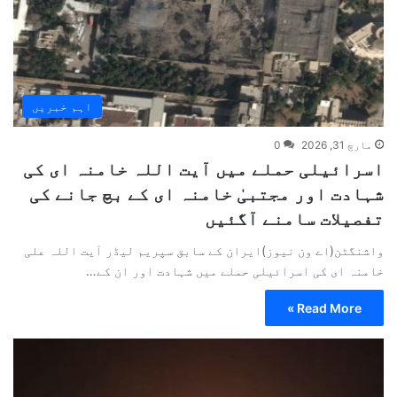
اہم خبریں
مارچ 31, 2026
0
اسرائیلی حملے میں آیت اللہ خامنہ ای کی
شہادت اور مجتبیٰ خامنہ ای کے بچ جانے کی
تفصیلات سامنے آگئیں
واشنگٹن(اے ون نیوز)ایران کے سابق سپریم لیڈر آیت اللہ علی
خامنہ ای کی اسرائیلی حملے میں شہادت اور ان کے…
Read More »