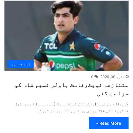
اہم خبریں
مارچ 30, 2026
0
متنازعہ ٹویٹ،فاسٹ باولر نسیم شاہ کو
سزا مل گئی
لاہور(اے ون نیوز)پاکستان کرکٹ بورڈ (پی سی بی) کے سینٹرل
کنٹریکٹ کی خلاف ورزی پر نسیم شاہ پر دو کروڑ…
Read More »