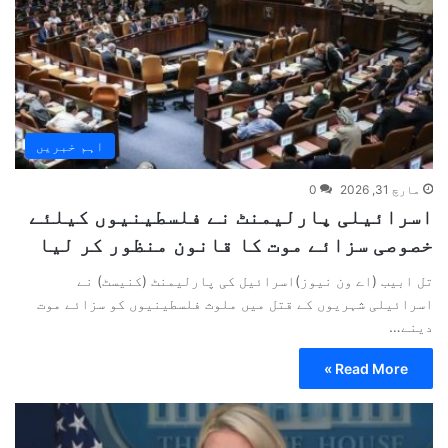
اہم خبریں
مارچ 31, 2026
0
اسرائیلی پارلیمنٹ نے فلسطینیوں کیلئے
خصوصی سزائے موت کا قانون منظور کر لیا
تل ابیب (اے ون نیوز)اسرائیل کی پارلیمنٹ (کنیسٹ) نے
اسرائیلی شہریوں کے قتل میں ملوث فلسطینیوں کو سزائے موت
دینے…
Read More »