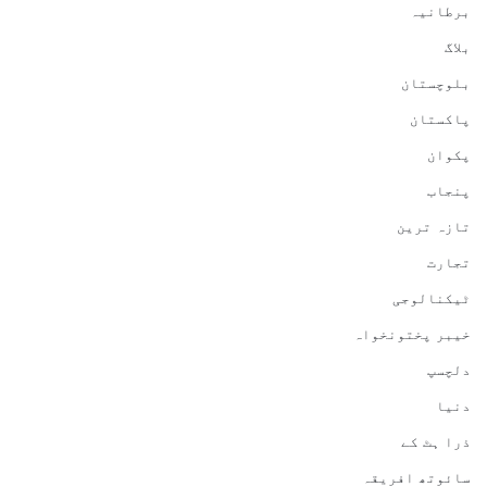
برطانیہ
بلاگ
بلوچستان
پاکستان
پکوان
پنجاب
تازہ ترین
تجارت
ٹیکنالوجی
خیبر پختونخواہ
دلچسپ
دنیا
ذرا ہٹ کے
سائوتھ افریقہ