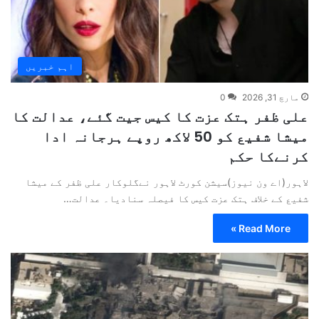
اہم خبریں
مارچ 31, 2026
0
علی ظفر ہتک عزت کا کیس جیت گئے، عدالت کا
میشا شفیع کو 50 لاکھ روپے ہرجانہ ادا
کرنےکا حکم
لاہور(اے ون نیوز)سیشن کورٹ لاہور نےگلوکار علی ظفر کے میشا
شفیع کے خلاف ہتک عزت کیس کا فیصلہ سنادیا۔ عدالت…
Read More »