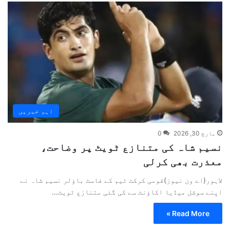
اہم خبریں
مارچ 30, 2026
0
نسیم شاہ کی متنازع ٹویٹ پر وضاحت،
معذرت بھی کرلی
لاہور(اے ون نیوز)قومی کرکٹ ٹیم کے فاسٹ باؤلر نسیم شاہ نے
اپنے سوشل میڈیا اکاؤنٹ سے کی گئی متنازع ٹویٹ…
Read More »