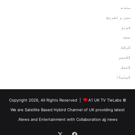
سندھ
سیر و تفریح
شوبز
صحت
کرکٹ
کشمیر
کھیل
کینیڈا
A1 UK TV TieLabs
© Copyright 2026, All Rights Reserved |
We are Satellite Based Hybird Channel of UK providing latest
News and Entertainment with Collaboration ajj news.
Facebook
X