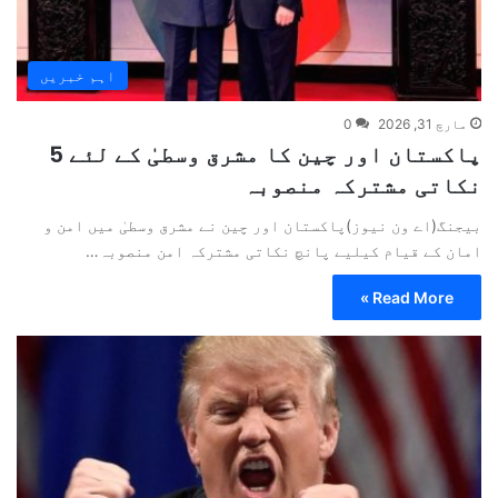
اہم خبریں
مارچ 31, 2026
0
پاکستان اور چین کا مشرق وسطیٰ کے لئے 5
نکاتی مشترکہ منصوبہ
بیجنگ(اے ون نیوز)پاکستان اور چین نے مشرق وسطیٰ میں امن و
امان کے قیام کیلیے پانچ نکاتی مشترکہ امن منصوبہ…
Read More »