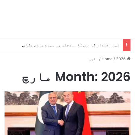
شیر اقتدار کا بھوکا ہے،جلد یہ میرے پاؤں پکڑیں گے ، بلاول
Home
2026
/
/
مارچ
2026 مارچ
Month: