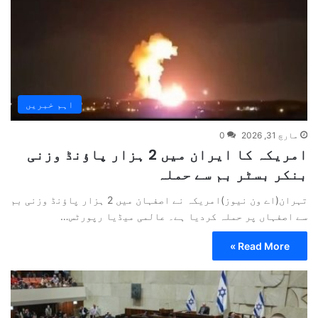
اہم خبریں
مارچ 31, 2026
0
امریکہ کا ایران میں 2 ہزار پاؤنڈ وزنی
بنکر بسٹر بم سے حملہ
تہران(اے ون نیوز)امریکہ نے اصفہان میں 2 ہزار پاؤنڈ وزنی بم
سے اصفہاں پر حملہ کردیا ہے۔ عالمی میڈیا رپورٹس…
Read More »