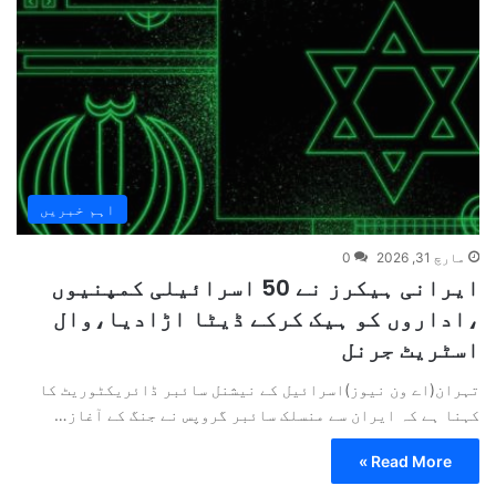
اہم خبریں
مارچ 31, 2026
0
ایرانی ہیکرز نے 50 اسرائیلی کمپنیوں
،اداروں کو ہیک کرکے ڈیٹا اڑادیا،وال
اسٹریٹ جرنل
تہران(اے ون نیوز)اسرائیل کے نیشنل سائبر ڈائریکٹوریٹ کا
کہنا ہے کہ ایران سے منسلک سائبر گروپس نے جنگ کے آغاز…
Read More »