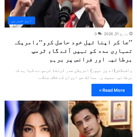
اہم خبریں
مارچ 31, 2026
0
’’جا کر اپنا تیل خود حاصل کرو‘‘،امریکہ
تمہاری مدد کو نہیں آئے گا، ٹرمپ
برطانیہ اور فرانس پر برہم
واشنگٹن(اے ون نیوز) امریکی صدر ڈونلڈ ٹرمپ نے کہا ہے کہ
برطانیہ سمیت وہ ممالک جو ایران کے خلاف جنگ…
Read More »