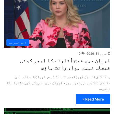
اہم خبریں
مارچ 31, 2026
0
ایران میں فوج اُتارنے کا ابھی کوئی
فیصلہ نہیں ہوا، وائٹ ہاؤس
واشنگٹن (اے ون نیوز) صدر ڈونلڈ ٹرمپ ایران کےساتھ امن
مذاکرات کےلیےپرامید ہیں، ایران میں امریکی فوج اتارنے کا
ابھی…
Read More »