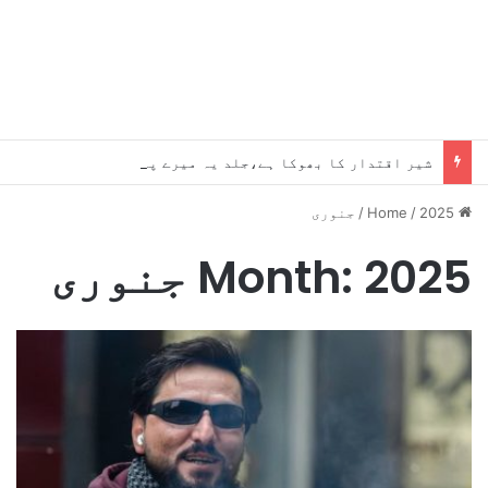
شیر اقتدار کا بھوکا ہے،جلد یہ میرے پاؤں پکڑیں گے ، بلاول
Home
2025
/
/
جنوری
2025 جنوری
Month: