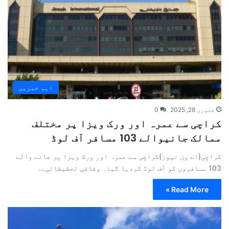
اہم خبریں
جنوری 28, 2025
0
کراچی سے عمرہ اور ورک ویزا پر مختلف
ممالک جانیوالے 103 مسافر آف لوڈ
کراچی(اے ون نیوز)کراچی سے عمرہ اور ورک ویزا پر جانے والے
103 مسافروں کو آف لوڈ کردیا گیا۔ وفاقی تحقیقاتی…
Read More »