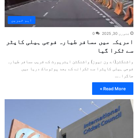
اہم خبریں
جنوری 30, 2025
0
امریکہ میں مسافر طیارہ فوجی ہیلی کاپٹر
سے ٹکرا گیا
واشنگٹن(اے ون نیوز) واشنگٹن ایئرپورٹ کے قریب مسافر طیارہ
فوجی ہیلی کاپٹرا سے ٹکرانے کے بعد پوتوماک دریا میں
جاگرا۔…
Read More »