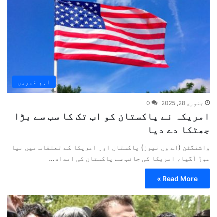
اہم خبریں
جنوری 28, 2025
0
امریکہ نے پاکستان کو اب تک کا سب سے بڑا
جھٹکا دے دیا
واشنگٹن (اے ون نیوز) پاکستان اور امریکا کے تعلقات میں نیا
موڑ آگیا، امریکا کی جانب سے پاکستان کی امداد…
Read More »