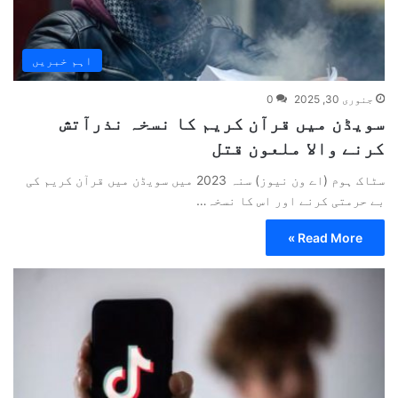
اہم خبریں
جنوری 30, 2025
0
سویڈن میں قرآن کریم کا نسخہ نذرآتش
کرنے والا ملعون قتل
سٹاک ہوم (اے ون نیوز) سنہ 2023 میں سویڈن میں قرآن کریم کی
بے حرمتی کرنے اور اس کا نسخہ…
Read More »