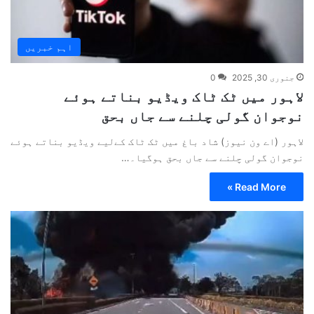
اہم خبریں
جنوری 30, 2025
0
لاہور میں ٹک ٹاک ویڈیو بناتے ہوئے
نوجوان گولی چلنے سے جاں بحق
لاہور (اے ون نیوز) شاد باغ میں ٹک ٹاک کےلیے ویڈیو بناتے ہوئے
نوجوان گولی چلنے سے جاں بحق ہوگیا۔…
Read More »