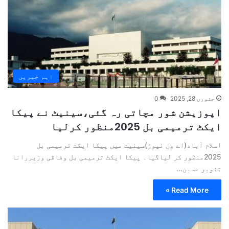
اہم خبریں
جنوری 28, 2025
0
اپوزیشن شور مچاتی رہ گئی،سینیٹ نے پیکا
ایکٹ ترمیمی بل 2025منظور کرلیا
اسلام آباد(اے ون نیوز)سینیٹ میں پیکا ایکٹ ترمیمی بل
2025منظور کر لیاگیا۔ پیکا ایکٹ ترمیمی بل وفاقی وزیررانا
تنویر حسین…
Read More »