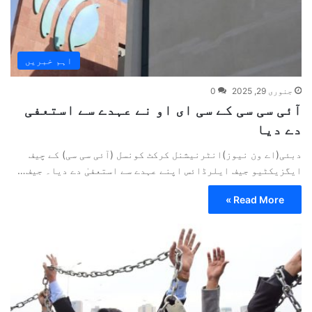
اہم خبریں
جنوری 29, 2025
0
آئی سی سی کے سی ای او نے عہدے سے استعفی
دے دیا
دبئی(اے ون نیوز)انٹرنیشنل کرکٹ کونسل (آئی سی سی) کے چیف
ایگزیکٹیو جیف ایلرڈائس اپنے عہدے سے استعفیٰ دے دیا۔ جیف…
Read More »