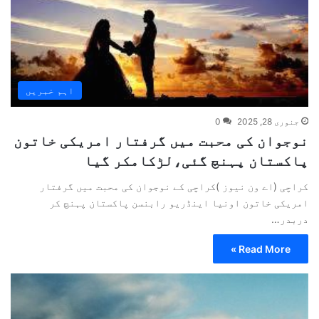
اہم خبریں
جنوری 28, 2025
0
نوجوان کی محبت میں گرفتار امریکی خاتون
پاکستان پہنچ گئی،لڑکامکر گیا
کراچی (اے ون نیوز )کراچی کے نوجوان کی محبت میں گرفتار
امریکی خاتون اونیا اینڈریو رابنسن پاکستان پہنچ کر
دربدر…
Read More »