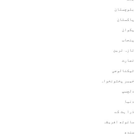
بلوچستان
پاکستان
پکوان
پنجاب
تازہ ترین
تجارت
ٹیکنالوجی
خیبر پختونخواہ
دلچسپ
دنیا
ذرا ہٹ کے
سائوتھ افریقہ
سندھ