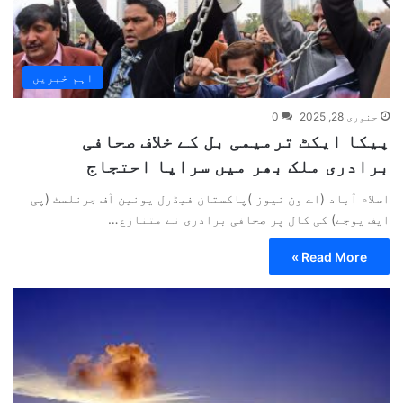
اہم خبریں
جنوری 28, 2025
0
پیکا ایکٹ ترمیمی بل کے خلاف صحافی
برادری ملک بھر میں سراپا احتجاج
اسلام آباد (اے ون نیوز )پاکستان فیڈرل یونین آف جرنلسٹ (پی
ایف یوجے) کی کال پر صحافی برادری نے متنازع…
Read More »