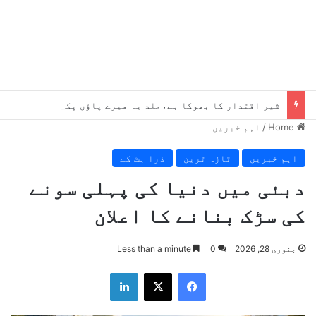
شیر اقتدار کا بھوکا ہے،جلد یہ میرے پاؤں پکڑیں گے ، بلاول
Home
/
اہم خبریں
اہم خبریں
تازہ ترین
ذرا ہٹ کے
دبئی میں دنیا کی پہلی سونے
کی سڑک بنانے کا اعلان
جنوری 28, 2026
0
Less than a minute
LinkedIn
X
Facebook