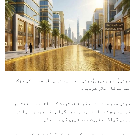
دبئی(اے ون نیوز)دبئی نے دنیا کی پہلی سونے کی سڑک
بنانے کا اعلان کردیا۔
دبئی حکومت نے نئے گولڈ ڈسٹرکٹ کا باقاعدہ افتتاح
کردیا جس کے بارے میں بتایا گیا ہےکہ یہاں دنیا کی
پہلی گولڈ اسٹریٹ جلد شروع کی جائے گی۔
دبئی حکومت نے بتایا کہ دبئی کے گولڈ ڈسٹرکٹ میں نیا