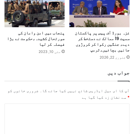
غزہ بورڈ آف پیس پر پاکستان
پنجاب میں امن وامان کی
سمیت 19 ممالک نے دستخط کر
صورتحال کشیدہ،حکومت نے بڑا
دیے، جنگیں رکوا کر کروڑوں
فیصلہ کر لیا
جانیں بچائیں،ٹرمپ
مئی 10, 2023
جنوری 22, 2026
جواب دیں
آپ کا ای میل ایڈریس شائع نہیں کیا جائے گا۔
ضروری خانوں کو
*
سے نشان زد کیا گیا ہے
ت
ب
ص