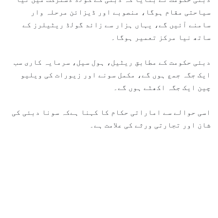
سیاحتی مقام ہوگا، منصوبے اور ڈیزائن مرحلہ وار
سامنے آئیں گے، یہاں ہزار سے زائد گولڈ ریٹیلرز کے
ساتھ نیا مرکز تعمیر ہوگا۔
دبئی حکومت کے مطابق ریٹیل، ہول سیل، سرمایہ کاری سب
ایک جگہ جمع ہوں گے، مکمل سونے اور زیورات کی ویلیو
چین ایک جگہ اکھٹے ہوں گے۔
اسی حوالے سے اماراتی حکام کا کہنا ہےکہ سونا دبئی کی
شان اور تجارتی ورثے کی علامت ہے۔