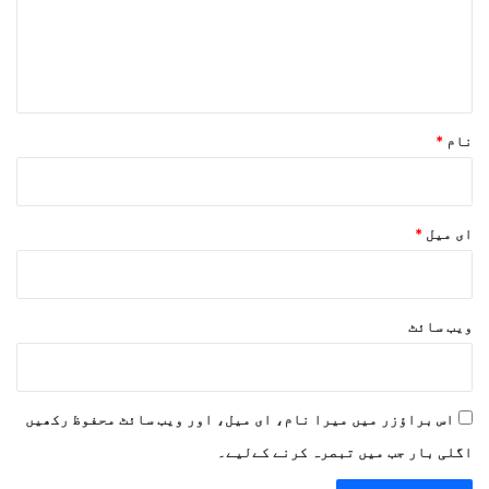
ر
ہ
*
نام
*
ای میل
*
ویب‌ سائٹ
اس براؤزر میں میرا نام، ای میل، اور ویب سائٹ محفوظ رکھیں
اگلی بار جب میں تبصرہ کرنے کےلیے۔