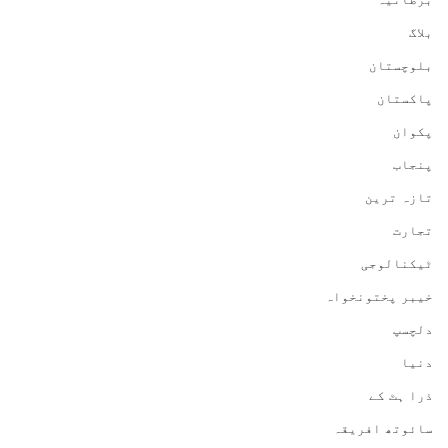
بلاگ
بلوچستان
پاکستان
پکوان
پنجاب
تازہ ترین
تجارت
ٹیکنالوجی
خیبر پختونخواہ
دلچسپ
دنیا
ذرا ہٹ کے
سائوتھ افریقہ