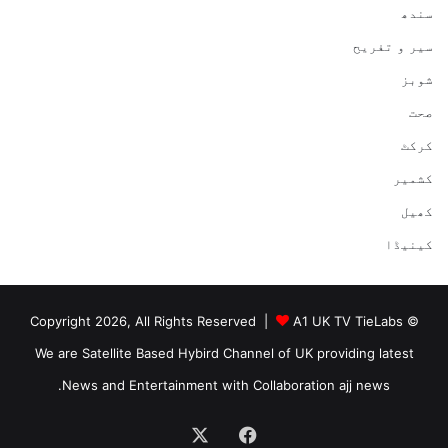
سندھ
سیر و تفریح
شوبز
صحت
کرکٹ
کشمیر
کھیل
کینیڈا
A1 UK TV TieLabs
© Copyright 2026, All Rights Reserved |
We are Satellite Based Hybird Channel of UK providing latest
News and Entertainment with Collaboration ajj news.
Facebook
X