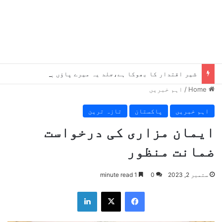
شیر اقتدار کا بھوکا ہے،جلد یہ میرے پاؤں پکڑیں گے ، بلاول
Home
/
اہم خبریں
اہم خبریں
پاکستان
تازہ ترین
ایمان مزاری کی درخواست
ضمانت منظور
ستمبر 2, 2023
0
1 minute read
LinkedIn
X
Facebook