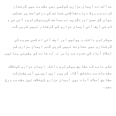
عدالت نے ایمان مزاری کوکسی بھی مقدمے میں گرفتار
کرنے سے روک دیا،حفاظتی ضمانت کی درخواست پر جسٹس
میاں گل حسن اورنگزیب نے سماعت کی،سیکرٹری، آئی جی ،
ڈی جی ایف آئی ایمان مزاری کو گرفتار نہیں کریں گے.
سیکرٹری داخلہ، پولیس اور ایف آئی اے کسی صوبے کی
گرفتاری میں معاونت نہیں کریں گے، ایمان مزاری کو
اسلام آباد کی حدود سے باہر نہ لے جانے کو یقینی بنائیں.
حکم نامے کے مطابق سیکرٹری داخلہ ایمان مزاری کیخلاف
مقدمات سے متعلق آگاہ کریں، ایس ایس پی آپریشنزکے
مطابق اسلام آباد میں ایمان مزاری کیخلاف تین مقدمے درج
ہیں۔