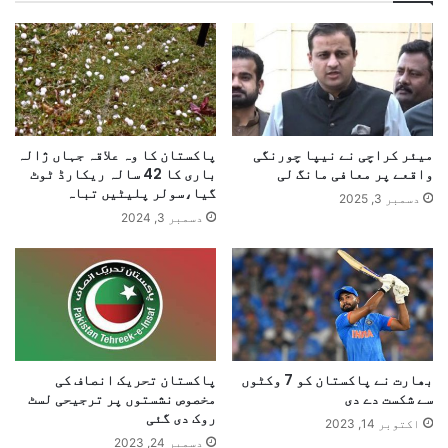
میئر کراچی نے نیپا چورنگی
پاکستان کا وہ علاقہ جہاں ژالہ
واقعے پر معافی مانگ لی
باری کا 42 سالہ ریکارڈ ٹوٹ
گیا،سولر پلیٹیں تباہ
دسمبر 3, 2025
دسمبر 3, 2024
بھارت نے پاکستان کو 7 وکٹوں
پاکستان تحریک انصاف کی
سے شکست دے دی
مخصوص نشستوں پر ترجیحی لسٹ
روک دی گئی
اکتوبر 14, 2023
دسمبر 24, 2023