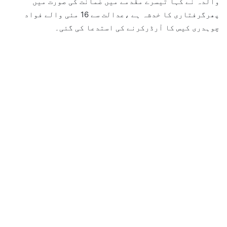
والدہ نے کہا تیسرے مقدمے میں ضمانت کی صورت میں
پھرگرفتاری کا خدشہ ہے ،عدالت سے 16 مئی والے فواد
چوہدری کیس کا آرڈرکرنے کی استدعا کی گئی۔