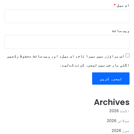
ای میل
*
ویب‌ سائٹ
اس براؤزر میں میرا نام، ای میل، اور ویب سائٹ محفوظ رکھیں
اگلی بار جب میں تبصرہ کرنے کےلیے۔
Archives
اگست 2026
جولائی 2026
جون 2026