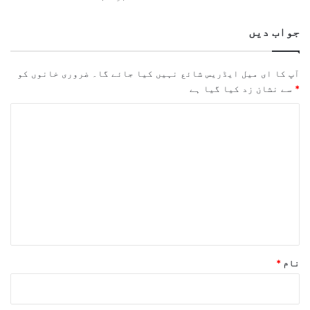
جواب دیں
آپ کا ای میل ایڈریس شائع نہیں کیا جائے گا۔
ضروری خانوں کو
*
سے نشان زد کیا گیا ہے
ت
ب
ص
ر
ہ
*
نام
*