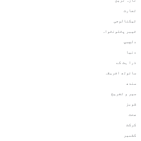
تازہ ترین
تجارت
ٹیکنالوجی
خیبر پختونخواہ
دلچسپ
دنیا
ذرا ہٹ کے
سائوتھ افریقہ
سندھ
سیر و تفریح
شوبز
صحت
کرکٹ
کشمیر