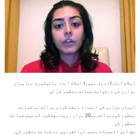
اسلام آباد(اے ون نیوز) اسلام آباد ہائیکورٹ نےایمان
مزاری کی درخواست ضمانت منظور کر لی
ایمان مزاری کی انسداد دہشت گردی عدالت نے ضمانت
منظور کی،عدالت نے20 ہزار روپے مچلکوں کے عوض ضمانت
منظور کی
جج ابو الحسنات محمد ذوالقرنین نے ضمانت منظور کی.