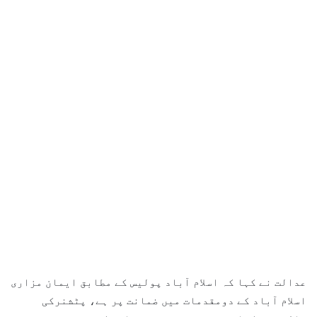
عدالت نے کہا کہ اسلام آباد پولیس کے مطابق ایمان مزاری
اسلام آباد کے دومقدمات میں ضمانت پر ہے، پٹشنرکی