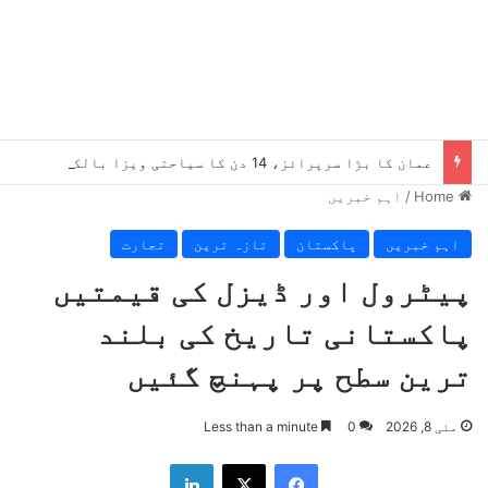
عمان کا بڑا سرپرائز، 14 دن کا سیاحتی ویزا بالکل مفت، کون اہل ہے؟
Home
/
اہم خبریں
اہم خبریں
پاکستان
تازہ ترین
تجارت
پیٹرول اور ڈیزل کی قیمتیں
پاکستانی تاریخ کی بلند
ترین سطح پر پہنچ گئیں
مئی 8, 2026
0
Less than a minute
LinkedIn
X
Facebook