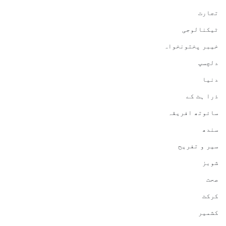
تجارت
ٹیکنالوجی
خیبر پختونخواہ
دلچسپ
دنیا
ذرا ہٹ کے
سائوتھ افریقہ
سندھ
سیر و تفریح
شوبز
صحت
کرکٹ
کشمیر