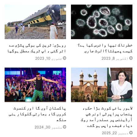
خطرناک نیپا وائرس کیا ہے؟
روہڑی: ٹرین کی بوگی پٹڑی سے
کیسے پھیلتا؟الرٹ جاری
اتر گئی ، اپ ٹریک معطل ہوگیا
اکتوبر 8, 2023
جنوری 10, 2023
لاہور ہائی کورٹ بڑا حکم،
پاکستان آوں گا اور کنسرٹ
پنجاب پراپرٹی اونر شپ
کروں گا، بھارتی گلوکار ہنی
آرڈیننس پر عملدرآمد روک
سنگھ
دیا، قبضے واپس ہو گئے
ستمبر 30, 2024
دسمبر 22, 2025