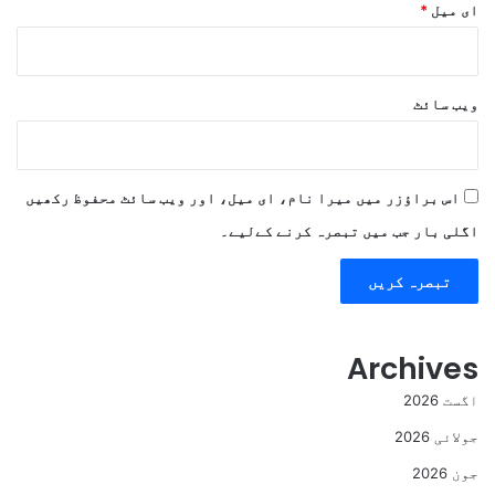
ای میل
*
ویب‌ سائٹ
اس براؤزر میں میرا نام، ای میل، اور ویب سائٹ محفوظ رکھیں
اگلی بار جب میں تبصرہ کرنے کےلیے۔
Archives
اگست 2026
جولائی 2026
جون 2026