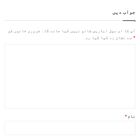
جواب دیں
آپ کا ای میل ایڈریس شائع نہیں کیا جائے گا۔
ضروری خانوں کو
*
سے نشان زد کیا گیا ہے
ت
ب
ص
ر
ہ
*
نام
*