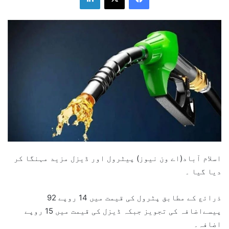
اسلام آباد(اے ون نیوز) پیٹرول اور ڈیزل مزید مہنگا کر
دیا گیا ۔
ذرائع کے مطابق پٹرول کی قیمت میں 14 روپے 92
پیسےاضافہ کی تجویز جبکہ ڈیزل کی قیمت میں 15 روپے
اضافہ۔