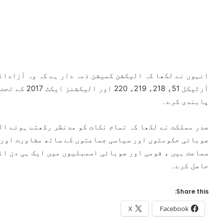
انہوں نے لکھا کہ الیکشن کمیشن ذمہ دار ہے کہ وہ آزادان
آرٹیکل 51، 218
پابندی کرے۔
صدر مملکت نے لکھا کہ تمام نکات کو مدنظر رکھتے ہوئے ال
صوبائی حکومتوں اور سیاسی جماعتوں کے ساتھ مشاورت اور ا
سماعت ہیں ، قومی اور صوبائی اسمبلیوں میں ایک ہی دن ان
حاصل کرے۔
Share this:
X
Facebook