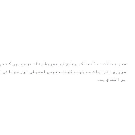
صدر مملکت نے لکھا کہ وفاق کو مضبوط بنانے، صوبوں کے در
ضروری اخراجات سے بچنے کیلئے قومی اسمبلی اور صوبائی ا
پر اتفاق ہے۔