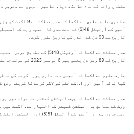
سلطان راجہ کے نام خط لکھ دیا، خط میں انہوں نے تجویز دی کہ عام انتخابات 
خط میں عارف علوی نے ل
آئین کے آرٹیکل 48(5) کے تحت صدر کا اختیار ہ
تاریخ سے 90 دن کے اندر کی تاریخ مقرر کرے۔
صدر مملکت نے لکھا کہ آرٹیکل 48(
تاریخ کے 89 ویں دن یعنی پیر 6 نومبر 2023 کو ہونے چاہئیں۔
عارف علوی نے لکھا کہ آئینی ذمہ داری پورا کرنے کی خاطر 
گیا تاکہ آئین اور اس کے حکم کو لاگو کرنے کا طریقہ وضع ک
صدر مملکت نے لکھا کہ چیف الیکشن کمشنر نے جواب میں برع
ورک کے مطابق یہ الیکشن کمیشن کا اختیار ہے، اگست میں م
بھی جاری ہے اور آئین کے آرٹیکل 51(5) اور الیکشن ایکٹ کے سیکشن 17 کے تحت یہ ایک لازمی شرط ہے۔