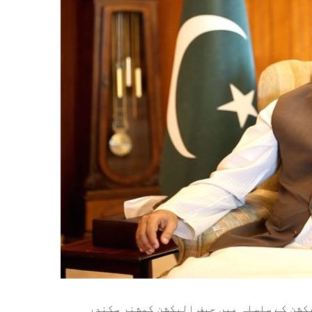
یکشن کے سلسلہ میں چیف الیکشن کمشنر سکندر