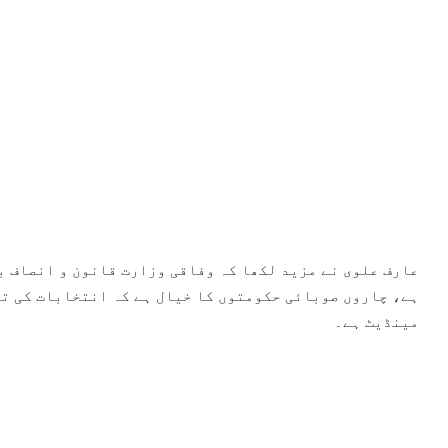
عارف علوی نے مزید لکھا کہ وفاقی وزارت قانون و انصاف ب
ہے، چاروں صوبائی حکومتوں کا خیال ہے کہ انتخابات کی تا
مینڈیٹ ہے۔