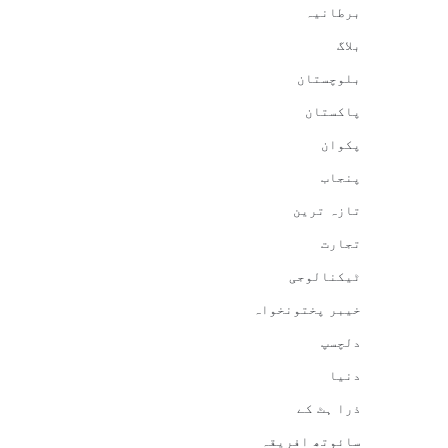
برطانیہ
بلاگ
بلوچستان
پاکستان
پکوان
پنجاب
تازہ ترین
تجارت
ٹیکنالوجی
خیبر پختونخواہ
دلچسپ
دنیا
ذرا ہٹ کے
سائوتھ افریقہ