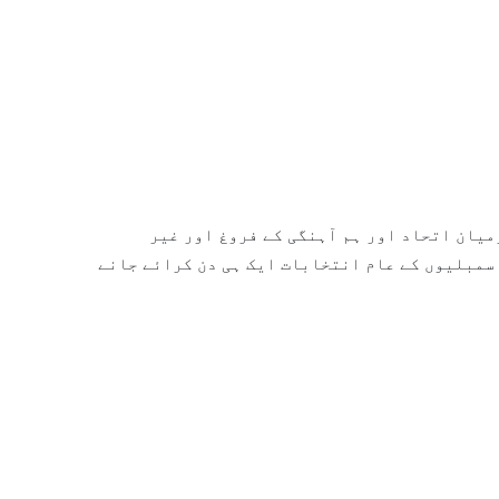
میان اتحاد اور ہم آہنگی کے فروغ اور غیر
سمبلیوں کے عام انتخابات ایک ہی دن کرائے جانے