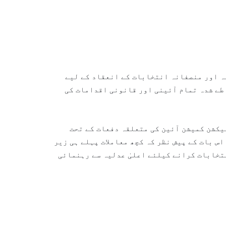
ہ اور منصفانہ انتخابات کے انعقاد کے لیے
، 219، 220 اور الیکشنز ایکٹ 2017 کے تحت طے شدہ تمام آئینی اور قانونی اقدامات کی
یکشن کمیشن آئین کی متعلقہ دفعات کے تحت
س بات کے پیش نظر کہ کچھ معاملات پہلے ہی زیر
تخابات کرانے کیلئے اعلیٰ عدلیہ سے رہنمائی