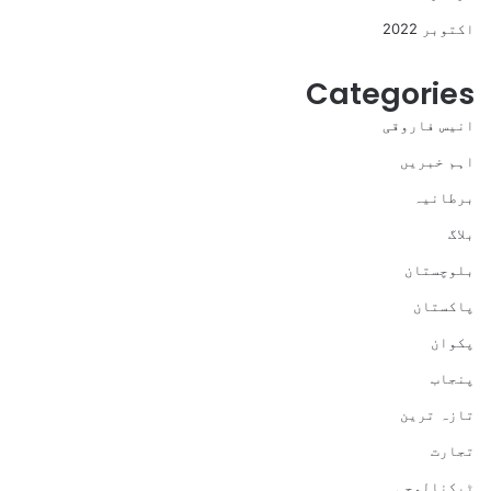
اکتوبر 2022
Categories
انیس فاروقی
اہم خبریں
برطانیہ
بلاگ
بلوچستان
پاکستان
پکوان
پنجاب
تازہ ترین
تجارت
ٹیکنالوجی