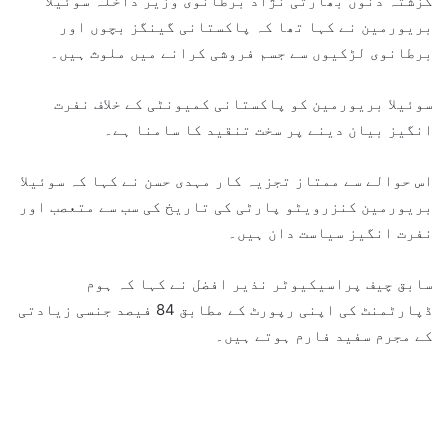
گزشتہ دنوں بھارتی نژاد برطانوی وزیر داخلہ سوئیلا
بریورمین نے کہا تھا کہ پاکستانی گینگز بچوں اور
برطانوی لڑکیوں سے جسم فروشی کرانے میں ملوث ہیں۔
سوئیلا بریورمین کو پاکستانی کمیونٹی کے خلاف نفرت
انگیز بیان دینے پر سخت تنقید کا سامنا ہے۔
اس حوالے سے ممتاز تجزیہ کار مہدی حسن نے کہا کہ سوئیلا
بریورمین کنزرویٹو پارٹی کی تاریخ کی سب سے متعصب اور
نفرت انگیز سیاست دان ہیں۔
سابق چیف پراسیکیوٹر نذیر افضل نے کہا کہ ہوم
ڈپارٹمنٹ کی اپنی رپورٹ کے مطابق 84 فیصد جنسی زیادتی
کے مجرم سفید فارم ہوتے ہیں۔