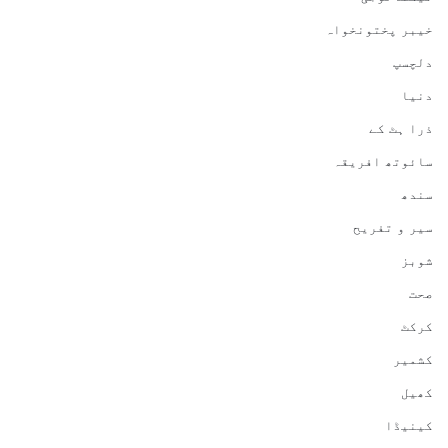
خیبر پختونخواہ
دلچسپ
دنیا
ذرا ہٹ کے
سائوتھ افریقہ
سندھ
سیر و تفریح
شوبز
صحت
کرکٹ
کشمیر
کھیل
کینیڈا