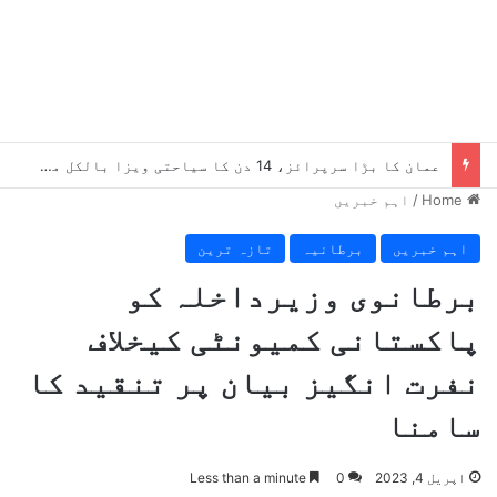
عمان کا بڑا سرپرائز، 14 دن کا سیاحتی ویزا بالکل مفت، کون اہل ہے؟
Home
/
اہم خبریں
اہم خبریں
برطانیہ
تازہ ترین
برطانوی وزیرداخلہ کو
پاکستانی کمیونٹی کیخلاف
نفرت انگیز بیان پر تنقید کا
سامنا
اپریل 4, 2023
0
Less than a minute