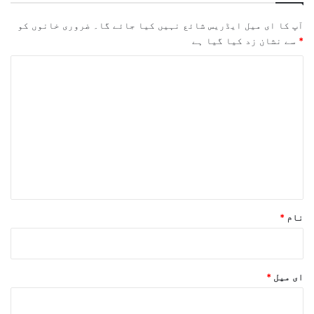
آپ کا ای میل ایڈریس شائع نہیں کیا جائے گا۔
ضروری خانوں کو
*
سے نشان زد کیا گیا ہے
ت
ب
ص
ر
ہ
*
نام
*
ای میل
*