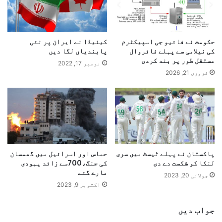
حکومت نے فائیو جی اسپیکٹرم
کینیڈا نے ایران پر نئی
کی نیلامی سے پہلے فائروال
پابندیاں لگا دیں
مستقل طور پر بند کردی
نومبر 17, 2022
فروری 21, 2026
پاکستان نے پہلے ٹیسٹ میں سری
حماس اور اسرائیل میں گھمسان
لنکا کو شکست دے دی
کی جنگ،700سے زائد یہودی
مارے گئے
جولائی 20, 2023
اکتوبر 9, 2023
جواب دیں