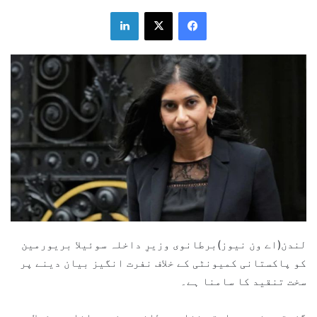
LinkedIn
X
Facebook
لندن(اے ون نیوز)برطانوی وزیرِ داخلہ سوئیلا بریورمین
کو پاکستانی کمیونٹی کے خلاف نفرت انگیز بیان دینے پر
سخت تنقید کا سامنا ہے۔