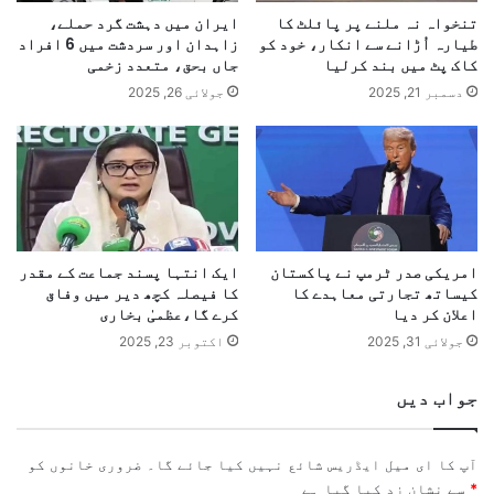
تنخواہ نہ ملنے پر پائلٹ کا
ایران میں دہشت گرد حملے،
طیارہ اُڑانے سے انکار، خود کو
زاہدان اور سردشت میں 6 افراد
کاک پٹ میں بند کرلیا
جاں بحق، متعدد زخمی
دسمبر 21, 2025
جولائی 26, 2025
امریکی صدر ٹرمپ نے پاکستان
ایک انتہا پسند جماعت کے مقدر
کیساتھ تجارتی معاہدے کا
کا فیصلہ کچھ دیر میں وفاق
اعلان کر دیا
کرے گا،عظمیٰ بخاری
جولائی 31, 2025
اکتوبر 23, 2025
جواب دیں
آپ کا ای میل ایڈریس شائع نہیں کیا جائے گا۔
ضروری خانوں کو
*
سے نشان زد کیا گیا ہے