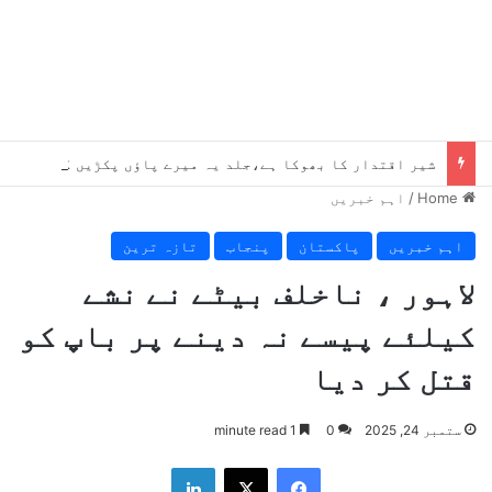
شیر اقتدار کا بھوکا ہے،جلد یہ میرے پاؤں پکڑیں گے ، بلاول
Home
/
اہم خبریں
اہم خبریں
پاکستان
پنجاب
تازہ ترین
لاہور ، ناخلف بیٹے نے نشے
کیلئے پیسے نہ دینے پر باپ کو
قتل کر دیا
ستمبر 24, 2025
0
1 minute read
LinkedIn
X
Facebook