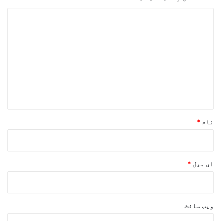
ت
ب
ص
ر
ہ
*
نام
*
ای میل
*
ویب‌ سائٹ