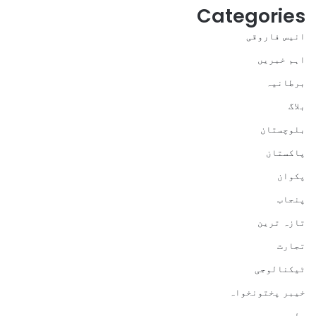
Categories
انیس فاروقی
اہم خبریں
برطانیہ
بلاگ
بلوچستان
پاکستان
پکوان
پنجاب
تازہ ترین
تجارت
ٹیکنالوجی
خیبر پختونخواہ
دلچسپ