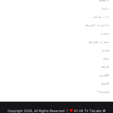
دنیا
ذرا ہٹ کے
سائوتھ افریقہ
سندھ
سیر و تفریح
شوبز
صحت
کرکٹ
کشمیر
کھیل
کینیڈا
A1 UK TV TieLabs
© Copyright 2026, All Rights Reserved |