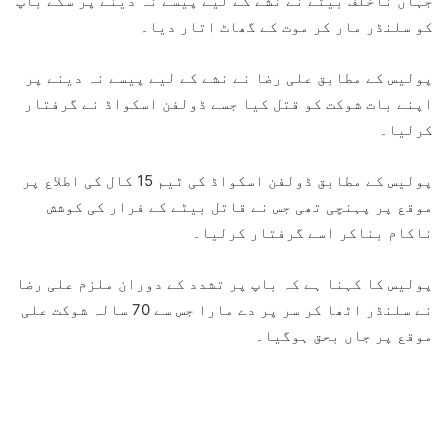
جہاں ناخلف بیٹے نے نشے کے لیے پیسے نہ دینے پر سگے باپ
کو سلنڈر مار کر موت کے گھاٹ اتار دیا۔
پولیس کے مطابق علی رضا نے نشے کے لیے پیسے نہ دینے پر
اپنے بات شوکت کو قتل کیا جسے ڈولفن اسکواڈ نے گرفتار
کرلیا۔
پولیس کے مطابق ڈولفن اسکواڈ کی ٹیم 15 کال کی اطلاع پر
موقع پر پہنچی تھی جس نے قاتل بیٹے کے فرار کی کوشش
ناکام بناکر اسے گرفتار کرلیا۔
پولیس کا کہنا ہے کہ باپ پر تشدد کے دوران ملزم علی رضا
نے سلنڈر اٹھا کر سر پر دے مارا جس سے 70 سالہ شوکت علی
موقع پر جاں بحق ہوگیا۔