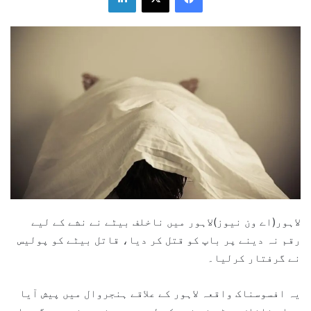
لاہور(اے ون نیوز)لاہور میں ناخلف بیٹے نے نشے کے لیے
رقم نہ دینے پر باپ کو قتل کر دیا، قاتل بیٹے کو پولیس
نے گرفتار کرلیا۔
یہ افسوسناک واقعہ لاہور کے علاقے ہنجروال میں پیش آیا