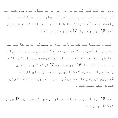
بھارتی فضائیہ کے سربراہ امر پریت سنگھ نے دعویٰ کیا ہے
کہ بھارت نے مئی میں ہونے والے چار روزہ جنگ کے دوران
پاکستان کے ’ پانچ لڑاکا طیارے’ مار گرائے تھے، جن میں
ایف-16 اور جے ایف-17 طیارے شامل تھے۔
انہوں نے فضائیہ کے سالانہ یوم تاسیس کی پریس کانفرنس
میں کہا کہ’ جہاں تک فضائی دفاع کا تعلق ہے، ہمارے پاس
ایک طویل فاصلے کے حملے کا ثبوت موجود ہے، اس کے ساتھ
ہی ہمارے نے ایف 16 اور جے ایف 17 کیٹیگری سے تعلق
رکھنے والے جدید ٹیکنالوجی کے حامل پانچ لڑاکا
طیاروں کی بھی نشاند ہی کی’ تاہم انہوں نے اس کا کوئی
ثبوت پیش نہیں کیا۔
ایف-16 ایک امریکی ساختہ طیارہ ہے جبکہ جے ایف-17 چینی
ٹیکنالوجی ہے۔