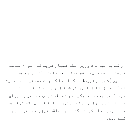
ان کے یہ بیانات وزیراعظم شہباز شریف کے اقوام متحدہ
کی جنرل اسمبلی سے خطاب کے بعد سامنے آئے ہیں، جب
انہوں ( شہباز شریف) نے کہا تھا کہ پاک فضائیہ نے بھارت
کے ’ سات لڑاکا طیاروں کو خاک اور ملبے کا ڈھیر بنا
دیا۔’ اسی ہفتے امریکی صدر ڈونلڈ ٹرمپ نے بھی یہ بیان
دیا کہ کس طرح انہوں نے دونوں ممالک کو اس وقت ٹوکا جب ’
سات طیارے مار گرائے گئے’ اور حالات تیزی سے کشیدہ ہو
گئے تھے۔