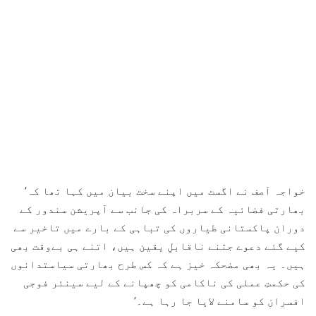
خواجہ آصف نے اگست میں اپنے سخت بیان میں کہا تھا کہ’
بھارتی فضائیہ کے سربراہ کی جانب سے آپریشن سندور کے
دوران پاکستانی طیاروں کی تباہی کے بارے میں تاخیر سے
کیے گئے دعوے جتنے ناقابلِ یقین ہیں، اتنے ہی بےوقت بھی
ہیں۔ یہ بھی مضحکہ خیز ہے کہ کس طرح بھارتی سیاستدانوں
کی حکمتِ عملی کی ناکامی کو چھپانے کے لیے سینئر فوجی
افسران کو سامنے لایا جا رہا ہے۔’