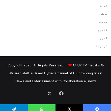
شوبز
صحت
کرکٹ
کشمیر
کھیل
کینیڈا
A1 UK TV TieLabs
© Copyright 2026, All Rights Reserved |
We are Satellite Based Hybird Channel of UK providing latest
News and Entertainment with Collaboration ajj news.
Facebook
X