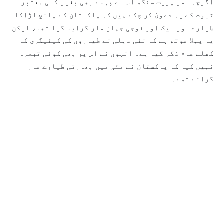
اگرچہ امر پریت سنگھ اس سے پہلے بھی بغیر کسی معتبر
ثبوت کے یہ دعویٰ کر چکے ہیں کہ پاکستان کے پانچ لڑاکا
طیارے اور ایک اور فوجی جہاز مار گرایا گیا تھا، لیکن
یہ پہلا موقع ہے کہ نئی دہلی نے طیاروں کی کیٹیگری کا
کھلے عام ذکر کیا ہے۔ انہوں نے اس پر بھی کوئی تبصرہ
نہیں کیا کہ پاکستان نے مئی میں بھارتی طیارے مار
گرائے تھے۔