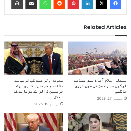
Related Articles
مسئلہ اسلام آباد میں بیٹھے
سعودی ولی عہد کی ٹرمپ سے
لوگوں سے ہے جن کی سوچ نہیں
ملاقات، سرمایہ کاری ایک
جاگتی
ٹریلین ڈالر تک بڑھانے کا
اعلان
دسمبر 27, 2023
نومبر 19, 2025