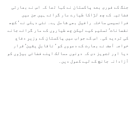
جنگ کے فوری بعد پاکستان نے کہا تھا کہ اس نے بھارتی
فضائیہ کے چھ لڑاکا طیارے مار گرائے ہیں جن میں
فرانسیسی ساختہ رافیل بھی شامل ہے۔ نئی دہلی نے ’ کچھ
نقصانات’ تسلیم کیے لیکن چھ طیاروں کے مار گرائے جانے
کی تردید کی۔ اس کے جواب میں پاکستان کے وزیرِ دفاع
خواجہ آصف نے بھارت کے دعووں کو ’ ناقابلِ یقین’ قرار
دیا اور تجویز دی کہ دونوں ممالک اپنے فضائی بیڑوں کو
آزادانہ جانچ کے لیے کھول دیں۔