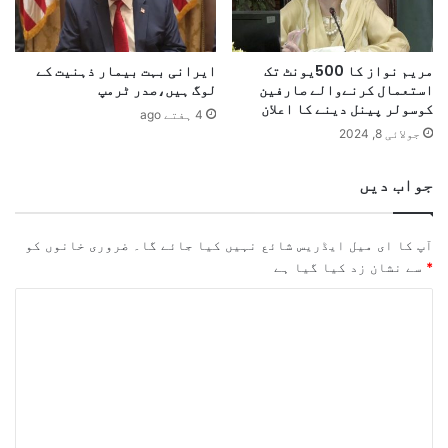
مریم نواز کا 500یونٹ تک
ایرانی بہت بیمار ذہنیت کے
استعمال کرنےوالے صارفین
لوگ ہیں،صدر ٹرمپ
کوسولر پینل دینے کا اعلان
4 ہفتے ago
جولائی 8, 2024
جواب دیں
آپ کا ای میل ایڈریس شائع نہیں کیا جائے گا۔
ضروری خانوں کو
*
سے نشان زد کیا گیا ہے
ت
ب
ص
ر
ہ