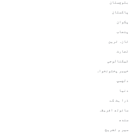
بلوچستان
پاکستان
پکوان
پنجاب
تازہ ترین
تجارت
ٹیکنالوجی
خیبر پختونخواہ
دلچسپ
دنیا
ذرا ہٹ کے
سائوتھ افریقہ
سندھ
سیر و تفریح