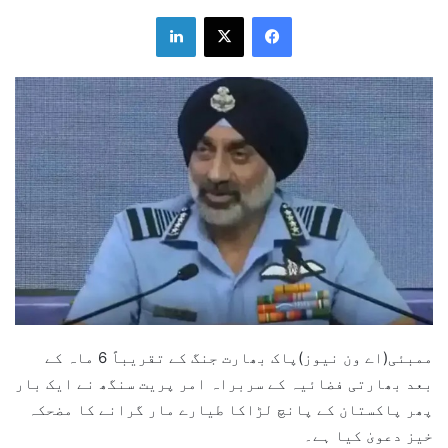
LinkedIn
X
Facebook
ممبئی(اے ون نیوز)پاک بھارت جنگ کے تقریباً 6 ماہ کے
بعد بھارتی فضائیہ کے سربراہ امر پریت سنگھ نے ایک بار
پھر پاکستان کے پانچ لڑاکا طیارے مار گرانے کا مضحکہ
خیز دعویٰ کیا ہے۔