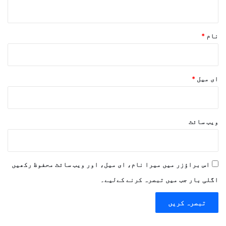
*
نام
*
ای میل
*
ویب‌ سائٹ
اس براؤزر میں میرا نام، ای میل، اور ویب سائٹ محفوظ رکھیں
اگلی بار جب میں تبصرہ کرنے کےلیے۔