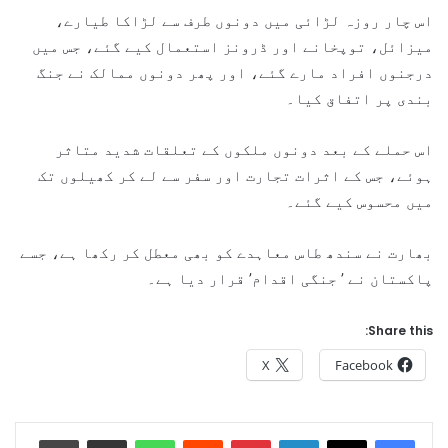
اس چار روزہ لڑائی میں دونوں طرف سے لڑاکا طیارے،
میزائل، توپخانے اور ڈرونز استعمال کیے گئے، جس میں
درجنوں افراد مارے گئے، اور پھر دونوں ممالک نے جنگ
بندی پر اتفاق کیا۔
اس حملے کے بعد دونوں ملکوں کے تعلقات شدید متاثر
ہوئے، جس کے اثرات تجارت اور سفر سے لے کر کھیلوں تک
میں محسوس کیے گئے۔
بھارت نے سندھ طاس معاہدے کو بھی معطل کر رکھا ہے، جسے
پاکستان نے ’ جنگی اقدام’ قرار دیا ہے۔
Share this:
X
Facebook
Print
Share via Email
WhatsApp
Reddit
Pinterest
LinkedIn