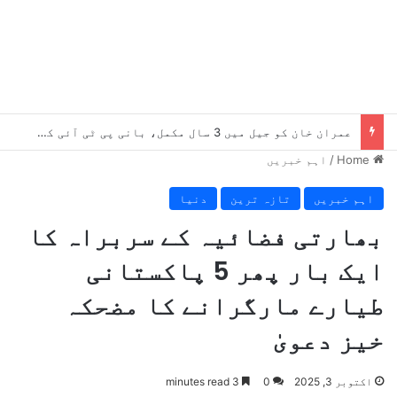
عمران خان کو جیل میں 3 سال مکمل، بانی پی ٹی آئی کو دستیاب سہولیات سے متعلق اہم رپورٹ سامنے آگئی
Home
/
اہم خبریں
اہم خبریں
تازہ ترین
دنیا
بھارتی فضائیہ کے سربراہ کا
ایک بار پھر 5 پاکستانی
طیارے مارگرانے کا مضحکہ
خیز دعویٰ
اکتوبر 3, 2025
0
3 minutes read