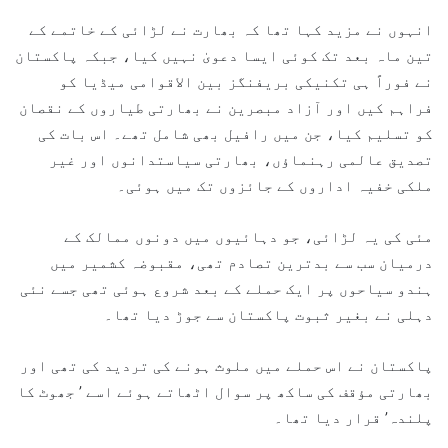
انہوں نے مزید کہا تھا کہ بھارت نے لڑائی کے خاتمے کے
تین ماہ بعد تک کوئی ایسا دعویٰ نہیں کیا، جبکہ پاکستان
نے فوراً ہی تکنیکی بریفنگز بین الاقوامی میڈیا کو
فراہم کیں اور آزاد مبصرین نے بھارتی طیاروں کے نقصان
کو تسلیم کیا، جن میں رافیل بھی شامل تھے۔ اس بات کی
تصدیق عالمی رہنماؤں، بھارتی سیاستدانوں اور غیر
ملکی خفیہ اداروں کے جائزوں تک میں ہوئی۔
مئی کی یہ لڑائی، جو دہائیوں میں دونوں ممالک کے
درمیان سب سے بدترین تصادم تھی، مقبوضہ کشمیر میں
ہندو سیاحوں پر ایک حملے کے بعد شروع ہوئی تھی جسے نئی
دہلی نے بغیر ثبوت پاکستان سے جوڑ دیا تھا۔
پاکستان نے اس حملے میں ملوث ہونے کی تردید کی تھی اور
بھارتی مؤقف کی ساکھ پر سوال اٹھاتے ہوئے اسے ’ جھوٹ کا
پلندہ’ قرار دیا تھا۔