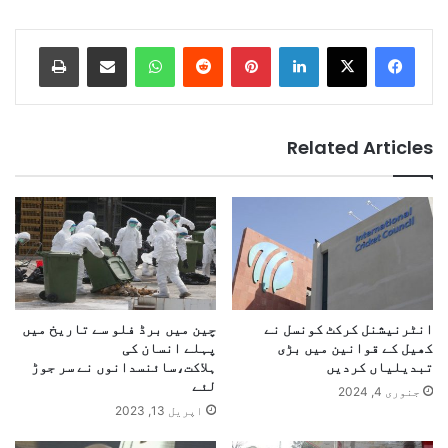
Print
Share via Email
WhatsApp
Reddit
Pinterest
LinkedIn
Related Articles
انٹرنیشنل کرکٹ کونسل نے
چین میں برڈ فلو سے تاریخ میں
کھیل کے قوانین میں بڑی
پہلے انسان کی
تبدیلیاں کردیں
ہلاکت،سائنسدانوں نے سر جوڑ
لئے
جنوری 4, 2024
اپریل 13, 2023