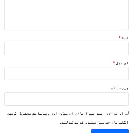
ہ
*
نام
*
ای میل
*
ویب‌ سائٹ
اس براؤزر میں میرا نام، ای میل، اور ویب سائٹ محفوظ رکھیں
اگلی بار جب میں تبصرہ کرنے کےلیے۔