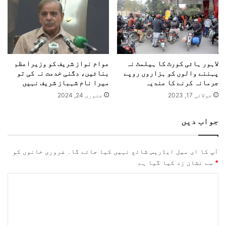
لاہور ہائی کورٹ کا ہیلمٹ نہ
عوام نواز شریف کو وزیرا‏عظم
پہننے والوں کو ہزاروں روپے
بنائيں، دگنی خدمت نہ کی تو
جرمانہ کرنے کا عندیہ
میرا نام شہباز شریف نہیں
جولائی 17, 2023
جنوری 24, 2024
جواب دیں
آپ کا ای میل ایڈریس شائع نہیں کیا جائے گا۔
ضروری خانوں کو
*
سے نشان زد کیا گیا ہے
ت
ب
ص
ر