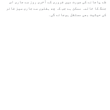
طے پاجانے کی صورت میں فروری کے آخری روز سے جاری اس
جنگ کا خاتمہ ممکن ہے جب کہ چھ ہفتوں سے جاری سیز فائر
کی حیثیت بھی مستقل ہوجائے گی۔