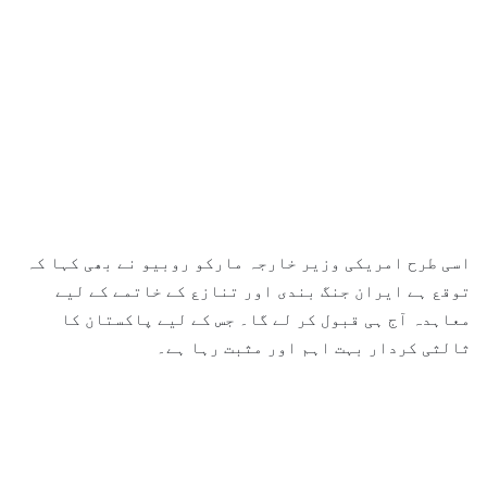
اسی طرح امریکی وزیر خارجہ مارکو روبیو نے بھی کہا کہ
توقع ہے ایران جنگ بندی اور تنازع کے خاتمے کے لیے
معاہدہ آج ہی قبول کر لے گا۔ جس کے لیے پاکستان کا
ثالثی کردار بہت اہم اور مثبت رہا ہے۔