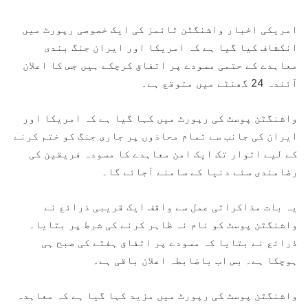
امریکی اخبار واشنگٹن ٹائمز کی ایک خصوصی رپورٹ میں
انکشاف کیا گیا ہے کہ امریکا اور ایران جنگ بندی
معاہدے کے حتمی مسودے پر اتفاق کرچکے ہیں جس کا اعلان
آئندہ 24 گھنٹے میں متوقع ہے۔
واشنگٹن پوسٹ کی رپورٹ میں کہا گیا ہے کہ امریکا اور
ایران کی جانب سے تمام محاذوں پر جاری جنگ کو ختم کرنے
کے لیے اتوار تک ایک امن معاہدے کا مسودہ فریقین کی
رضامندی سئے دنیا کے سامنے آجائے گا۔
یہ بات مذاکراتی عمل سے واقف ایک قریبی ذرائع نے
واشنگٹن پوسٹ کو نام نہ ظاہر کرنے کی شرط پر بتایا۔
ذرائع نے بتایا کہ مسودے پر اتفاق ہفتے کی صبح ہی
ہوچکا ہے۔ بس اب باضابطہ اعلان باقی ہے۔
واشنگٹن پوسٹ کی رپورٹ میں مزید کہا گیا ہے کہ معاہدہ