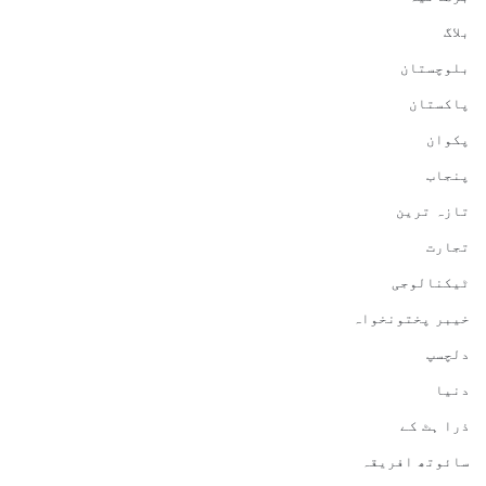
بلاگ
بلوچستان
پاکستان
پکوان
پنجاب
تازہ ترین
تجارت
ٹیکنالوجی
خیبر پختونخواہ
دلچسپ
دنیا
ذرا ہٹ کے
سائوتھ افریقہ