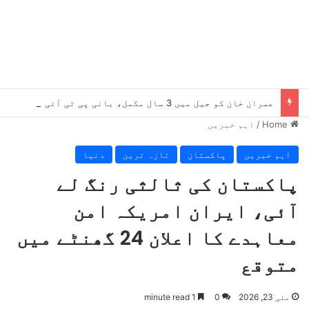
عمران خان کو جیل میں 3 سال مکمل، بانی پی ٹی آئی کو دستیاب سہولیات سے متعلق اہم رپورٹ سامنے آگئی
Home
/
اہم خبریں
اہم خبریں
پاکستان
تازہ ترین
دنیا
پاکستان کی ثالثی رنگ لے
آئی، ایران امریکہ امن
معاہدے کا اعلان 24 گھنٹے میں
متوقع
مئی 23, 2026
0
1 minute read