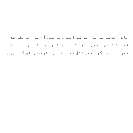
یاد رہے کہ سی بی ایس کو انٹرویو میں آج ہی امریکی صدر
ڈونلڈ ٹرمپ نے کہا تھا کہ ثالث کار امریکا اور ایران
میں معاہدے کو حتمی شکل دینے کےلیے قریب پہنچ گئے ہیں۔