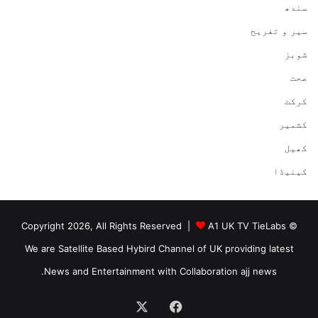
سندھ
سیر و تفریح
شوبز
صحت
کرکٹ
کشمیر
کھیل
کینیڈا
A1 UK TV TieLabs
© Copyright 2026, All Rights Reserved |
We are Satellite Based Hybird Channel of UK providing latest
News and Entertainment with Collaboration ajj news.
Facebook
X