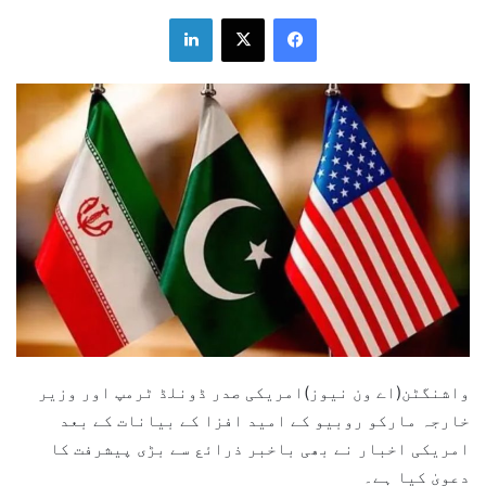
LinkedIn
X
Facebook
واشنگٹن(اے ون نیوز)امریکی صدر ڈونلڈ ٹرمپ اور وزیر
خارجہ مارکو روبیو کے امید افزا کے بیانات کے بعد
امریکی اخبار نے بھی باخبر ذرائع سے بڑی پیشرفت کا
دعویٰ کیا ہے۔