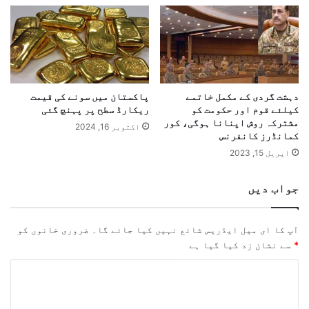
دہشت گردی کے مکمل خاتمے
پاکستان میں سونے کی قیمت
کیلئے قوم اور حکومت کو
ریکارڈ سطح پر پہنچ گئی
مشترکہ روش اپنانا ہوگی، کور
اکتوبر 16, 2024
کمانڈرز کانفرنس
اپریل 15, 2023
جواب دیں
آپ کا ای میل ایڈریس شائع نہیں کیا جائے گا۔
ضروری خانوں کو
*
سے نشان زد کیا گیا ہے
ت
ب