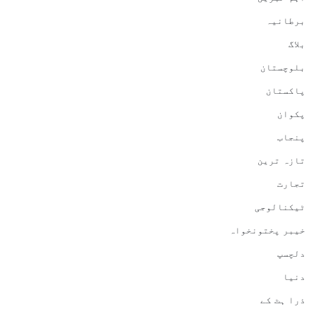
برطانیہ
بلاگ
بلوچستان
پاکستان
پکوان
پنجاب
تازہ ترین
تجارت
ٹیکنالوجی
خیبر پختونخواہ
دلچسپ
دنیا
ذرا ہٹ کے