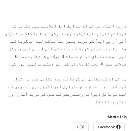
دریں اثنا، پی ٹی اے نے ایک الگ اعلامیے میں بتایا کہ
ڈیوائس آئیڈینٹیفکیشن، رجسٹریشن اینڈ بلاکنگ سسٹم (ڈی
آئی آر بی ایس) کو مزید بہتر بنانے کے لیے اپ گریڈ کیا
جا رہا ہے۔ اس اپ گریڈ کے باعث ڈی آئی آر بی ایس پورٹل
اور اس سے متعلق تمام خدمات 3 جولائی شام 5 بجے سے 6
جولائی صبح 4 بجے تک عارضی طور پر دستیاب نہیں ہوں گی۔
پی ٹی اے کے مطابق اپ گریڈ کے بعد مقامی طور پر تیار
کیا گیا نیا نظام عام صارفین اور کاروباری اداروں کے
لیے موبائل ڈیوائس رجسٹریشن کے عمل کو مزید آسان اور
مؤثر بنائے گا۔
Share this:
X
Facebook