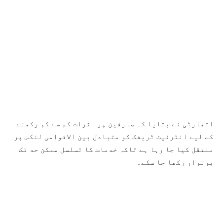
اتھارٹی نے بتایا کہ صارفین پر اثرات کم سے کم رکھنے
کے لیے انٹرنیٹ ٹریفک کو متبادل بین الاقوامی لنکس پر
منتقل کیا جا رہا ہے تاکہ خدمات کا تسلسل ممکن حد تک
برقرار رکھا جا سکے۔