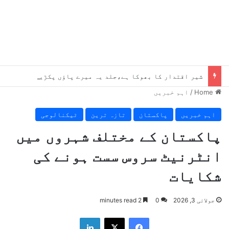
شیر اقتدار کا بھوکا ہے،جلد یہ میرے پاؤں پکڑیں گے ، بلاول
Home
/
اہم خبریں
اہم خبریں
پاکستان
تازہ ترین
ٹیکنالوجی
پاکستان کے مختلف شہروں میں
انٹرنیٹ سروس سست ہونے کی
شکایات
جولائی 3, 2026
0
2 minutes read
LinkedIn
X
Facebook