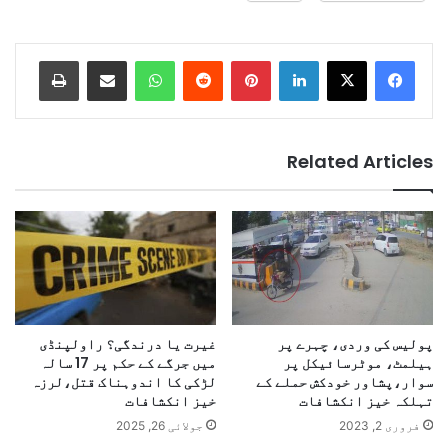
Print
Share via Email
WhatsApp
Reddit
Pinterest
LinkedIn
Related Articles
پولیس کی وردی، چہرے پر
غیرت یا درندگی؟ راولپنڈی
ہیلمٹ، موٹرسائیکل پر
میں جرگے کے حکم پر 17 سالہ
سوار،پشاور خودکش حملے کے
لڑکی کا اندوہناک قتل،لرزہ
تہلکہ خیز انکشافات
خیز انکشافات
فروری 2, 2023
جولائی 26, 2025