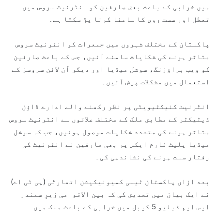
میں خرابی کے باعث بعض صارفین کو انٹرنیٹ سروس میں
تعطل اور سست روی کا سامنا کرنا پڑ سکتا ہے۔
پاکستان کے مختلف شہروں میں جمعرات کو انٹرنیٹ سروس
متاثر ہونے کی شکایات سامنے آئیں، جس کے باعث صارفین
کو ویب براؤزنگ، سوشل میڈیا اور دیگر آن لائن سروسز کے
استعمال میں مشکلات پیش آئیں۔
انٹرنیٹ کنیکٹیویٹی پر نظر رکھنے والے ادارے ڈاؤن
ڈیٹیکٹر کے مطابق ملک کے مختلف علاقوں سے انٹرنیٹ سروس
متاثر ہونے کی متعدد شکایات موصول ہوئیں، جب کہ سوشل
میڈیا پلیٹ فارم ایکس پر بھی صارفین نے انٹرنیٹ کی
رفتار سست ہونے کی نشاندہی کی۔
بعد ازاں پاکستان ٹیلی کمیونیکیشن اتھارٹی (پی ٹی اے)
نے ایک بیان میں تصدیق کی کہ بین الاقوامی زیرِ سمندر
ایس ایم ڈبلیو 5 کیبل میں خرابی کے باعث ملک میں