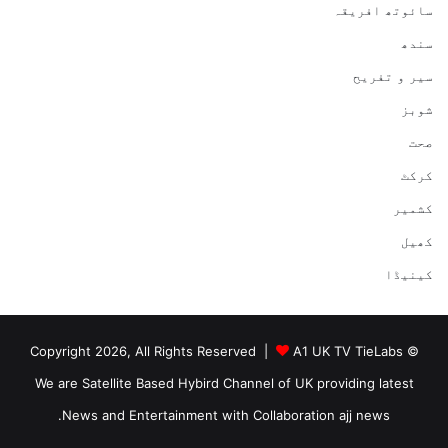
سائوتھ افریقہ
سندھ
سیر و تفریح
شوبز
صحت
کرکٹ
کشمیر
کھیل
کینیڈا
A1 UK TV TieLabs
© Copyright 2026, All Rights Reserved |
We are Satellite Based Hybird Channel of UK providing latest
News and Entertainment with Collaboration ajj news.