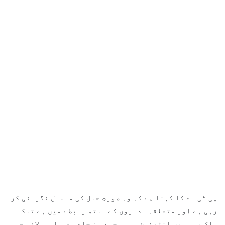
پی ٹی اے کا کہنا ہے کہ وہ صورتِ حال کی مسلسل نگرانی کر
رہی ہے اور متعلقہ اداروں کے ساتھ رابطے میں ہے تاکہ
ملک بھر میں انٹرنیٹ سروس جلد از جلد معمول پر لائی جا