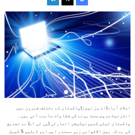
اسلام آباد(اے ون نیوز)پاکستان کے مختلف شہروں میں
انٹرنیٹ سروس سست ہونے کی شکایات سامنے آئی ہیں۔
پاکستان ٹیلی کمیونیکیشن اتھارٹی (پی ٹی اے) نے تصدیق
کی ہے کہ بین الاقوامی زیرِ سمندر ایس ایم ڈبلیو 5 کیبل