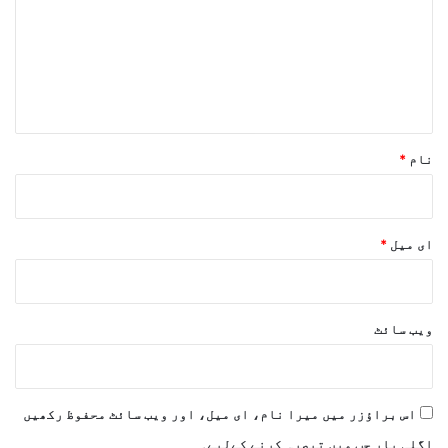
ص
ر
ہ
*
نام
*
ای میل
*
ویب‌ سائٹ
اس براؤزر میں میرا نام، ای میل، اور ویب سائٹ محفوظ رکھیں
اگلی بار جب میں تبصرہ کرنے کےلیے۔