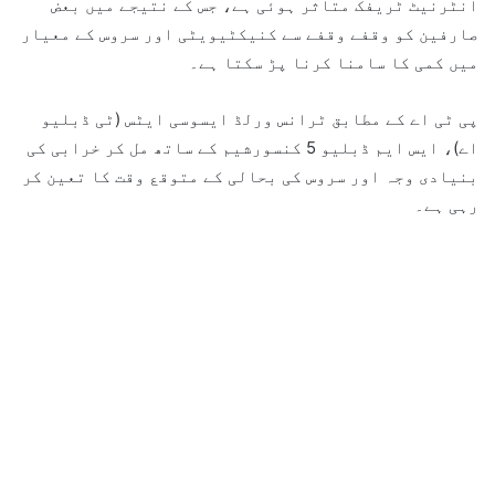
انٹرنیٹ ٹریفک متاثر ہوئی ہے، جس کے نتیجے میں بعض
صارفین کو وقفے وقفے سے کنیکٹیویٹی اور سروس کے معیار
میں کمی کا سامنا کرنا پڑ سکتا ہے۔
پی ٹی اے کے مطابق ٹرانس ورلڈ ایسوسی ایٹس (ٹی ڈبلیو
اے)، ایس ایم ڈبلیو 5 کنسورشیم کے ساتھ مل کر خرابی کی
بنیادی وجہ اور سروس کی بحالی کے متوقع وقت کا تعین کر
رہی ہے۔