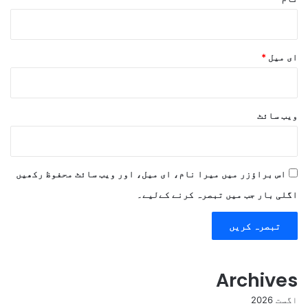
ای میل
*
ویب‌ سائٹ
اس براؤزر میں میرا نام، ای میل، اور ویب سائٹ محفوظ رکھیں
اگلی بار جب میں تبصرہ کرنے کےلیے۔
Archives
اگست 2026