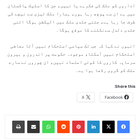
اداروں کو ملک کی فکرہے یا نہیں، جن کا اسٹیک پاکستان
میں ہے ان سے پوچھ رہا ہوں، ہمارا ملک تیزی سے نیچے کی
طرف جا رہا ہے، جتنی جلدی ملک میں الیکشن ہوگا اتنی
جلدی دلدل سےنکلنے کا موقع ہوگا۔
انہوں نے کہا کہ جب تک سیاسی استحکام نہیں آتا معاشی
استحکام نہیں آسکتا، موجودہ حکومت پر اندرون و بیرون
سرمایہ کاروں کا کوئی اعتماد نہیں، ان چوروں نے سارے
ملک کو گروی رکھا ہوا ہے۔
Share this:
X
Facebook
Print
Share via Email
WhatsApp
Reddit
Pinterest
LinkedIn