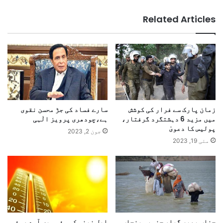
Related Articles
زمان پارک سے فرار کی کوشش
سارے فساد کی جڑ محسن نقوی
میں مزید 6 دہشتگرد گرفتار،
ہے،چودھری پرویز الٰہی
پولیس کا دعویٰ
جون 2, 2023
مئی 19, 2023
چناب بھپر گیا، جنوبی پنجاب
ایل نینو کی مئی میں آمد ،مئی