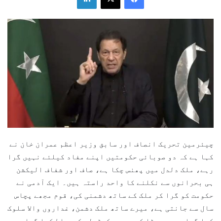
چیئرمین تحریک انصاف اور سابق وزیر اعظم عمران خان نے
کہا ہے کہ دو صوبائی حکومتیں اپنے مفاد کیلئے نہیں گرا
رہے، ملک دلدل میں پھنس چکا ہے، صاف اور شفاف الیکشن
ہی بحرانوں سے نکلنے کا واحد راستہ ہیں۔ ایک آدمی نے
حکومت کو گرا کر ملک کے ساتھ دشمنی کی، قوم مجھے پچاس
سال سے جانتی ہے، میرے ساتھ ملک دشمن، غداروں والا سلوک
کیا گیا، ہمیں ہٹا کرچوروں کےٹولے کومسلط کیا گیا،