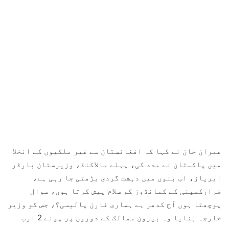
عمران خان نے کہا کہ افغانستان سے غیر ملکیوں کے انخلا
میں پاکستان نے مدد کی، پہلے مالاکنڈ، وزیرستان بارڈر
ایریاز، اب بنوں میں دہشت گردی بڑھتی جا رہی ہے،
ضرارکمپنی کے کمانڈوز کو سلام پیش کرتا ہوں، سوال
پوچھتا ہوں آج کدھر ہے ہماری فارن پالیسی؟، جس کو وزیر
خارجہ بنایا وہ بیرون ممالک کے دوروں پر پونے 2 ارب