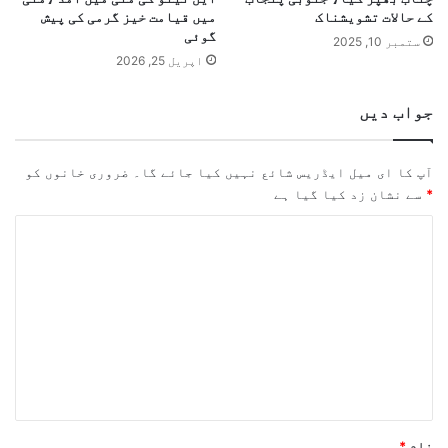
کے حالات تشویشناک
میں قیامت خیز گرمی کی پیش
گوئی
ستمبر 10, 2025
اپریل 25, 2026
جواب دیں
آپ کا ای میل ایڈریس شائع نہیں کیا جائے گا۔
ضروری خانوں کو
*
سے نشان زد کیا گیا ہے
ت
ب
ص
ر
ہ
*
نام
*