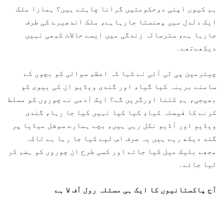
ہم کیوں اپنی دوحکومتیں گرانا چاہتے ہیں؟ ہمارا ملک
ایک دلدل میں پھنستا جارہاہے، ملک اندھیرے کی طرف
جارہا ہے، سترسالہ زندگی میں ایسے حالات کبھی نہیں
دیکھےتھے۔
چیئرمین پی ٹی آئی نے کہا کہ اعظم سواتی کو بچوں کے
سامنے برہنہ کیا گیا، اور گندی ویڈیو ان کی بیوی کو
بھیجی، ہم کتنا اورگریں گے؟ ایک آدمی نے چوروں کو مسلط
کرنے کا فیصلہ کیا، کیا کیا نہیں کیا جا رہا، گندی
ویڈیو اور آڈیو نکل رہی ہیں، بچے ہمارے سوشل میڈیا پر
گند دیکھ رہے ہیں یہ صرف اس لیے کیا جا رہا ہے تاکہ
مجھے بلیک میل کیا جائے اور کسی طرح ان چوروں کو ہضم کر
لیا جائے۔
آج پاکستانیوں کا ایک ہی مسئلہ رول آف لا ہے