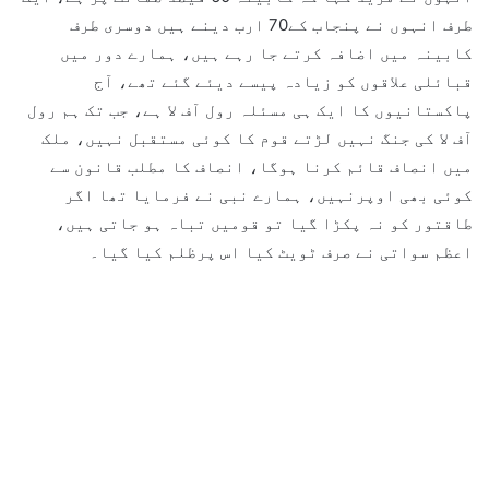
طرف انہوں نے پنجاب کے70 ارب دینے ہیں دوسری طرف
کابینہ میں اضافہ کرتے جا رہے ہیں، ہمارے دور میں
قبائلی علاقوں کو زیادہ پیسے دیئے گئے تھے، آج
پاکستانیوں کا ایک ہی مسئلہ رول آف لا ہے، جب تک ہم رول
آف لا کی جنگ نہیں لڑتے قوم کا کوئی مستقبل نہیں، ملک
میں انصاف قائم کرنا ہوگا، انصاف کا مطلب قانون سے
کوئی بھی اوپرنہیں، ہمارے نبی نے فرمایا تھا اگر
طاقتور کو نہ پکڑا گیا تو قومیں تباہ ہو جاتی ہیں،
اعظم سواتی نے صرف ٹویٹ کیا اس پرظلم کیا گیا۔