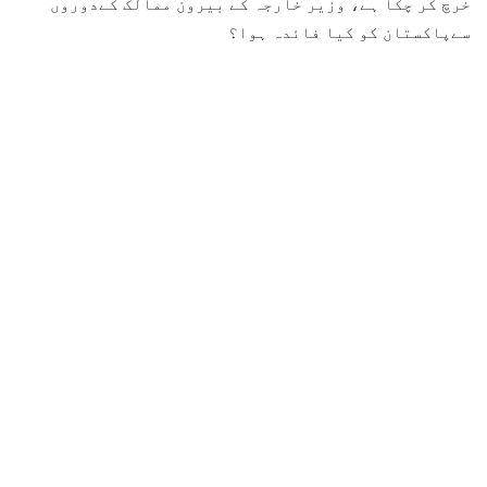
خرچ کر چکا ہے، وزیر خارجہ کے بیرون ممالک کےدوروں
سےپاکستان کو کیا فائدہ ہوا؟