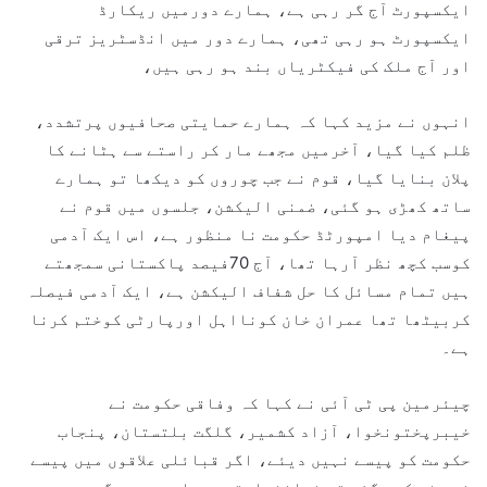
ایکسپورٹ آج گر رہی ہے، ہمارے دورمیں ریکارڈ
ایکسپورٹ ہو رہی تھی، ہمارے دور میں انڈسٹریز ترقی
اور آج ملک کی فیکٹریاں بند ہو رہی ہیں،
انہوں نے مزید کہا کہ ہمارے حمایتی صحافیوں پرتشدد،
ظلم کیا گیا، آخرمیں مجھے مار کر راستے سے ہٹانے کا
پلان بنایا گیا، قوم نے جب چوروں کو دیکھا تو ہمارے
ساتھ کھڑی ہو گئی، ضمنی الیکشن، جلسوں میں قوم نے
پیغام دیا امپورٹڈ حکومت نا منظور ہے، اس ایک آدمی
کوسب کچھ نظر آرہا تھا، آج 70فیصد پاکستانی سمجھتے
ہیں تمام مسائل کا حل شفاف الیکشن ہے، ایک آدمی فیصلہ
کربیٹھا تھا عمران خان کونااہل اورپارٹی کوختم کرنا
ہے۔
چیئرمین پی ٹی آئی نے کہا کہ وفاقی حکومت نے
خیبرپختونخوا، آزاد کشمیر، گلگت بلتستان، پنجاب
حکومت کو پیسے نہیں دیئے، اگر قبائلی علاقوں میں پیسے