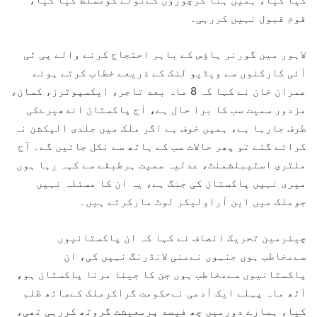
قوم قبول نہیں کررہی۔
لاہور میں گورنر ہاؤس کے باہر احتجاج کرنے والے پی ٹی
آئی کارکنوں سے ویڈیو لنک کے ذریعے خطاب کرتے ہوئے
عمران خان نے کہا کہ 8 ماہ بعد تاجر، ایکسپوٹرز، کسان،
مزدور سمیت سب کا برا حال ہے، آج پاکستان اندھیرےکی
طرف جارہا ہے، ہمیں خوف ہے اگر ملک میں جلدی الیکشن نہ
کرائے گئے تو پھر حالات سب کے ہاتھ سے نکل جائیں گے۔ آج
ملٹری اسٹیبلشمنٹ، عدلیہ سمیت ہرطبقے سے کہہ رہا ہوں
میری نہیں پاکستان کی جنگ ہے، یہ ان کا مسئلہ نہیں
جوملک میں این آراولیکر لوٹ مارکرتے ہیں۔
چیئرمین تحریک انصاف نے کہا کہ ان پاکستانیوں
سےمخاطب ہوں جنہوں نےمنی لانڈرنگ نہیں کی، ان
پاکستانیوں سےمخاطب ہوں جن کا جینا مرنا پاکستان ہو،
آٹھ ماہ پہلے ایک آدمی نےحکومت گراکرملک کےساتھ ظلم
کیا، ہمارے دورمیں چھ فیصد پرمعیشت گروتھ کررہی تھی،