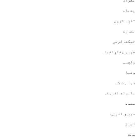
پنجاب
تازہ ترین
تجارت
ٹیکنالوجی
خیبر پختونخواہ
دلچسپ
دنیا
ذرا ہٹ کے
سائوتھ افریقہ
سندھ
سیر و تفریح
شوبز
صحت