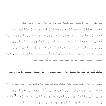
سابق وزیر اعظم نے کہا کہ وزیرخارجہ ابھی تک
افغانستان نہیں گئے، پاکستان نے جو باڑ لگائی اسے
اکھاڑا جا رہا ہے، سارے اداروں سے بات کررہا ہوں، ایک
آدمی کے فیصلے کیوجہ سے ملک میں ایک چیز بہتر نہیں
ہوئی، ہمارے دورمیں دہشت گردی کنٹرول ہوگئی تھی،
ہمارے دورمیں افغانستان کےساتھ بہترتعلقات تھے، قوم
میں امید ختم ہونا سب سے خطرناک چیزہے۔
ملک کے قرضے بڑھتے جا رہے ہیں، ایل سیز نہیں کھل رہی
عمران خان نے کہا کہ ملک کے قرضے بڑھتے جا رہے ہیں، آج
ملک میں ایل سیز نہیں کھل رہی، آگے روشنی نظر نہیں آ
رہی، آج پاکستان میں امید ختم ہو گئی ہے، ساڑھے 7 لاکھ
پاکستانی ملک چھوڑ کر جا چکے ہیں، پاکستان کی