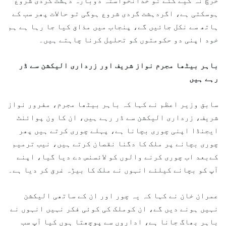
خرچ نہ کیے گئے تو خدانخواستہ دوبارہ دہشت گردی شروع
ہوسکتی ہے، اگردہشت گردی شروع ہوگی تو حالات پھر سب کے
ہاتھ سے نکل جائیں گے، پنجاب میں مذاق کیا جا رہا ہے ہم
خود اپنی دو حکومتوں کو تحلیل کرنا چاہتے ہیں۔
باہر بیٹھا مجرم نواز شریف اور زرداری الیکشن سے ڈر
رہے ہیں
سابق وزیر اعظم نے کہا کہ باہر بیٹھا مجرم، مفرور نواز
شریف، زرداری الیکشن سے ڈر رہے ہیں، ان کا ون پوائنٹ
ایجنڈا اپنی چوری بچانا ہے، پہلے چوری کرتے ہیں پھر
چوری بچانے پر ملک کا دگنا نقصان کرتے ہیں، نیب ترمیم
کےبعد اب چوری کرنے والوں کو لائسنس دے دیا گیا، اپنے
آپ کو بچانے کیلئے انہوں نے ملک کا بیڑہ غرق کر دیا ہے۔
عمران خان نے کہا کہ یہ چور اور ان کے ساتھی الیکشن
نہیں ہونے دیں گے، ان کوملک کی کوئی فکر نہیں انہوں نے
باہر بھاگ جانا ہے، اداروں سے پوچھتا ہوں کیا آپ سب