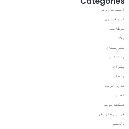
Categories
انیس فاروقی
اہم خبریں
برطانیہ
بلاگ
بلوچستان
پاکستان
پکوان
پنجاب
تازہ ترین
تجارت
ٹیکنالوجی
خیبر پختونخواہ
دلچسپ