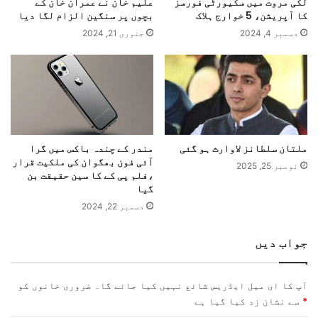
لکی مروت میں سکیورٹی فورسز
علیم خان نے عمران خان کے
کا آپریشن، 5 خوارج ہلاک
بچوں پر سنگین الزام لگا دیا
دسمبر 4, 2024
جنوری 21, 2024
ملتان سلطانز لاوارث ہو گئی
مندر کے چندہ باکس میں گرا
آئی فون بھگوان کی ملکیت قرار
نومبر 25, 2025
،فلم پی کے کا سین حقیقت بن
گیا
دسمبر 22, 2024
جواب دیں
آپ کا ای میل ایڈریس شائع نہیں کیا جائے گا۔
ضروری خانوں کو
*
سے نشان زد کیا گیا ہے