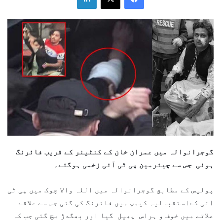
گوجرانوالہ میں عمران خان کے کنٹینر کے قریب فائرنگ
ہوئی جس سے چیئرمین پی ٹی آئی زخمی ہوگئے۔
پولیس کے مطابق گوجرانوالہ میں اللہ والا چوک میں پی ٹی
آئی کےاستقبالیہ کیمپ میں فائرنگ کی گئی جس سے علاقے
علاقے میں خوف و ہراس پھیل گیا اور بھگدڑ مچ گئی جب کہ