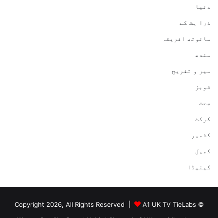
دنیا
ذرا ہٹ کے
سائوتھ افریقہ
سندھ
سیر و تفریح
شوبز
صحت
کرکٹ
کشمیر
کھیل
کینیڈا
A1 UK TV TieLabs
© Copyright 2026, All Rights Reserved |