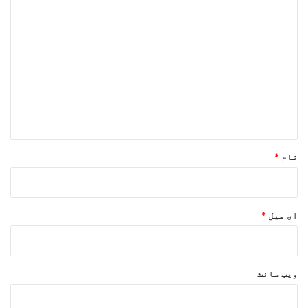
ت
ب
ص
ر
ہ
*
نام
*
ای میل
*
ویب‌ سائٹ