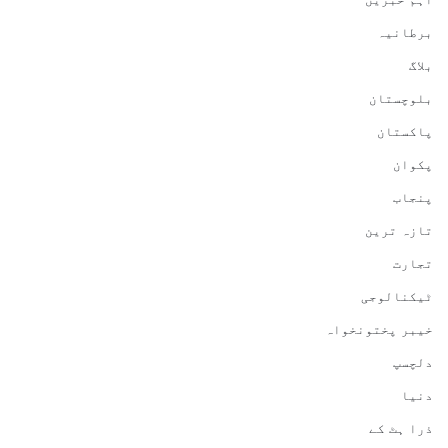
برطانیہ
بلاگ
بلوچستان
پاکستان
پکوان
پنجاب
تازہ ترین
تجارت
ٹیکنالوجی
خیبر پختونخواہ
دلچسپ
دنیا
ذرا ہٹ کے