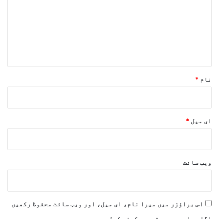
ص
ر
ہ
*
نام
*
ای میل
*
ویب‌ سائٹ
اس براؤزر میں میرا نام، ای میل، اور ویب سائٹ محفوظ رکھیں
اگلی بار جب میں تبصرہ کرنے کےلیے۔