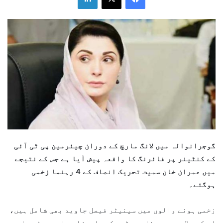
گوجرانوالہ میں لانگ مارچ کے دوران چیئرمین پی ٹی آئی
کے کنٹینر پر فائرنگ کا واقعہ پیش آیا ہے جس کے نتیجے
میں عمران خان سمیت تحریک انصاف کے 4 رہنما زخمی
ہوگئے۔
زخمی ہونے والوں میں سینیٹر فیصل جاوید بھی شامل ہیں،
اس کے علاوہ حامد ناصر چٹھہ کے صاحبزادے احمد چٹھہ اور