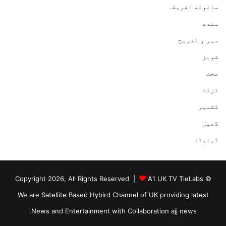
سائوتھ افریقہ
سندھ
سیر و تفریح
شوبز
صحت
کرکٹ
کشمیر
کھیل
کینیڈا
A1 UK TV TieLabs
© Copyright 2026, All Rights Reserved |
We are Satellite Based Hybird Channel of UK providing latest
News and Entertainment with Collaboration ajj news.