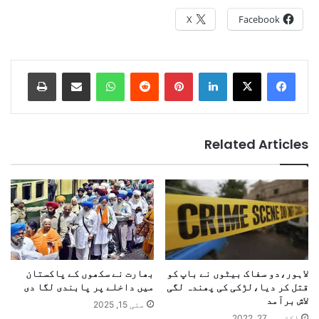
X
Facebook
Print
Share via Email
WhatsApp
Reddit
Pinterest
LinkedIn
Related Articles
لاہور،دو سفاک بیٹوں نے باپ کو
بھارت نے سکھوں کے پاکستان
قتل کر دیا،لڑکی کی پھندہ لگی
میں داخلے پر پابندی لگا دی
لاش برآمد
مئی 15, 2025
اکتوبر 27, 2022