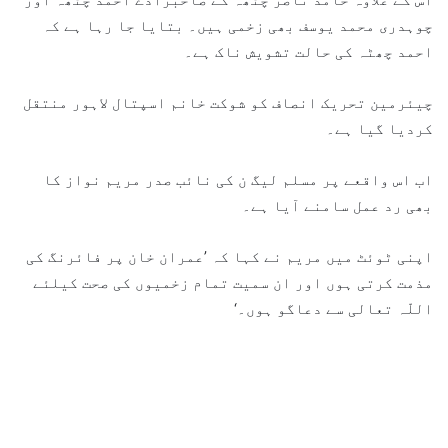
چوہدری محمد یوسف بھی زخمی ہیں۔ بتایا جا رہا ہے کہ
احمد چھٹہ کی حالت تشویش ناک ہے۔
چیئرمین تحریک انصاف کو شوکت خانم اسپتال لاہور منتقل
کردیا گیا ہے۔
اب اس واقعے پر مسلم لیگ ن کی نائب صدر مریم نواز کا
بھی رد عمل سامنے آیا ہے۔
اپنی ٹوئٹ میں مریم نے کہا کہ ’عمران خان پر فائرنگ کی
مذمت کرتی ہوں اور ان سمیت تمام زخمیوں کی صحت کیلئے
اللّہ تعالی سے دعاگو ہوں۔‘