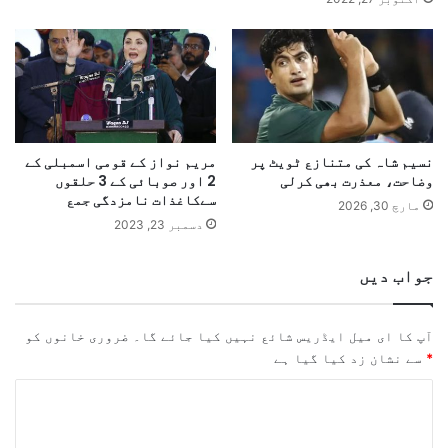
نسیم شاہ کی متنازع ٹویٹ پر
مریم نواز کے قومی اسمبلی کے
وضاحت، معذرت بھی کرلی
2 اور صوبائی کے 3 حلقوں
سےکاغذات نامزدگی جمع
مارچ 30, 2026
دسمبر 23, 2023
جواب دیں
آپ کا ای میل ایڈریس شائع نہیں کیا جائے گا۔
ضروری خانوں کو
*
سے نشان زد کیا گیا ہے
ت
ب