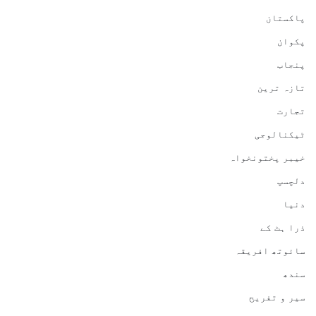
پاکستان
پکوان
پنجاب
تازہ ترین
تجارت
ٹیکنالوجی
خیبر پختونخواہ
دلچسپ
دنیا
ذرا ہٹ کے
سائوتھ افریقہ
سندھ
سیر و تفریح