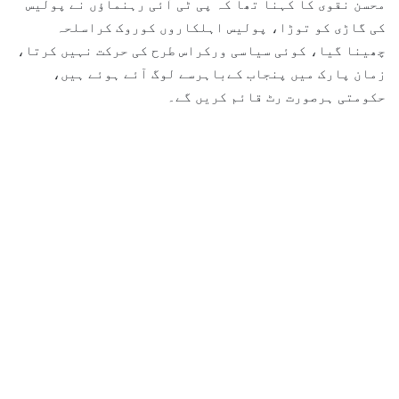
محسن نقوی کا کہنا تھا کہ پی ٹی آئی رہنماؤں نے پولیس
کی گاڑی کو توڑا، پولیس اہلکاروں کوروک کراسلحہ
چھینا گیا، کوئی سیاسی ورکراس طرح کی حرکت نہیں کرتا،
زمان پارک میں پنجاب کےباہرسے لوگ آئے ہوئے ہیں،
حکومتی ہرصورت رٹ قائم کریں گے۔