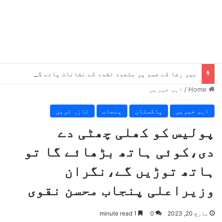
میر رضا کے جسم پر متعدد تشدد کے نشانات پائے گئے، چوٹیں موت سے پہلے کی ہیں، میڈیکل رپورٹ میں انکشاف
Home
/
اہم خبریں
اہم خبریں
پاکستان
پنجاب
تازہ ترین
پولیس کو کھلی چھٹی دے
دی،کوئی ہاتھ بڑھائے گا تو
ہاتھ توڑیں گے،نگران
وزیراعلی پنجاب محسن نقوی
مارچ 20, 2023
0
1 minute read