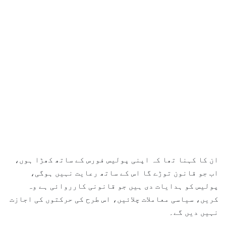
ان کا کہنا تھا کہ اپنی پولیس فورس کے ساتھ کھڑا ہوں،
اب جو قانون توڑے گا اس کے ساتھ رعایت نہیں ہوگی،
پولیس کو ہدایات دی ہیں جو قانونی کارروائی ہے وہ
کریں، سیاسی معاملات چلائیں، اس طرح کی حرکتوں کی اجازت
نہیں دیں گے۔