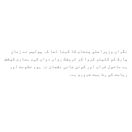
نگراں وزیراعلیٰ پنجاب کا کہنا تھا کہ پولیس نے زمان
پارک کو کلیئر کروا کر ٹریفک رواں دواں کی، ہماری کوشش
ہے ماحول خراب اور کوئی جانی نقصان نہ ہو، حکومت اور
ریاست کی رٹ بہت ضروری ہے۔