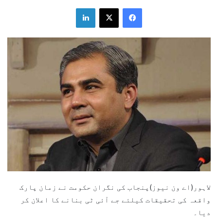
LinkedIn
X
Facebook
لاہور(اے ون نیوز)پنجاب کی نگران حکومت نے زمان پارک
واقعہ کی تحقیقات کیلئے جے آئی ٹی بنانے کا اعلان کر
دیا۔