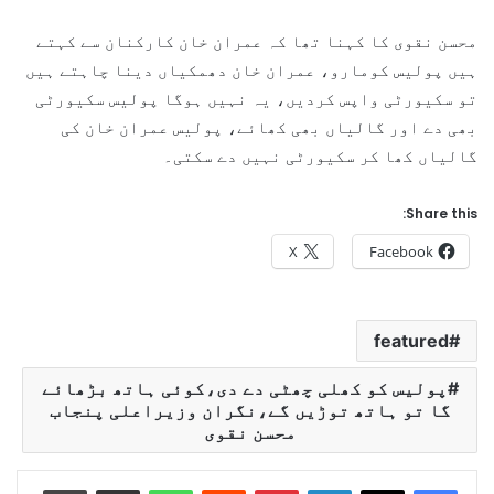
محسن نقوی کا کہنا تھا کہ عمران خان کارکنان سے کہتے
ہیں پولیس کومارو، عمران خان دھمکیاں دینا چاہتے ہیں
تو سکیورٹی واپس کردیں، یہ نہیں ہوگا پولیس سکیورٹی
بھی دے اور گالیاں بھی کھائے، پولیس عمران خان کی
گالیاں کھا کر سکیورٹی نہیں دے سکتی۔
Share this:
X
Facebook
featured
پولیس کو کھلی چھٹی دے دی،کوئی ہاتھ بڑھائے
گا تو ہاتھ توڑیں گے،نگران وزیراعلی پنجاب
محسن نقوی
Print
Share via Email
WhatsApp
Reddit
Pinterest
LinkedIn