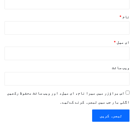
نام
*
ای میل
*
ویب‌ سائٹ
اس براؤزر میں میرا نام، ای میل، اور ویب سائٹ محفوظ رکھیں
اگلی بار جب میں تبصرہ کرنے کےلیے۔