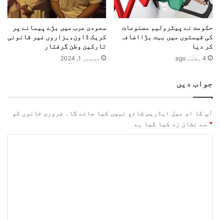
حکومت نے پیٹرولیم مصنوعات
سعودی عرب میں بڑے پیمانے پر
کی قیمتوں میں بہت بڑااضافہ
کریک ڈاون،ہزاروں غیر قانونی
کر دیا
تارکین وطن گرفتار
4 ہفتے ago
دسمبر 1, 2024
جواب دیں
آپ کا ای میل ایڈریس شائع نہیں کیا جائے گا۔
ضروری خانوں کو
*
سے نشان زد کیا گیا ہے
ت
ب
ص
ر
ہ
*