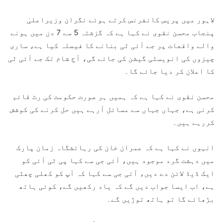
لاہور میں پریس کانفرنس کرتے ہوئے نگران وزیراعلیٰ
پنجاب محسن نقوی نے کہا ہے کہ گزشتہ 5 سے 7 دن میں ہونے
والے واقعات پر جے آئی ٹی بنانے کا فیصلہ کیا ہے، ساری
چیزوں کی انویسٹی گیشن کی جائے گی، آج شام تک جے آئی ٹی
کا اعلان کر دیا جائے گا۔
محسن نقوی نے کہا ہے کہ ہمیں ہر صورت حکومت کی رٹ قائم
کرنی ہے، جہاں جہاں سے مسائل آرہے ہیں حل کرنے کی کوشش
کررہے ہیں۔
انہوں نے کہا ہے کہ عمران خان کی رہائشگاہ زمان پارک
میں دہشت گرد موجود ہیں، آئی جی سے کہا پی ٹی آئی کو
ایک ڈیڈ لائن دے دیں، آئی جی سے کہا کہ آپ کو کھلی چھٹی
ہے، اب ایسا جواب دیں گے کہ یاد رکھیں گے، کوئی ہاتھ
بڑھائے گا تو ہاتھ توڑیں گے۔