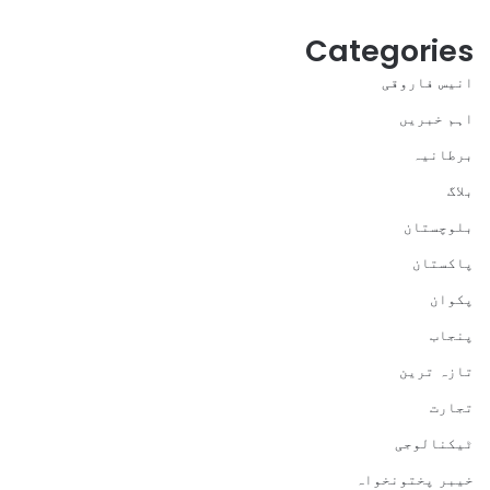
Categories
انیس فاروقی
اہم خبریں
برطانیہ
بلاگ
بلوچستان
پاکستان
پکوان
پنجاب
تازہ ترین
تجارت
ٹیکنالوجی
خیبر پختونخواہ