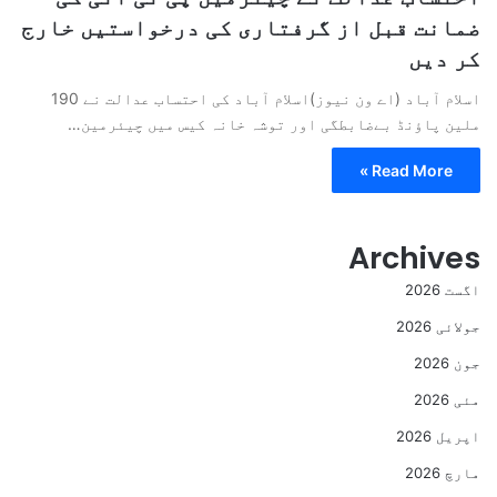
ضمانت قبل از گرفتاری کی درخواستیں خارج
کر دیں
اسلام آباد (اے ون نیوز)اسلام آباد کی احتساب عدالت نے 190
ملین پاؤنڈ بےضابطگی اور توشہ خانہ کیس میں چیئرمین…
Read More »
Archives
اگست 2026
جولائی 2026
جون 2026
مئی 2026
اپریل 2026
مارچ 2026