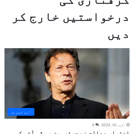
درخواستیں خارج کر
دیں
اہم خبریں
اگست 10, 2023
0
احتساب عدالت نے چیئرمین پی ٹی آئی کی