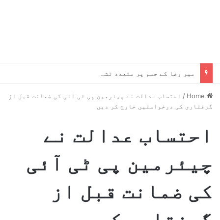
میر رضا کے جسم پر متعدد تشدد کے نشانات پائے گئے، چوٹیں موت سے پہلے کی ہیں، میڈیکل رپورٹ میں انکشاف
Home
/
احتساب عدالت نے چیئرمین پی ٹی آئی کی ضمانت قبل از
گرفتاری کی درخواستیں خارج کر دیں
احتساب عدالت نے
چیئرمین پی ٹی آئی
کی ضمانت قبل از
گرفتاری کی