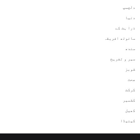
دلچسپ
دنیا
ذرا ہٹ کے
سائوتھ افریقہ
سندھ
سیر و تفریح
شوبز
صحت
کرکٹ
کشمیر
کھیل
کینیڈا