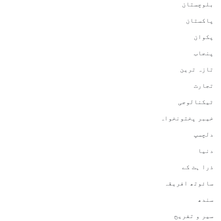
بلوچستان
پاکستان
پکوان
پنجاب
تازہ ترین
تجارت
ٹیکنالوجی
خیبر پختونخواہ
دلچسپ
دنیا
ذرا ہٹ کے
سائوتھ افریقہ
سندھ
سیر و تفریح