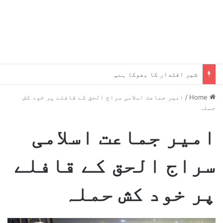
شیر اقتدار کا بھوکا ہے،جلد یہ میرے پاؤں پکڑیں گے ، بلاول
Home
/
امیر جماعت اسلامی سراج الحق کے قافلے پر خود کش
حملہ
امیر جماعت اسلامی
سراج الحق کے قافلے
پر خود کش حملہ