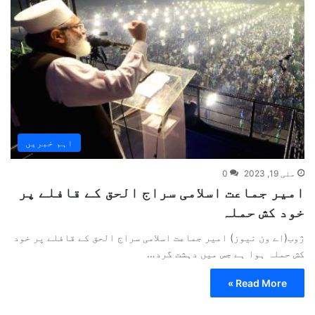
اہم خبریں
مئی 19, 2023
0
امیر جماعت اسلامی سراج الحق کے قافلے پر
خود کش حملہ
ژوب(اے ون نیوز) امیر جماعت اسلامی سراج الحق کے قافلے پر خود
کش حملہ ہوا ہے جس میں دہشت گرد…
Read More »