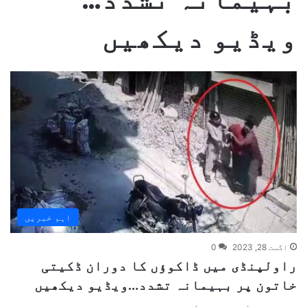
ویڈیو دیکھیں
اہم خبریں
اگست 28, 2023
0
راولپنڈی میں ڈاکوؤں کا دوران ڈکیتی
خاتون پر بہیمانہ تشدد…ویڈیو دیکھیں