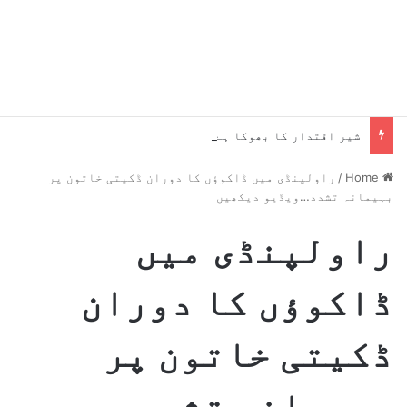
شیر اقتدار کا بھوکا ہے،جلد یہ میرے پاؤں پکڑیں گے ، بلاول
Home
/
راولپنڈی میں ڈاکوؤں کا دوران ڈکیتی خاتون پر
بہیمانہ تشدد…ویڈیو دیکھیں
راولپنڈی میں
ڈاکوؤں کا دوران
ڈکیتی خاتون پر
بہیمانہ تشدد…