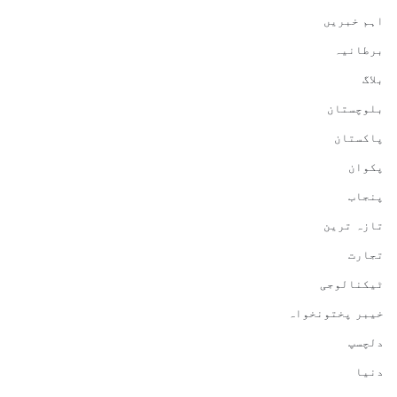
اہم خبریں
برطانیہ
بلاگ
بلوچستان
پاکستان
پکوان
پنجاب
تازہ ترین
تجارت
ٹیکنالوجی
خیبر پختونخواہ
دلچسپ
دنیا