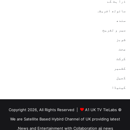
ذرا ہٹ کے
سائوتھ افریقہ
سندھ
سیر و تفریح
شوبز
صحت
کرکٹ
کشمیر
کھیل
کینیڈا
A1 UK TV TieLabs
© Copyright 2026, All Rights Reserved |
We are Satellite Based Hybird Channel of UK providing latest
News and Entertainment with Collaboration ajj news.