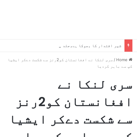
شیر اقتدار کا بھوکا ہے،جلد یہ میرے پاؤں پکڑیں گے ، بلاول
Home
/
سری لنکا نے افغانستان کو2رنز سے شکست دےکر ایشیا
کپ سے باہر کردیا
سری لنکا نے
افغانستان کو2رنز
سے شکست دےکر ایشیا
کپ سے باہر کردیا