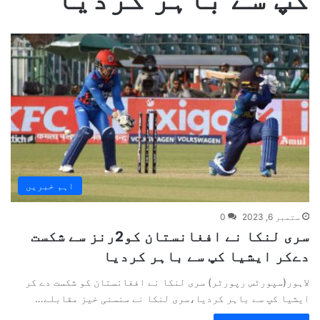
اہم خبریں
ستمبر 6, 2023
0
سری لنکا نے افغانستان کو2رنز سے شکست
دےکر ایشیا کپ سے باہر کردیا
لاہور(سپورٹس رپورٹر) سری لنکا نے افغانستان کو شکست دے کر
ایشیا کپ سے باہر کردیا،سری لنکا نے سنسنی خیز مقابلے…