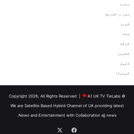
سندھ
سیر و تفریح
شوبز
صحت
کرکٹ
کشمیر
کھیل
کینیڈا
A1 UK TV TieLabs
© Copyright 2026, All Rights Reserved |
We are Satellite Based Hybird Channel of UK providing latest
News and Entertainment with Collaboration ajj news.
Facebook
X