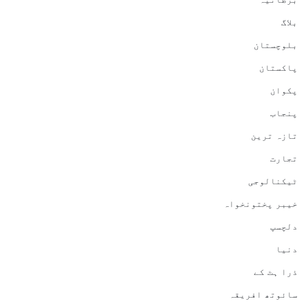
بلاگ
بلوچستان
پاکستان
پکوان
پنجاب
تازہ ترین
تجارت
ٹیکنالوجی
خیبر پختونخواہ
دلچسپ
دنیا
ذرا ہٹ کے
سائوتھ افریقہ