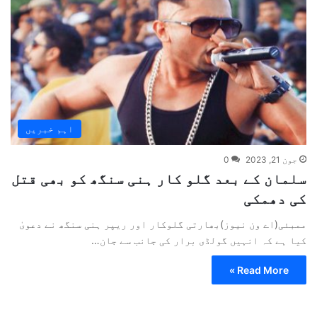
اہم خبریں
جون 21, 2023
0
سلمان کے بعد گلو کار ہنی سنگھ کو بھی قتل
کی دھمکی
ممبئی(اے ون نیوز)بھارتی گلوکار اور ریپر ہنی سنگھ نے دعویٰ
کیا ہے کہ انہیں گولڈی برار کی جانب سے جان…
Read More »