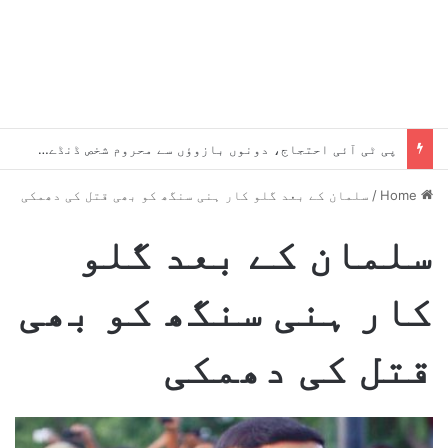
پی ٹی آئی احتجاج، دونوں بازوؤں سے محروم شخص ڈنڈے و پتھر مارنے کے الزام میں گرفتار
Home
/
سلمان کے بعد گلو کار ہنی سنگھ کو بھی قتل کی دھمکی
سلمان کے بعد گلو
کار ہنی سنگھ کو بھی
قتل کی دھمکی