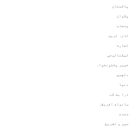
پاکستان
پکوان
پنجاب
تازہ ترین
تجارت
ٹیکنالوجی
خیبر پختونخواہ
دلچسپ
دنیا
ذرا ہٹ کے
سائوتھ افریقہ
سندھ
سیر و تفریح