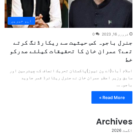
اہم خبریں
فروری 16, 2023
0
جنرل باجوہ کس حیثیت سے ریکارڈنگ کرتے
تھے؟ عمران خان کا تحقیقات کیلئے صدرکو
خط
اسلام آباد(اے ون نیوز)پاکستان تحریک انصاف کے چیئرمین اور
سابق وزیر اعظم عمران خان نے جنرل ریٹائرڈ قمر جاوید
باجوہ…
Read More »
Archives
اگست 2026