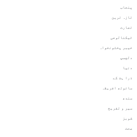
پنجاب
تازہ ترین
تجارت
ٹیکنالوجی
خیبر پختونخواہ
دلچسپ
دنیا
ذرا ہٹ کے
سائوتھ افریقہ
سندھ
سیر و تفریح
شوبز
صحت