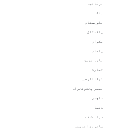
برطانیہ
بلاگ
بلوچستان
پاکستان
پکوان
پنجاب
تازہ ترین
تجارت
ٹیکنالوجی
خیبر پختونخواہ
دلچسپ
دنیا
ذرا ہٹ کے
سائوتھ افریقہ