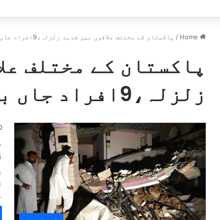
تعدد تشدد کے نشانات پائے گئے، چوٹیں موت سے پہلے کی ہیں، میڈیکل 
Home
/
پاکستان کے مختلف علاقوں میں شدید زلزلہ،9افراد جاں بحق،سیکڑوں زخمی
پاکستان کے مختلف علا
زلزلہ،9افراد جاں بحق،سیکڑوں زخمی
پ
زل
ا
آ
م
اہم خبریں