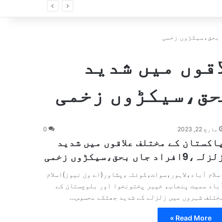
رپورٹ میں انکشاف
قوں میں شدید
مارچ 22, 2023
0
اکستان کے مختلف علاقوں میں شدید
زلہ،9افراد جاں بحق،سیکڑوں زخمی
سلام آباد،لاہور،سوات،کوئٹہ،پشاور(اے ون نیوز)اسلام
باد سمیت پنجاب، خیبر پختونخوا اور بلوچستان کے
ختلف شہروں میں زلزلے کے شدید جھٹکے محسوس…
Read More »