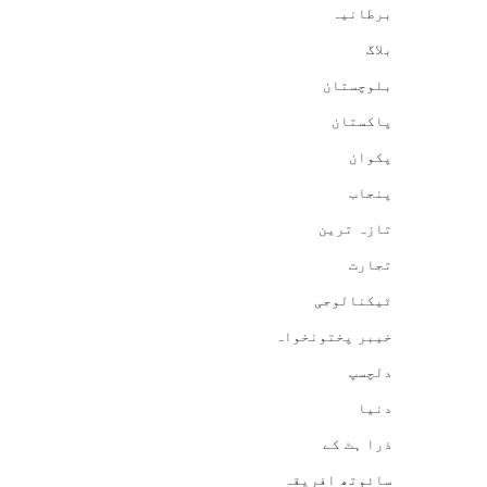
برطانیہ
بلاگ
بلوچستان
پاکستان
پکوان
پنجاب
تازہ ترین
تجارت
ٹیکنالوجی
خیبر پختونخواہ
دلچسپ
دنیا
ذرا ہٹ کے
سائوتھ افریقہ