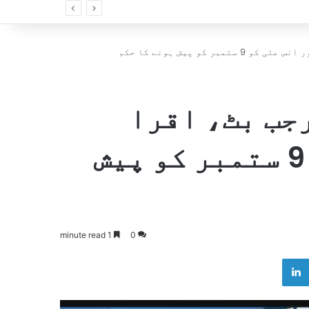
 کو پیش ہونے کا حکم
رجب بٹ، اقرا
کنول اور انس علی کو 9 ستمبر کو پیش
1 minute read
0
LinkedIn