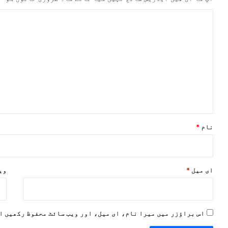
ت
ب
ص
ر
ہ
*
نام
*
ای میل
*
ویب
اس براؤزر میں میرا نام، ای میل، اور ویب سائٹ محفوظ رکھیں ا