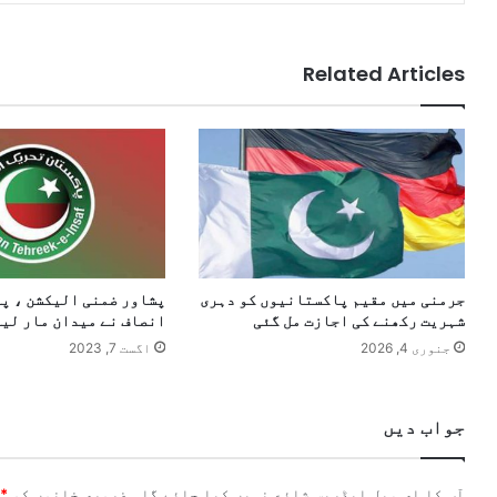
Related Articles
جرمنی میں مقیم پاکستانیوں کو دہری
پشاور ضمنی الیکشن ، پ
شہریت رکھنے کی اجازت مل گئی
انصاف نے میدان مار لیا
جنوری 4, 2026
اگست 7, 2023
جواب دیں
آپ کا ای میل ایڈریس شائع نہیں کیا جائے گا۔
ضروری خانوں کو
*