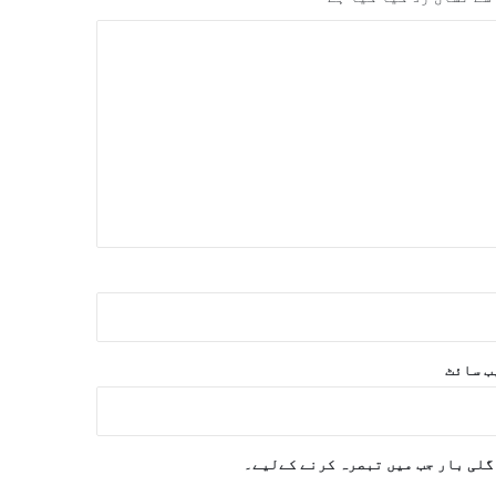
‌ سائٹ
گلی بار جب میں تبصرہ کرنے کےلیے۔