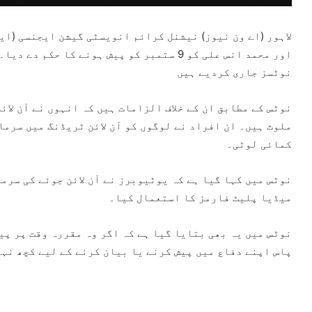
لاہور (اے ون نیوز) نیشنل کرائم انویسٹی گیشن ایجنسی (ای
اور محمد انس علی کو 9 ستمبر کو پیش ہونے کا 
نوٹسز جاری کردیے ہیں
نوٹس کے مطابق ان کے خلاف الزامات ہیں کہ انہوں نے آن لا
ملوث ہیں۔ ان افراد نے لوگوں کو آن لائن ٹریڈنگ میں سرما
کمائی لوٹی۔
نوٹس میں کہا گیا ہے کہ یوٹیوبرز نے آن لائن جوئے کی سرم
میڈیا پلیٹ فارمز کا استعمال کیا۔
نوٹس میں یہ بھی بتایا گیا ہے کہ اگر وہ مقررہ وقت پر پیش
پاس اپنے دفاع میں پیش کرنے یا بیان کرنے کے لیے کچھ نہی