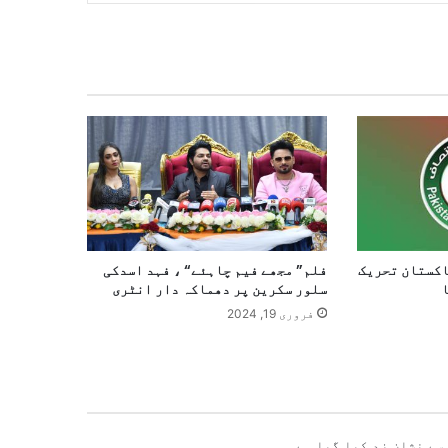
اکستان تحریک
فلم” مجھے فیم چاہئے“ ، فہد اسدکی
سلور سکرین پر دھماکہ دار انٹری
فروری 19, 2024
سے نشان زد کیا گیا ہے