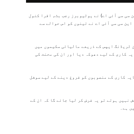
ن سی سی آئی اے) نے یوٹیوبرز رجب بٹ، اقرا کنول
حکم دے دیا۔ این سی سی آئی اے نے تینوں کو اس حوالے سے
ئن ٹریڈنگ ایپس کے ذریعے مالیاتی سکیموں میں
یہ کاری کے لیے دھوکہ دیا اور ان کی محنت کی
ایہ کاری کے منصوبوں کو فروغ دینے کے لیے سوشل
 نہیں ہوتے تو یہ فرض کر لیا جائے گا کہ ان کے
ں ہے۔