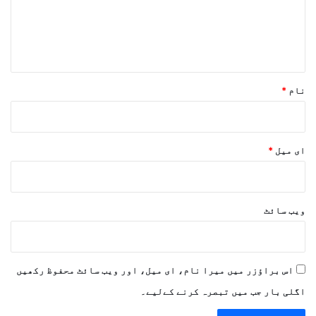
ر
ہ
*
نام
*
ای میل
*
ویب‌ سائٹ
اس براؤزر میں میرا نام، ای میل، اور ویب سائٹ محفوظ رکھیں
اگلی بار جب میں تبصرہ کرنے کےلیے۔