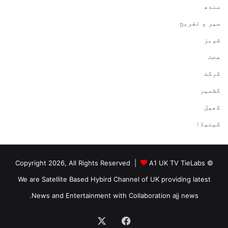
سندھ
سیر و تفریح
شوبز
صحت
کرکٹ
کشمیر
کھیل
کینیڈا
A1 UK TV TieLabs
© Copyright 2026, All Rights Reserved |
We are Satellite Based Hybird Channel of UK providing latest
News and Entertainment with Collaboration ajj news.
Facebook
X