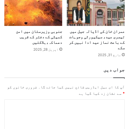
عمران خان کی اڈیالہ جیل میں
جنوبی وزیرستان میں امن
تیسری عید، سیکیورٹی وجوہات
کمیٹی کے دفتر کے قریب
کے باعث نماز عید ادا نہیں کر
دھماکہ،ہلاکتیں
سکے
اپریل 28, 2025
مارچ 31, 2025
جواب دیں
آپ کا ای میل ایڈریس شائع نہیں کیا جائے گا۔
ضروری خانوں کو
*
سے نشان زد کیا گیا ہے
ت
ب
ص