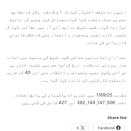
انہوں نے مؤقف اختیار کیا کہ آج طے شدہ پلان کے مطابق
مجھ پر حملہ،تشدد کیا گیا،مصبائل فون چھین کر مائیک
توڑ دیا گیا۔ طیب بلوچ نے ایف آئی آر میں مطالبہ کیا کہ
علیمہ خان، نعیم پنجھوتہ، انتصار ستی کے خلاف قانونی
کارروائی کی جائے۔
بعدازاں تھانے میں صحافی طیب بلوچ کی مدعیت میں تھانہ
صدر بیرونی نے مقدمہ درج کرلیا جس میں علیمہ خان، پی
ٹی آئی وکیل نعیم پنجوتھہ، انتظار ستی اور 40 کے قریب
نامعلوم کارکنوں کو نامزد کیا گیا ہے۔
مقدمے 1169/25 میں تعزیرات پاکستان کی پانچ دفعات
دفعہ 506, 147, 149, 382 اور 427 شامل کی گئی ہیں۔
Share this:
X
Facebook