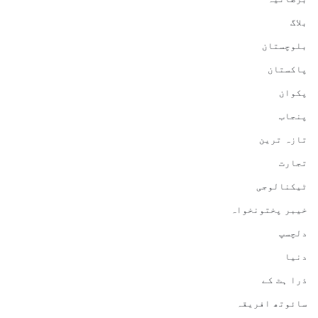
بلاگ
بلوچستان
پاکستان
پکوان
پنجاب
تازہ ترین
تجارت
ٹیکنالوجی
خیبر پختونخواہ
دلچسپ
دنیا
ذرا ہٹ کے
سائوتھ افریقہ