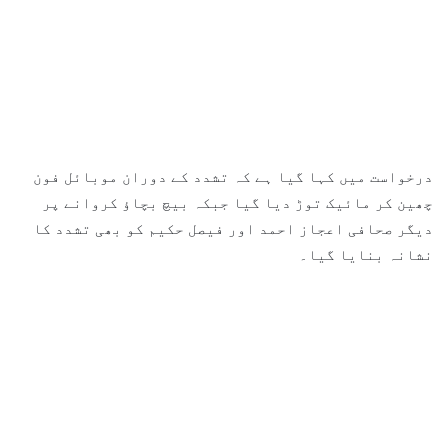
درخواست میں کہا گیا ہے کہ تشدد کے دوران موبائل فون
چھین کر مائیک توڑ دیا گیا جبکہ بیچ بچاؤ کروانے پر
دیگر صحافی اعجاز احمد اور فیصل حکیم کو بھی تشدد کا
نشانہ بنایا گیا۔