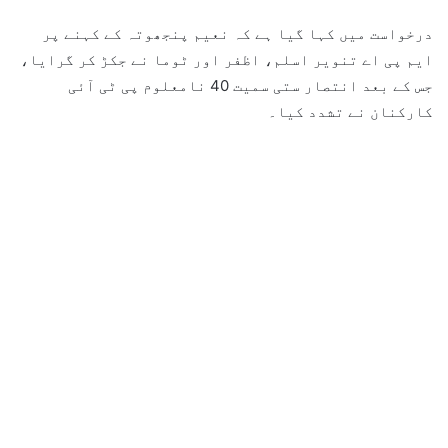
درخواست میں کہا گیا ہے کہ نعیم پنجھوتہ کے کہنے پر
ایم پی اے تنویر اسلم، اظفر اور ٹوما نے جکڑ کر گرایا،
جس کے بعد انتصار ستی سمیت 40 نامعلوم پی ٹی آئی
کارکنان نے تشدد کیا۔