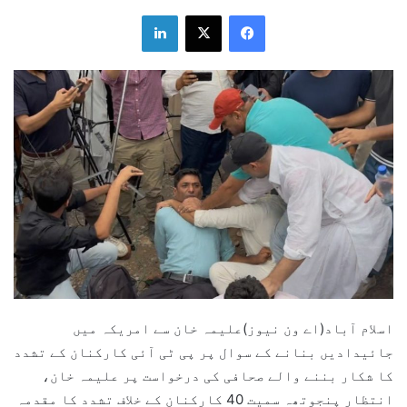
LinkedIn
X
Facebook
اسلام آباد(اے ون نیوز)علیمہ خان سے امریکہ میں
جائیدادیں بنانے کے سوال پر پی ٹی آئی کارکنان کے تشدد
کا شکار بننے والے صحافی کی درخواست پر علیمہ خان،
انتظار پنجوتھہ سمیت 40 کارکنان کے خلاف تشدد کا مقدمہ