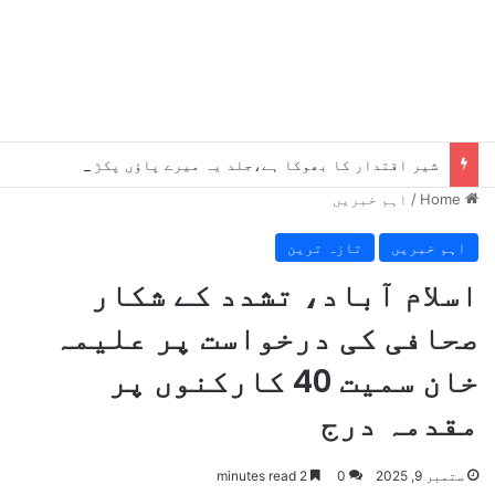
شیر اقتدار کا بھوکا ہے،جلد یہ میرے پاؤں پکڑیں گے ، بلاول
Home
/
اہم خبریں
اہم خبریں
تازہ ترین
اسلام آباد، تشدد کے شکار
صحافی کی درخواست پر علیمہ
خان سمیت 40 کارکنوں پر
مقدمہ درج
ستمبر 9, 2025
0
2 minutes read