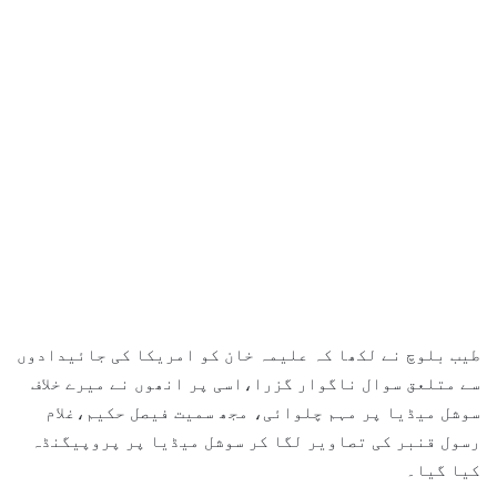
طیب بلوچ نے لکھا کہ علیمہ خان کو امریکا کی جائیدادوں
سے متلعق سوال ناگوار گزرا،اسی پر انھوں نے میرے خلاف
سوشل میڈیا پر مہم چلوائی، مجھ سمیت فیصل حکیم،غلام
رسول قنبر کی تصاویر لگا کر سوشل میڈیا پر پروپیگنڈہ
کیا گیا۔