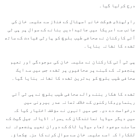
درج کرلیا گیا۔
راولپنڈی شوکت خانم اسپتال کے فنڈز سے علیمہ خان کی
جانب سے امریکا میں جائیدادیں بنانے کے سوال پر پی ٹی
آئی کارکنان نے صحافی طیب بلوچ کو پارٹی قیادت کے ساتھ
تشدد کا نشانہ بنایا۔
پی ٹی آئی کارکنان نے علیمہ خان کی موجودگی اور نعیم
پنجھوتہ کے کہنے پر صحافیوں پر تشدد جس میں سے ایک
صحافی طیب بلوچ کو بدترین تشدد کا نشانہ بنایا گیا۔
تشدد کا شکار بننے والے صحافی طیب بلوچ نے پی ٹی آئی
رہنماوں،کارکنوں کے خلاف تھانہ صدر بیرونی میں
درخواست دے دی۔ جس میں انہوں نے مؤقف اختیار کیا کہ
میں دیگر میڈیا نمائندگان کے ہمراہ اڈیالہ جیل گیٹ کے
سامنے موجود تھا، میڈیا ٹاک کے دوران نعیم پنجھوتہ نے
للکارا کہ اسے علیمہ خان سے سوال کرنے کا مزہ چکھاؤ۔