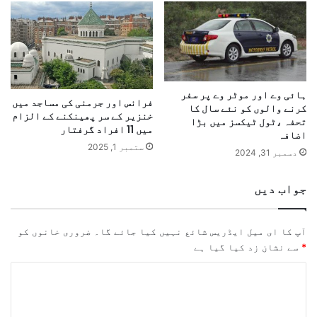
ہائی وے اور موٹر وے پر سفر
فرانس اور جرمنی کی مساجد میں
کرنے والوں کو نئے سال کا
خنزیر کے سر پھینکنے کے الزام
تحفہ ،ٹول ٹیکسز میں بڑا
میں 11 افراد گرفتار
اضافہ
ستمبر 1, 2025
دسمبر 31, 2024
جواب دیں
آپ کا ای میل ایڈریس شائع نہیں کیا جائے گا۔
ضروری خانوں کو
*
سے نشان زد کیا گیا ہے
ت
ب
ص