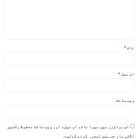
ر
ہ
*
نام
*
ای میل
*
ویب‌ سائٹ
اس براؤزر میں میرا نام، ای میل، اور ویب سائٹ محفوظ رکھیں
اگلی بار جب میں تبصرہ کرنے کےلیے۔