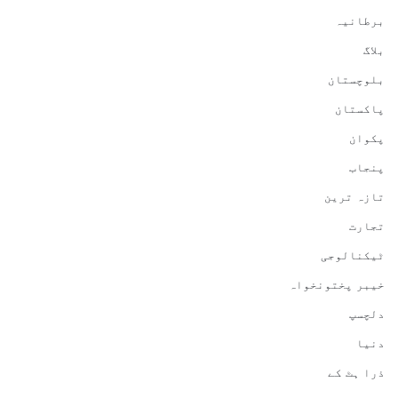
برطانیہ
بلاگ
بلوچستان
پاکستان
پکوان
پنجاب
تازہ ترین
تجارت
ٹیکنالوجی
خیبر پختونخواہ
دلچسپ
دنیا
ذرا ہٹ کے