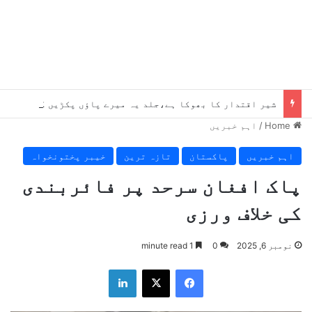
شیر اقتدار کا بھوکا ہے،جلد یہ میرے پاؤں پکڑیں گے ، بلاول
Home
/
اہم خبریں
اہم خبریں
پاکستان
تازہ ترین
خیبر پختونخواہ
پاک افغان سرحد پر فائربندی
کی خلاف ورزی
نومبر 6, 2025
0
1 minute read
LinkedIn
X
Facebook