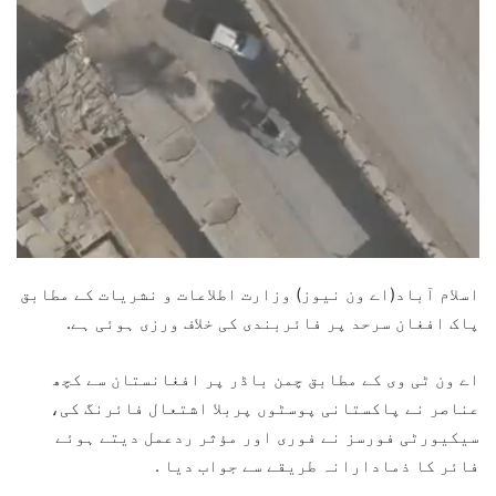
اسلام آباد(اے ون نیوز) وزارت اطلاعات و نشریات کے مطابق
پاک افغان سرحد پر فائربندی کی خلاف ورزی ہوئی ہے.
اے ون ٹی وی کے مطابق چمن باڈر پر افغانستان سے کچھ
عناصر نے پاکستانی پوسٹوں پربلا اشتعال فائرنگ کی،
سیکیورٹی فورسز نے فوری اور مؤثر ردعمل دیتے ہوئے
فائر کا ذمادارانہ طریقے سے جواب دیا .