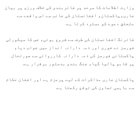
وزارت اطلاعات کا سرحد پر فائربندی کی خلاف ورزی پر بیان
جاری،پاکستان، افغانستان کی جانب سے اس واقعے سے
متعلق دعوے کو مسترد کرتا ہے.
فائرنگ افغانستان کی طرف سے شروع ہوئی، جس کا سیکورٹی
فورسز نے فوری اور ذمہ دارانہ انداز میں جواب دیا،
پاکستانی فورسز کی ذمہ دارانہ کارروائی سے صورتحال
پر قابو پالیا گیا، جنگ بندی بدستور برقرار ہے.
پاکستان جاری مذاکرات کے لیے پرعزم ہے اور افغان حکام
سے باہمی تعاون کی توقع رکھتا ہے.