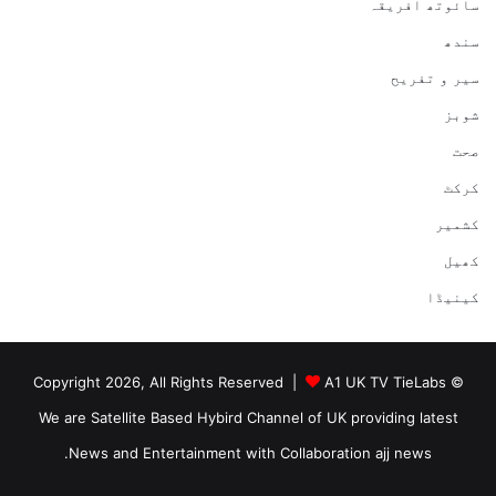
سائوتھ افریقہ
سندھ
سیر و تفریح
شوبز
صحت
کرکٹ
کشمیر
کھیل
کینیڈا
A1 UK TV TieLabs
© Copyright 2026, All Rights Reserved |
We are Satellite Based Hybird Channel of UK providing latest
News and Entertainment with Collaboration ajj news.