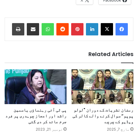
Print
Share via Email
WhatsApp
Reddit
Pinterest
LinkedIn
Related Articles
رمضان نشریات کے دوران "لولو
پی ٹی آئی رہنماؤں یاسمین
پوپو” سوال کرنے والے کالر کی
راشد اور اعجاز چوہدری پر فرد
ویڈیو کے چرچے
جرم عائد کر دی گئی
مارچ 7, 2025
نومبر 21, 2023