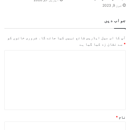
جون 9, 2023
جواب دیں
آپ کا ای میل ایڈریس شائع نہیں کیا جائے گا۔
ضروری خانوں کو
*
سے نشان زد کیا گیا ہے
ت
ب
ص
ر
ہ
*
نام
*