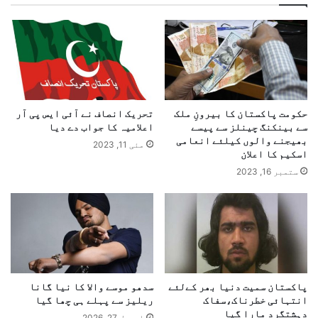
حکومت پاکستان کا بیرونِ ملک
تحریک انصاف نے آئی ایس پی آر
سے بینکنگ چینلز سے پیسے
اعلامیہ کا جواب دے دیا
بھیجنے والوں کیلئے انعامی
مئی 11, 2023
اسکیم کا اعلان
ستمبر 16, 2023
پاکستان سمیت دنیا بھر کےلئے
سدھو موسے والا کا نیا گانا
انتہائی خطرناک،سفاک
ریلیز سے پہلے ہی چھا گیا
دہشتگرد مارا گیا
اپریل 27, 2026