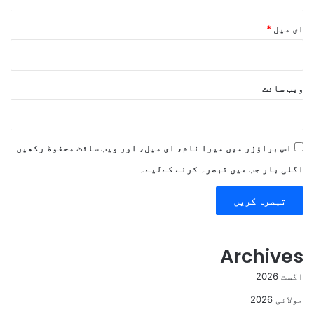
ای میل
*
ویب‌ سائٹ
اس براؤزر میں میرا نام، ای میل، اور ویب سائٹ محفوظ رکھیں
اگلی بار جب میں تبصرہ کرنے کےلیے۔
Archives
اگست 2026
جولائی 2026