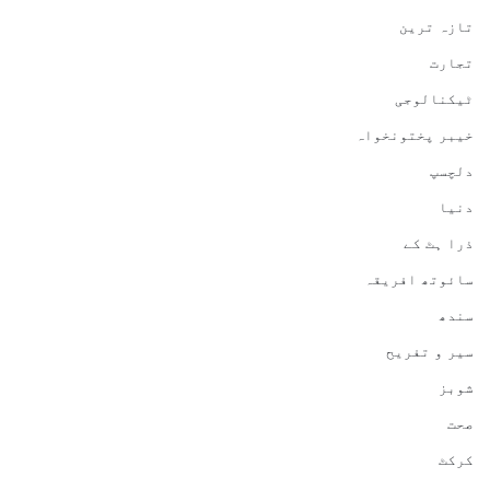
تازہ ترین
تجارت
ٹیکنالوجی
خیبر پختونخواہ
دلچسپ
دنیا
ذرا ہٹ کے
سائوتھ افریقہ
سندھ
سیر و تفریح
شوبز
صحت
کرکٹ