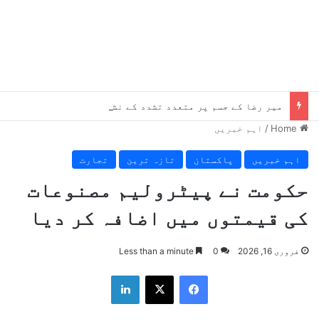
میر رضا کے جسم پر متعدد تشدد کے نشانات پائے گئے، چوٹیں موت سے پہلے کی ہیں، میڈیکل رپورٹ میں انکشاف
Home
/
اہم خبریں
اہم خبریں
پاکستان
تازہ ترین
تجارت
حکومت نے پیٹرولیم مصنوعات
کی قیمتوں میں اضافہ کر دیا
فروری 16, 2026
0
Less than a minute
LinkedIn
X
Facebook