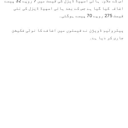
اس کے علاوہ ہائی اسپیڈ ڈیزل کی قیمت میں 7 روپے 32 پیسے
اضافہ کیا گیا ہے جس کے بعد ہائی اسپیڈ ڈیزل کی نئی
قیمت 275 روپے 70 پیسے ہوگئی۔
پیٹرولیم ڈویژن نے قیمتوں میں اضافے کا نوٹی فکیشن
جاری کر دیا ہے۔