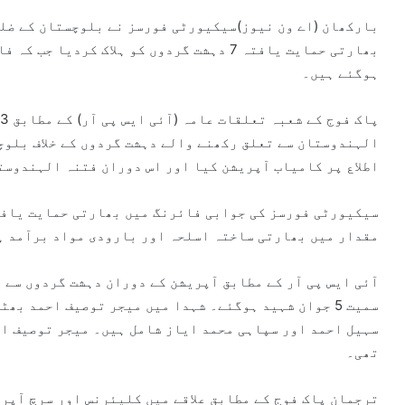
بارکھان (اے ون نیوز)سیکیورٹی فورسز نے بلوچستان کے ضلع
ہوگئے ہیں۔
الہندوستان سے تعلق رکھنے والے دہشت گردوں کے خلاف بلوچ
اطلاع پر کامیاب آپریشن کیا اور اس دوران فتنہ الہندوست
مقدار میں بھارتی ساختہ اسلحہ اور بارودی مواد برآمد ہ
آئی ایس پی آر کے مطابق آپریشن کے دوران دہشت گردوں سے 
سمیت 5 جوان شہید ہوگئے۔ شہدا میں میجر توصیف احمد 
تھی۔
ترجمان پاک فوج کے مطابق علاقے میں کلیئرنس اور سرچ آپر