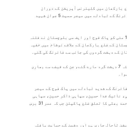
 بارکھان میں کلیئرنس آپریشن کے دوران
بھارتی حمایت یافتہ 7 دہشت گردوں کو ہلاک کردیا جب کہ فائرنگ کے تبادلے میں میجر سمیت 5 جوان شہید
پاک فوج کے شعبہ تعلقات عامہ (آئی ایس پی آر) کے مطابق 13 مئی کو پاک فوج اور ایف سی بلوچستان نے فتنہ
ستان کے ضلع بارکھان کے علاقے نوشام میں خفیہ
ان کے دہشت گردوں کی جانب سے فائرنگ کی گئی۔
سیکیورٹی فورسز کی جوابی فائرنگ میں بھارتی حمایت یافتہ 7 دہشت گرد مارے گئے، جن کے قبضے سے بھاری
وا۔
فائرنگ کے شدید تبادلے میں پاک فوج کے میجر
بھٹی، نائیک فدا حسین، سپاہی ذاکر حسین، سپاہی
سہیل احمد اور سپاہی محمد ایاز شامل ہیں۔ میجر توصیف احمد بھٹی کا تعلق ضلع پاکپتن جب کہ عمر 31 برس
یشن تاحال جاری ہے اور دشمن کے حمایت یافتہ