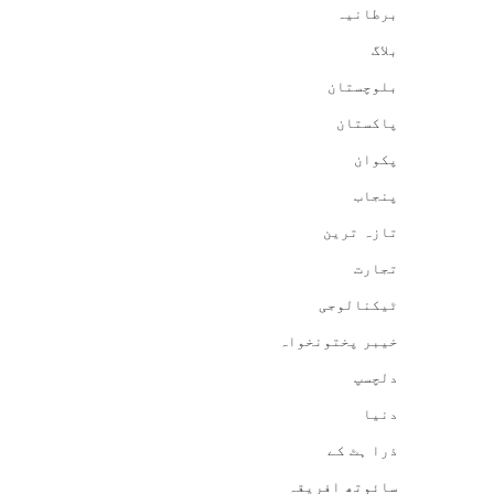
برطانیہ
بلاگ
بلوچستان
پاکستان
پکوان
پنجاب
تازہ ترین
تجارت
ٹیکنالوجی
خیبر پختونخواہ
دلچسپ
دنیا
ذرا ہٹ کے
سائوتھ افریقہ