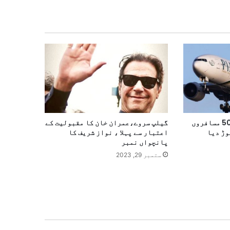
پی آئی اے کی پرواز نے 50 مسافروں
گیلپ سروے،عمران خان کا مقبولیت کے
وڑ دیا
اعتبار سے پہلا ، نواز شریف کا
پانچواں نمبر
ستمبر 29, 2023