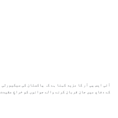
آئی ایس پی آر کا مزید کہنا ہے کہ پاکستان کی سیکیورٹی ف
کے دفاع میں جان قربان کرنے والے جوانوں کو خراجِ عقیدت 