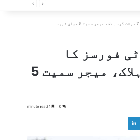
د
ی فورسز کا
آپریشن، 7 دہشت گرد ہلاک، میجر سمیت 5
1 minute read
0
LinkedIn