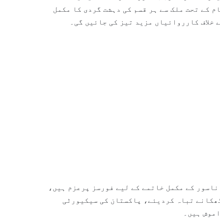
م کے تحت ملک سے ہر قسم کی دہشت گردی کا مکمل
 خلاف کارروائیاں مزید تیز کی جائیں گی۔
ناسور کے مکمل خاتمے کے لیے فورسز پرعزم ہیں،
ٹھکانے تباہ کردیئے، پاکستان کی سیکیورٹی
اموش ہیں۔