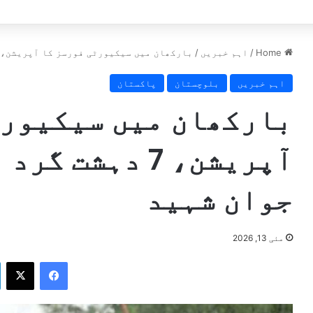
ٹ سامنے آگئی
Home
/
اہم خبریں
/
بارکھان میں سیکیورٹی فورسز کا آپریشن، 7 دہشت گرد ہلاک، میجر سمیت 5 جوان شہی
اہم خبریں
بلوچستان
پاکستان
بارکھان میں سیکیورٹ
جوان شہید
مئی 13, 2026
X
Facebook