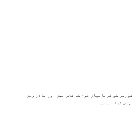
ورسز کی قربانیاں قوم کا فخر ہیں اور مادرِ وطن
پیش کرتے ہیں۔