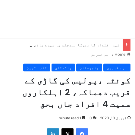
شیر اقتدار کا بھوکا ہے،جلد یہ میرے پاؤں پکڑیں گے ، بلاول
Home
/
اہم خبریں
اہم خبریں
بلوچستان
پاکستان
تازہ ترین
کوئٹہ ،پولیس کی گاڑی کے
قریب دھماکہ، 2 اہلکاروں
سمیت 4 افراد جاں بحق
اپریل 10, 2023
0
1 minute read
LinkedIn
X
Facebook