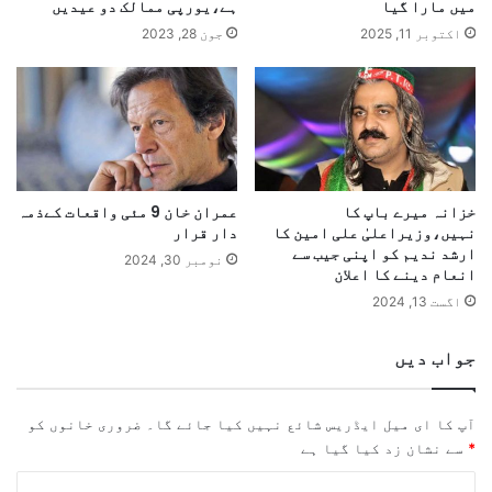
میں مارا گیا
ہے،یورپی ممالک دو عیدیں
اکتوبر 11, 2025
جون 28, 2023
خزانہ میرے باپ کا
عمران خان 9 مئی واقعات کےذمہ
نہیں،وزیراعلیٰ علی امین کا
دار قرار
ارشد ندیم کو اپنی جیب سے
نومبر 30, 2024
انعام دینے کا اعلان
اگست 13, 2024
جواب دیں
آپ کا ای میل ایڈریس شائع نہیں کیا جائے گا۔
ضروری خانوں کو
*
سے نشان زد کیا گیا ہے
ت