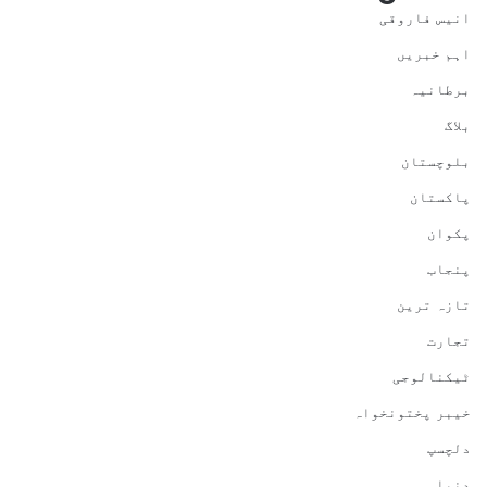
انیس فاروقی
اہم خبریں
برطانیہ
بلاگ
بلوچستان
پاکستان
پکوان
پنجاب
تازہ ترین
تجارت
ٹیکنالوجی
خیبر پختونخواہ
دلچسپ
دنیا