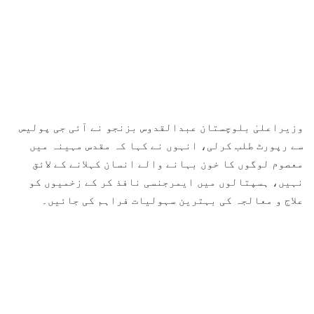
وزیراعلیٰ بلوچستان عبدالقدوس بزنجو نے آئی جی پولیس
سے رپورٹ طلب کرلی، انہوں نے کہا کہ مقدس مہینہ میں
معصوم لوگوں کا خون بہانے والے انسان کہلانے کے لائق
نہیں، ہسپتالوں میں ایمرجنسی نافذ کر کے زخمیوں کو
علاج و معالجہ کی بہترین سہولیات فراہم کی جائیں۔