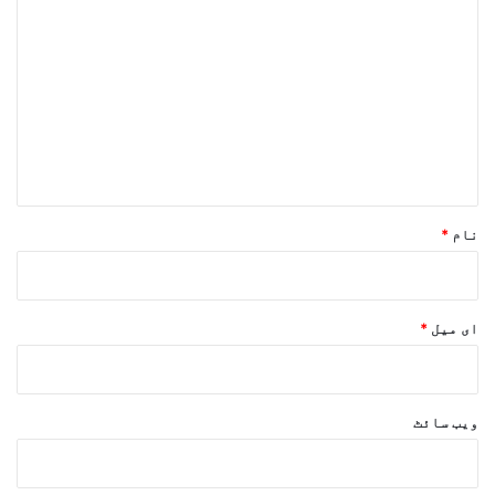
ب
ص
ر
ہ
*
نام
*
ای میل
*
ویب‌ سائٹ