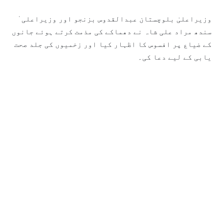
وزیراعلیٰ بلوچستان عبدالقدوس بزنجو اور وزیراعلی ٰ
سندھ مراد علی شاہ نے دھماکے کی مذمت کرتے ہوئے جانوں
کے ضیاع پر افسوس کا اظہار کیا اور زخمیوں کی جلد صحت
یابی کے لیے دعا کی۔