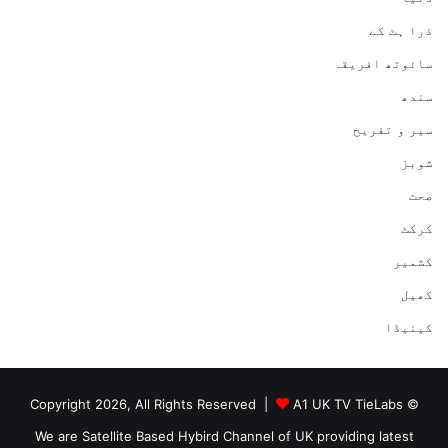
ذرا ہٹ کے
سائوتھ افریقہ
سندھ
سیر و تفریح
شوبز
صحت
کرکٹ
کشمیر
کھیل
کینیڈا
A1 UK TV TieLabs
© Copyright 2026, All Rights Reserved |
We are Satellite Based Hybird Channel of UK providing latest