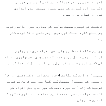
افراد زخمی ہوئے، دھماکے میں کئی گاڑیوں، قریبی
دکانوں اور گھروں کو بھی نقصان پہنچا ہے، امدادی
کارروائیاں جاری ہیں۔
تحقیقاتی ٹیموں سمیت پولیس کی بھاری نفری جائے وقوعہ
پر پہنچ گئی، ہسپتالوں میں ایمرجنسی نافذ کردی گئی
ہے۔
پولیس حکام کے مطابق جاں بحق افراد میں دو پولیس
اہلکار بھی شامل ہیں، دھماکے میں جاں بحق چاروں افراد
کی لاشیں اور زخمیوں کو سول ہسپتال منتقل کر دیا گیا۔
ہسپتال ذرائع کے مطابق 4 جاں بحق افراد کی لاشیں اور 15
زخمیوں کو ہسپتال منتقل کیا گیا ہے، متاثرین کو شدید
نوعیت کے زخم آئے ہیں، دھماکے میں جاں بحق افراد کی
شناخت میثم عباسی ،محمد شعیب ،حکمت اللہ اور کلثوم کے
ناموں سے ہوئی۔