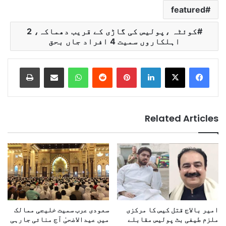
featured
کوئٹہ ،پولیس کی گاڑی کے قریب دھماکہ، 2
اہلکاروں سمیت 4 افراد جاں بحق
Print
Share via Email
WhatsApp
Reddit
Pinterest
LinkedIn
Related Articles
امیر بالاج قتل کیس کا مرکزی
سعودی عرب سمیت خلیجی ممالک
ملزم طیفی بٹ پولیس مقابلے
میں عیدالاضحیٰ آج منائی جارہی