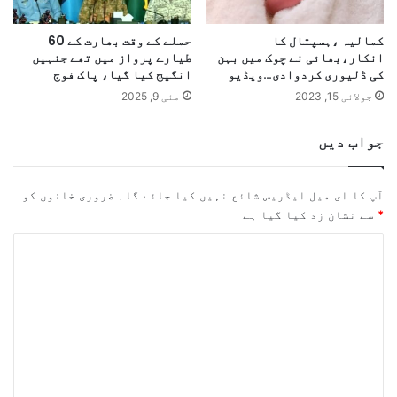
کمالیہ ،ہسپتال کا
حملے کے وقت بھارت کے 60
انکار،بھائی نے چوک میں بہن
طیارے پرواز میں تھے جنہیں
کی ڈلیوری کردوادی…ویڈیو
انگیج کیا گیا، پاک فوج
جولائی 15, 2023
مئی 9, 2025
جواب دیں
آپ کا ای میل ایڈریس شائع نہیں کیا جائے گا۔
ضروری خانوں کو
*
سے نشان زد کیا گیا ہے
ت
ب
ص
ر
ہ
*