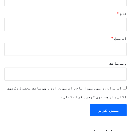
نام
*
ای میل
*
ویب‌ سائٹ
اس براؤزر میں میرا نام، ای میل، اور ویب سائٹ محفوظ رکھیں
اگلی بار جب میں تبصرہ کرنے کےلیے۔