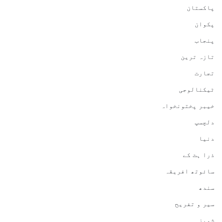
پاکستان
پکوان
پنجاب
تازہ ترین
تجارت
ٹیکنالوجی
خیبر پختونخواہ
دلچسپ
دنیا
ذرا ہٹ کے
سائوتھ افریقہ
سندھ
سیر و تفریح
شوبز