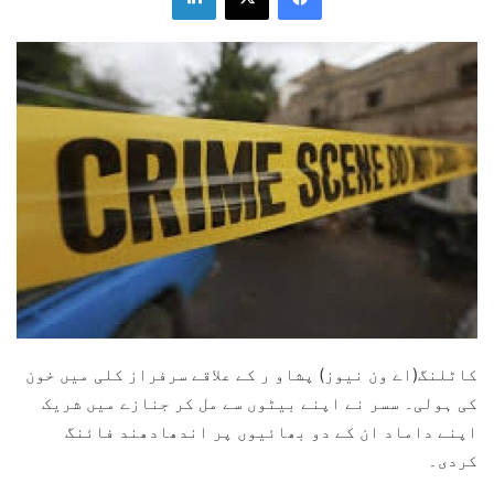
کاٹلنگ(اے ون نیوز) پشاو ر کے علاقے سرفراز کلی میں خون
کی ہولی۔ سسر نے اپنے بیٹوں سے مل کر جنازے میں شریک
اپنے داماد ان کے دو بھائیوں پر اندھادھند فائنگ
کردی۔