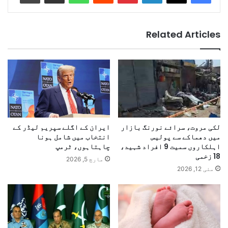
Related Articles
لکی مروت، سرائے نورنگ بازار
ایران کے اگلے سپریم لیڈر کے
میں دھماکے سے پولیس
انتخاب میں شامل ہونا
اہلکاروں سمیت 9 افراد شہید،
چاہتاہوں، ٹرمپ
18 زخمی
مارچ 5, 2026
مئی 12, 2026