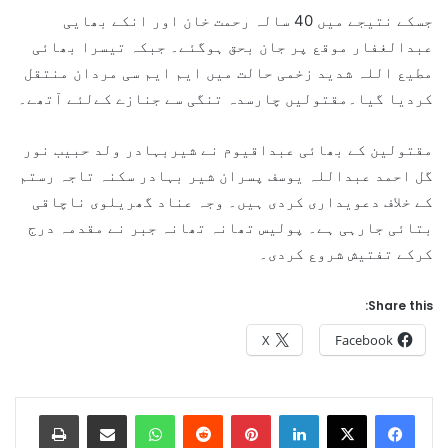
جسکے نتیجے میں 40 سالہ رحمت خان اور انکے بھایی
عبدالغفار موقع پر جان بحق ہوگئے۔ جبکہ تیسرا بھائی
مطیع اللہ شدید زخمی حالت میں ایم ایم سی مردان منتقل
کردیا گیا۔مقتولیں چارسدہ تنگی سے جنازے کےلئے آتھے۔
مقتولین کے بھائی عبداقیوم نے شیربہادر ولد حبیب نور
گل احمد عبداللہ یوسف پسران شیر بہادر سکنہ تاجہ رستم
کے خلاف دعویداری کردی ہیں۔ وجہ عناد گھریلوی ناچاقی
بتائی جارہی ہے۔ پولیس تھانہ تھانہ جبر نے مقدمہ درج
کرکے تفتیش شروع کردی۔
Share this:
X
Facebook
Print
Share via Email
WhatsApp
Reddit
Pinterest
LinkedIn