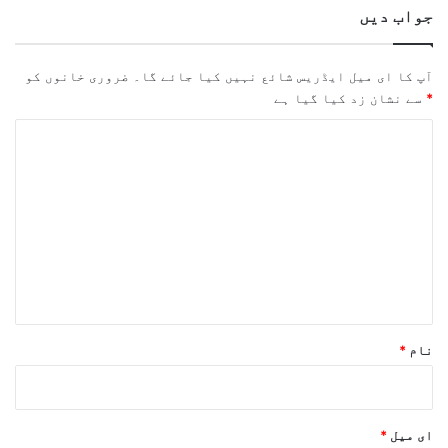
جواب دیں
آپ کا ای میل ایڈریس شائع نہیں کیا جائے گا۔
ضروری خانوں کو
*
سے نشان زد کیا گیا ہے
ت
ب
ص
ر
ہ
*
نام
*
ای میل
*