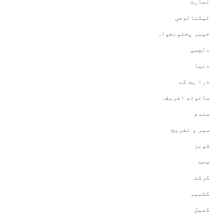
تجارت
ٹیکنالوجی
خیبر پختونخواہ
دلچسپ
دنیا
ذرا ہٹ کے
سائوتھ افریقہ
سندھ
سیر و تفریح
شوبز
صحت
کرکٹ
کشمیر
کھیل