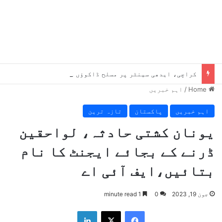
کراچی، ایدھی سینٹر پر مسلح ڈاکوؤں کا دھاوا، 65 لاکھ روپے لوٹ کر فرار
Home
/
اہم خبریں
اہم خبریں
پاکستان
تازہ ترین
یونان کشتی حادثہ، لواحقین
ڈرنے کے بجائے ایجنٹ کا نام
بتائیں،ایف آئی اے
جون 19, 2023
0
1 minute read
LinkedIn
X
Facebook