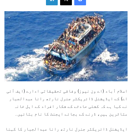
اسلام آباد (اے ون نیوز) وفاقی تحقیقاتی ادارے (ایف آئی
اے) کے ایڈیشنل ڈائریکٹر جنرل نارتھ رانا عبدالجبار
نے کہا ہے کہ کشتی حادثے کے شکار افراد کے اہل خانہ
متاثرین ہیں، ڈرنے کے بجائے ایجنٹ کا نام بتائیں۔
ایڈیشنل ڈائریکٹر جنرل نارتھ رانا عبدالجبار کا کہنا