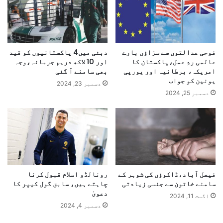
فوجی عدالتوں سے سزاؤں بارے
دبئی میں4 پاکستانیوں کو قید
عالمی ردِ عمل،پاکستان کا
اور 10 لاکھ درہم جرمانہ،وجہ
امریکہ، برطانیہ اور یورپی
بھی سامنے آ گئی
یونین کو جواب
دسمبر 23, 2024
دسمبر 25, 2024
فیصل آباد،ڈاکوﺅں کی شوہر کے
رونالڈو اسلام قبول کرنا
سامنے خاتون سے جنسی زیادتی
چاہتے ہیں، سابق گول کیپر کا
دعویٰ
اگست 11, 2024
دسمبر 4, 2024