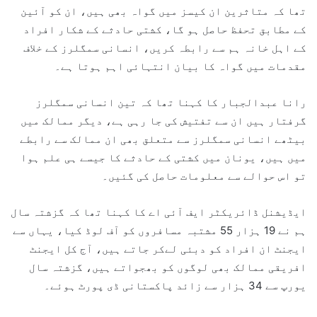
تھا کہ متاثرین ان کیسز میں گواہ بھی ہیں، ان کو آئین
کے مطابق تحفظ حاصل ہو گا، کشتی حادثے کے شکار افراد
کے اہل خانہ ہم سے رابطہ کریں، انسانی سمگلرز کے خلاف
مقدمات میں گواہ کا بیان انتہائی اہم ہوتا ہے۔
رانا عبدالجبار کا کہنا تھا کہ تین انسانی سمگلرز
گرفتار ہیں ان سے تفتیش کی جا رہی ہے، دیگر ممالک میں
بیٹھے انسانی سمگلرز سے متعلق بھی ان ممالک سے رابطے
میں ہیں، یونان میں کشتی کے حادثے کا جیسے ہی علم ہوا
تو اس حوالے سے معلومات حاصل کی گئیں۔
ایڈیشنل ڈائریکٹر ایف آئی اے کا کہنا تھا کہ گزشتہ سال
ہم نے 19 ہزار 55 مشتبہ مسافروں کو آف لوڈ کیا، یہاں سے
ایجنٹ ان افراد کو دبئی لےکر جاتے ہیں، آج کل ایجنٹ
افریقی ممالک بھی لوگوں کو بھجواتے ہیں، گزشتہ سال
یورپ سے 34 ہزار سے زائد پاکستانی ڈی پورٹ ہوئے۔