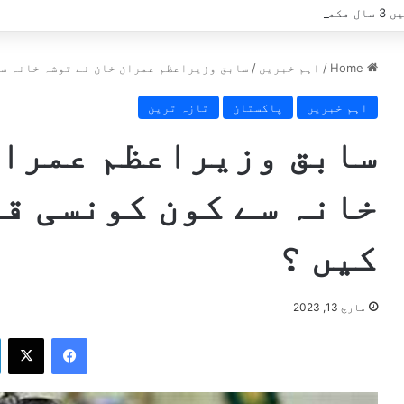
ٹ سامنے آگئی
Home
/
اہم خبریں
/
سابق وزیراعظم عمران خان نے توشہ خانہ سے
اہم خبریں
پاکستان
تازہ ترین
سابق وزیراعظم عمران
خانہ سے کون کونسی ق
کیں ؟
مارچ 13, 2023
X
Facebook