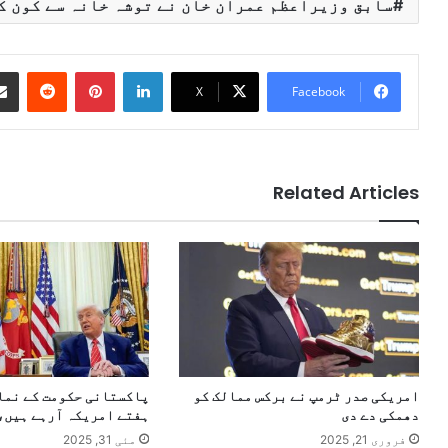
سابق وزیراعظم عمران خان نے توشہ خانہ سے کون ک
Reddit
Pinterest
LinkedIn
X
Facebook
Related Articles
امریکی صدر ٹرمپ نے برکس ممالک کو
پاکستانی حکومت کے نما
دھمکی دے دی
ہفتے امریکہ آرہے ہیں
فروری 21, 2025
مئی 31, 2025