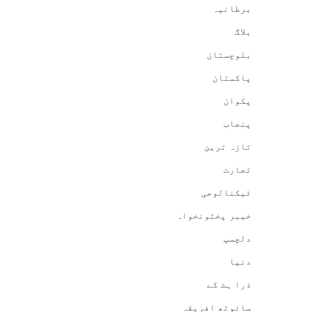
برطانیہ
بلاگ
بلوچستان
پاکستان
پکوان
پنجاب
تازہ ترین
تجارت
ٹیکنالوجی
خیبر پختونخواہ
دلچسپ
دنیا
ذرا ہٹ کے
سائوتھ افریقہ