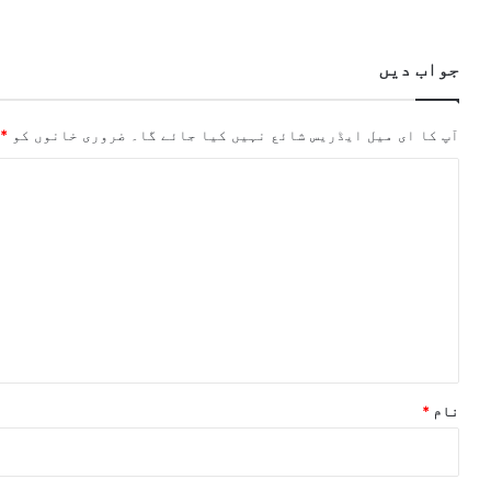
جواب دیں
آپ کا ای میل ایڈریس شائع نہیں کیا جائے گا۔
ضروری خانوں کو
*
ت
ب
ص
ر
ہ
*
نام
*