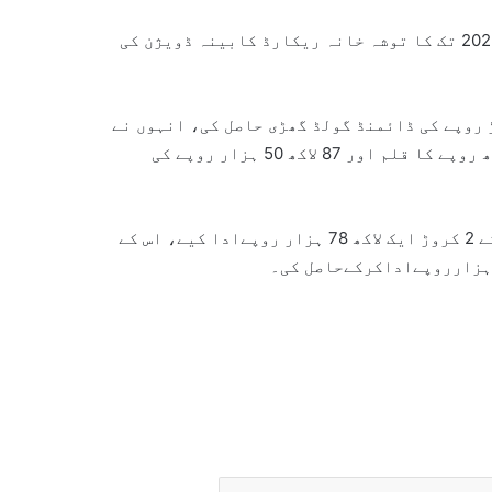
اسلام آباد(اے ون نیوز)وفاقی حکومت کی جانب سے 2002 سے 2023 تک کا توشہ خانہ ریکارڈ کابینہ ڈویژن کی
مطابق عمران خان نےتوشہ خانہ سے ساڑھے 8 کروڑ روپے کی ڈائمنڈ گولڈ گھڑی حاصل کی، انہوں نے
56 لاکھ 70 ہزار روپے کے کف لنکس کا جوڑا حاصل کیا، 15 لاکھ روپے کا قلم اور 87 لاکھ 50 ہزار روپے کی
دستاویز میں بتایا گیا ہے کہ عمران خان نے چاروں اشیا کے 2 کروڑ ایک لاکھ 78 ہزار روپےادا کیے، اس کے