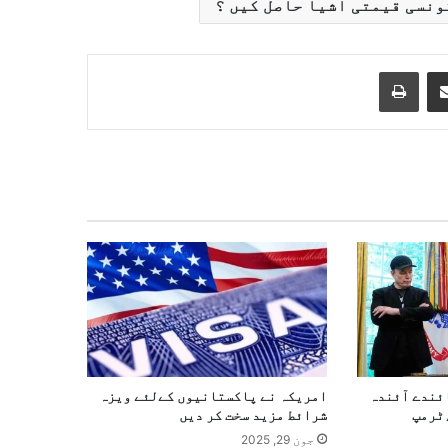
ونسی قیمتی اشیا حاصل کیں ؟
Print
Share via Email
ئندے آئندہ
امریکہ نے پاکستانیوں کےلئے ویزہ
،ٹرمپ
شرائط مزید سخت کر دیں
جون 29, 2025