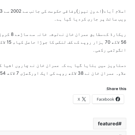
ویب سائٹ پر جاری کردیا گیا ہے۔
ریکارڈ کے
انگوٹھی رکھی۔
علاوہ عمران خان نے 38 لاکھ روپے کی ایک اورگھڑی 7 لاکھ 54ہزارروپےاداکرکےحاصل کی۔
Share this:
X
Facebook
featured