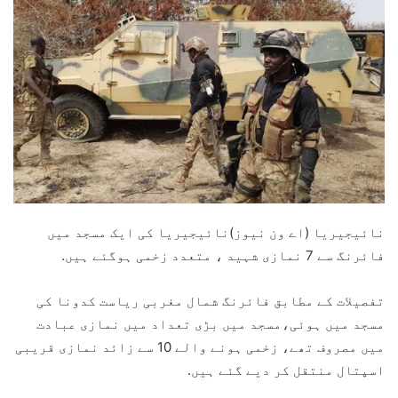
نائیجیریا (اے ون نیوز)نائیجیریا کی ایک مسجد میں
فائرنگ سے 7 نمازی شہید ، متعدد زخمی ہوگئے ہیں.
تفصیلات کے مطابق فائرنگ شمال مغربی ریاست کدونا کی
مسجد میں ہوئی،مسجد میں بڑی تعداد میں نمازی عبادت
میں مصروف تھے، زخمی ہونے والے 10 سے زائد نمازی قریبی
اسپتال منتقل کر دیے گئے ہیں.