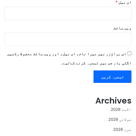
ای میل
*
ویب‌ سائٹ
اس براؤزر میں میرا نام، ای میل، اور ویب سائٹ محفوظ رکھیں
اگلی بار جب میں تبصرہ کرنے کےلیے۔
Archives
اگست 2026
جولائی 2026
جون 2026