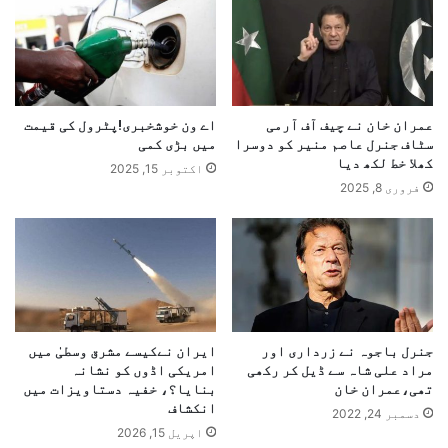
عمران خان نے چیف آف آرمی
اے ون خوشخبری!پٹرول کی قیمت
سٹاف جنرل عاصم منیر کو دوسرا
میں بڑی کمی
کھلا خط لکھ دیا
اکتوبر 15, 2025
فروری 8, 2025
جنرل باجوہ نے زرداری اور
ایران نےکیسے مشرق وسطیٰ میں
مراد علی شاہ سے ڈیل کر رکھی
امریکی اڈوں کو نشانہ
تھی،عمران خان
بنایا؟، خفیہ دستاویزات میں
انکشاف
دسمبر 24, 2022
اپریل 15, 2026