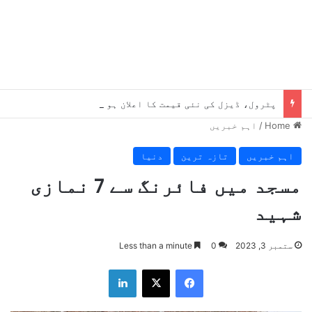
پٹرول، ڈیزل کی نئی قیمت کا اعلان ہو گیا
Home
/
اہم خبریں
اہم خبریں
تازہ ترین
دنیا
مسجد میں فائرنگ سے 7 نمازی
شہید
ستمبر 3, 2023
0
Less than a minute
LinkedIn
X
Facebook