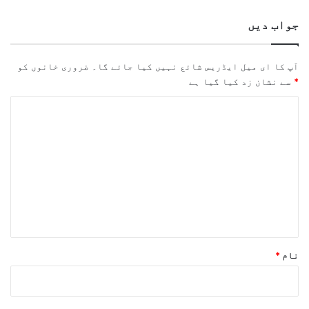
جواب دیں
آپ کا ای میل ایڈریس شائع نہیں کیا جائے گا۔
ضروری خانوں کو
*
سے نشان زد کیا گیا ہے
ت
ب
ص
ر
ہ
*
نام
*