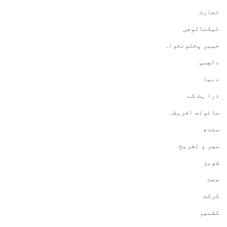
تجارت
ٹیکنالوجی
خیبر پختونخواہ
دلچسپ
دنیا
ذرا ہٹ کے
سائوتھ افریقہ
سندھ
سیر و تفریح
شوبز
صحت
کرکٹ
کشمیر