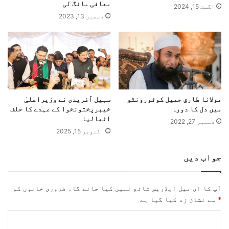
معافی مانگ لی
اگست 15, 2024
دسمبر 13, 2023
مولانا طارق جمیل کوٹورونٹو
سہیل آفریدی نے وزیراعلیٰ
میں دل کا دورہ
خیبرپختونخوا کے عہدے کا حلف
اٹھالیا
دسمبر 27, 2022
اکتوبر 15, 2025
جواب دیں
آپ کا ای میل ایڈریس شائع نہیں کیا جائے گا۔
ضروری خانوں کو
*
سے نشان زد کیا گیا ہے
ت