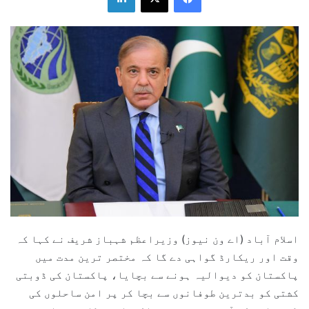
اسلام آباد (اے ون نیوز) وزیراعظم شہباز شریف نے کہا کہ
وقت اور ریکارڈ گواہی دے گا کہ مختصر ترین مدت میں
پاکستان کو دیوالیہ ہونے سے بچایا، پاکستان کی ڈوبتی
کشتی کو بدترین طوفانوں سے بچا کر پر امن ساحلوں کی