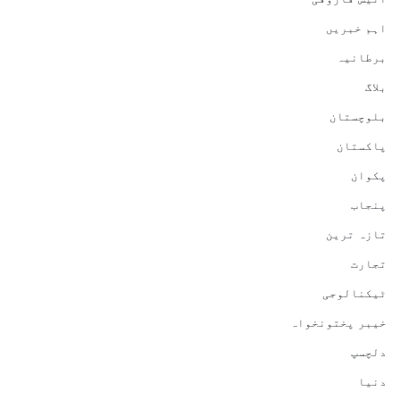
اہم خبریں
برطانیہ
بلاگ
بلوچستان
پاکستان
پکوان
پنجاب
تازہ ترین
تجارت
ٹیکنالوجی
خیبر پختونخواہ
دلچسپ
دنیا