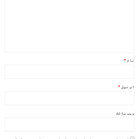
ب
ص
ر
ہ
*
نام
*
ای میل
*
ویب‌ سائٹ