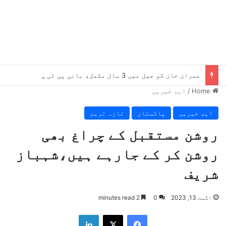
عمران خان کو جیل میں 3 سال مکمل، بانی پی ٹی آئی کو دستیاب سہولیات سے متعلق اہم رپورٹ سامنے آگئی
Home
/
اہم خبریں
اہم خبریں
پاکستان
تازہ ترین
روشن مستقبل کے چراغ بھی
روشن کر کے جارہے ہیں،شہباز
شریف
اگست 13, 2023
0
2 minutes read
LinkedIn
X
Facebook