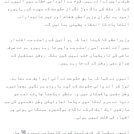
طرف واپس لے آئے ہیں۔قوم سے الوداعی خطاب میں انہوں نے
کہا کہ ملک کی باگ دوڑ نگران حکومت کے سپرد کررہاہوں،
امید ہے نگران وزیراعظم شفاف اور غیر جانبدارانہ
انتخابات کا انعقاد یقینی بنائیں گے۔
وزیراعظم کا کہنا تھا کہ ہم آئین کے راستے سے اقتدار
میں آئے تھے، اسی راستے سے واپس جا رہے ہیں، ہم نے صرف
ماضی کی تاریکیاں ختم نہیں کیں بلکہ روشن مستقبل کے
چراغ بھی روشن کر کے جارہے ہیں۔
انہوں نے کہا کہ سابق حکومت نے آئی ایم ایف سے معاہدہ
توڑ کر آنے والی حکومت کے لیے بارودی سرنگیں بچھائیں،
وطن دشمن پاکستان میں وہ منظر دیکھنا چاہتے تھے جو
دنیا نے سری لنکا میں دیکھا تھا،لیکن وطن دشمنوں کی سب
سازشیں ایک ایک کرکے ناکام ہوگئیں، مہنگائی ہوئی پر
اشیاء کی قلت نہیں ہوئی۔
انہوں نےکہا کہ قرض لینا کوئی کامیابی نہیں، 16 ماہ