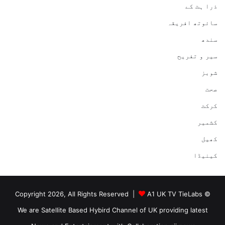
ذرا ہٹ کے
سائوتھ افریقہ
سندھ
سیر و تفریح
شوبز
صحت
کرکٹ
کشمیر
کھیل
کینیڈا
A1 UK TV TieLabs
© Copyright 2026, All Rights Reserved |
We are Satellite Based Hybird Channel of UK providing latest