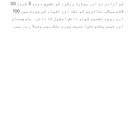
کو آزادی دی اور میڈیا ورکرز کو حقوق دیے، 3 کروڑ 30
لاکھ سیلاب متاثرین کو نقد اور اشیاء کی صورت میں 100
ارب روپے تقسیم کیے، دانش اسکول کا دائرہ بلوچستان
اور خیبرپختونخوا سمیت پورے ملک میں پھیلا رہے ہیں۔