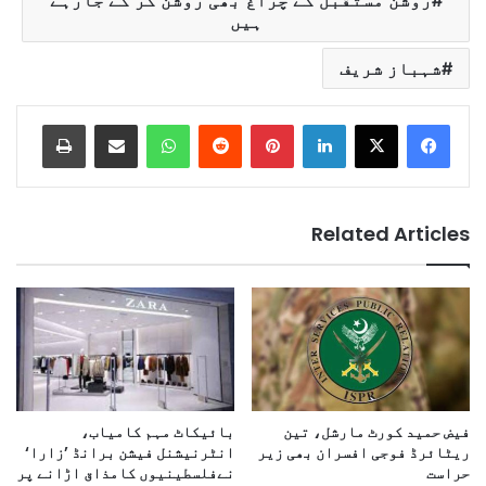
روشن مستقبل کے چراغ بھی روشن کر کے جارہے
ہیں
شہباز شریف
Print
Share via Email
WhatsApp
Reddit
Pinterest
LinkedIn
Related Articles
فیض حمید کورٹ مارشل، تین
بائیکاٹ مہم کامیاب،
ریٹائرڈ فوجی افسران بھی زیر
انٹرنیشنل فیشن برانڈ ’زارا‘
حراست
نےفلسطینیوں کامذاق اڑانے پر