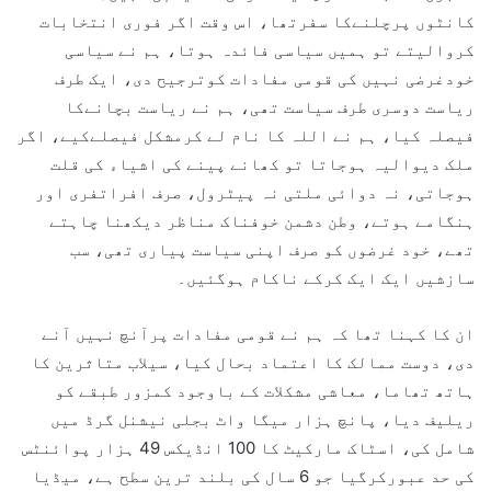
کانٹوں پرچلنےکا سفرتھا، اس وقت اگر فوری انتخابات
کروالیتے تو ہمیں سیاسی فائدہ ہوتا، ہم نے سیاسی
خودغرضی نہیں کی قومی مفادات کوترجیح دی، ایک طرف
ریاست دوسری طرف سیاست تھی، ہم نے ریاست بچانےکا
فیصلہ کیا، ہم نے اللہ کا نام لے کرمشکل فیصلےکیے، اگر
ملک دیوالیہ ہوجاتا تو کھانے پینے کی اشیاء کی قلت
ہوجاتی، نہ دوائی ملتی نہ پیٹرول، صرف افراتفری اور
ہنگامے ہوتے، وطن دشمن خوفناک مناظر دیکھنا چاہتے
تھے، خود غرضوں کو صرف اپنی سیاست پیاری تھی، سب
سازشیں ایک ایک کرکے ناکام ہوگئیں۔
ان کا کہنا تھا کہ ہم نے قومی مفادات پرآنچ نہیں آنے
دی، دوست ممالک کا اعتماد بحال کیا، سیلاب متاثرین کا
ہاتھ تھاما، معاشی مشکلات کے باوجود کمزور طبقے کو
ریلیف دیا، پانچ ہزار میگا واٹ بجلی نیشنل گرڈ میں
شامل کی، اسٹاک مارکیٹ کا 100 انڈیکس 49 ہزار پوائنٹس
کی حد عبورکرگیا جو 6 سال کی بلند ترین سطح ہے، میڈیا