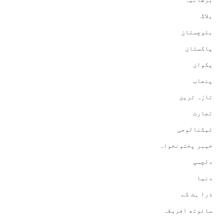
بلاگ
بلوچستان
پاکستان
پکوان
پنجاب
تازہ ترین
تجارت
ٹیکنالوجی
خیبر پختونخواہ
دلچسپ
دنیا
ذرا ہٹ کے
سائوتھ افریقہ