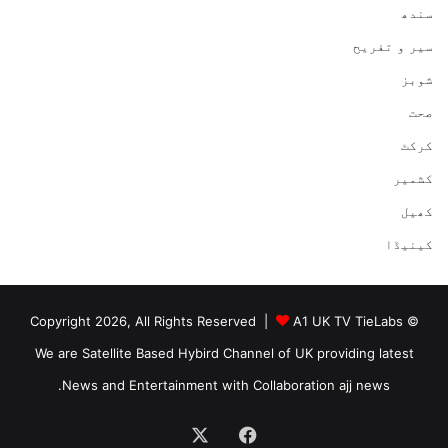
سندھ
سیر و تفریح
شوبز
صحت
کرکٹ
کشمیر
کھیل
کینیڈا
A1 UK TV TieLabs
© Copyright 2026, All Rights Reserved |
We are Satellite Based Hybird Channel of UK providing latest
News and Entertainment with Collaboration ajj news.
Facebook
X