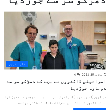
تازہ ترین
جولائی 15, 2023
0
اسرائیلی ڈاکٹروں نے بچے کے دھڑکو سر سے
دوبارہ جوڑدیا
تل ابیب(اے ون نیوز)اسرائیلی نیورو ٹراما سرجنز نے دعویٰ کیا
ہے کہ انہوں نے انتہائی خطرناک حادثے کے شکار ہونے…