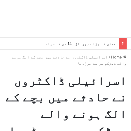
عمان کا بڑا سرپرائز، 14 دن کا سیاحتی ویزا بالکل مفت، کون اہل ہے؟
Home
/
اسرائیلی ڈاکٹروں نے حادثے میں بچے کے الگ ہونے
والے دھڑکو سر سے جوڑدیا
اسرائیلی ڈاکٹروں
نے حادثے میں بچے کے
الگ ہونے والے
دھڑکو سر سے جوڑدیا