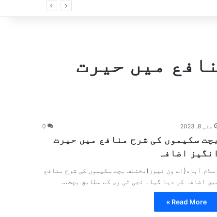
نافع میں حیرت
مئی 8, 2023
0
چت سکیموں کی شرح منافع میں حیرت
نگیز اضافہ
سلام آباد(اے ون نیوز)مختلف بچت سکیموں کی شرح منافع
یں اضافہ کر دیا گیا۔ نجی ٹی وی کے مطابق بچت…
Read More »