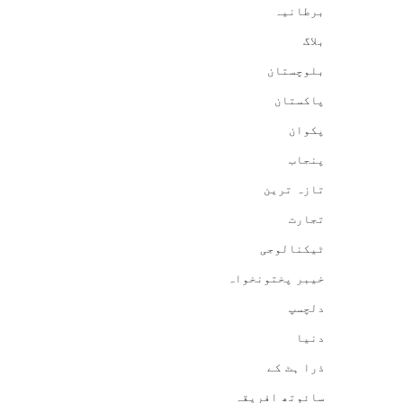
برطانیہ
بلاگ
بلوچستان
پاکستان
پکوان
پنجاب
تازہ ترین
تجارت
ٹیکنالوجی
خیبر پختونخواہ
دلچسپ
دنیا
ذرا ہٹ کے
سائوتھ افریقہ