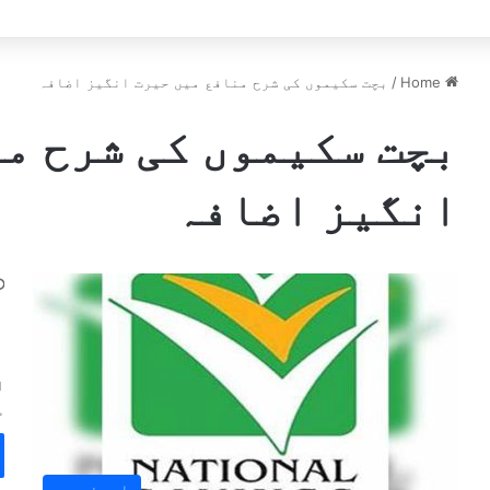
ے،جلد یہ میرے پاؤں پکڑیں گے ، بلاول
Home
/
بچت سکیموں کی شرح منافع میں حیرت انگیز اضافہ
بچت سکیموں کی شرح م
انگیز اضافہ
ب
ا
ا
م
اہم خبریں