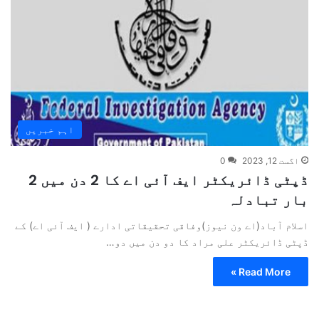
اہم خبریں
اگست 12, 2023
0
ڈپٹی ڈائریکٹر ایف آئی اے کا 2 دن میں 2
بار تبادلہ
اسلام آباد(اے ون نیوز)وفاقی تحقیقاتی ادارے ( ایف آئی اے) کے
ڈپٹی ڈائریکٹر علی مراد کا دو دن میں دو…
Read More »