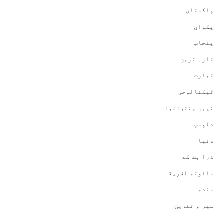
پاکستان
پکوان
پنجاب
تازہ ترین
تجارت
ٹیکنالوجی
خیبر پختونخواہ
دلچسپ
دنیا
ذرا ہٹ کے
سائوتھ افریقہ
سندھ
سیر و تفریح