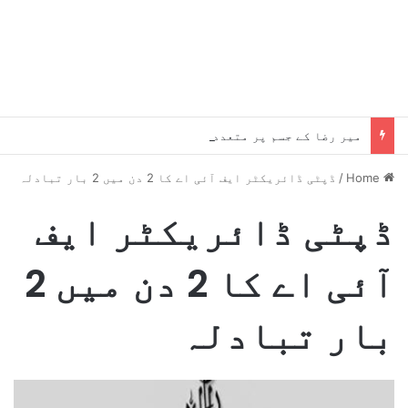
میر رضا کے جسم پر متعدد تشدد کے نشانات پائے گئے، چوٹیں موت سے پہلے کی ہیں، میڈیکل رپورٹ میں انکشاف
Home
/
ڈپٹی ڈائریکٹر ایف آئی اے کا 2 دن میں 2 بار تبادلہ
ڈپٹی ڈائریکٹر ایف
آئی اے کا 2 دن میں 2
بار تبادلہ