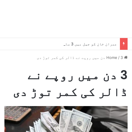
عمران خان کو جیل میں 3 سال مکمل، بانی پی ٹی آئی کو دستیاب سہولیات سے متعلق اہم رپورٹ سامنے آگئی
Home
3 دن میں روپے نے ڈالر کی کمر توڑ دی
/
3 دن میں روپے نے
ڈالر کی کمر توڑ دی