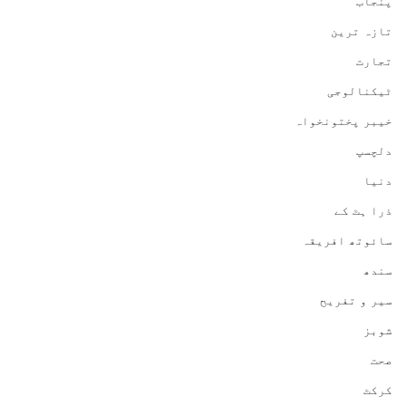
پنجاب
تازہ ترین
تجارت
ٹیکنالوجی
خیبر پختونخواہ
دلچسپ
دنیا
ذرا ہٹ کے
سائوتھ افریقہ
سندھ
سیر و تفریح
شوبز
صحت
کرکٹ