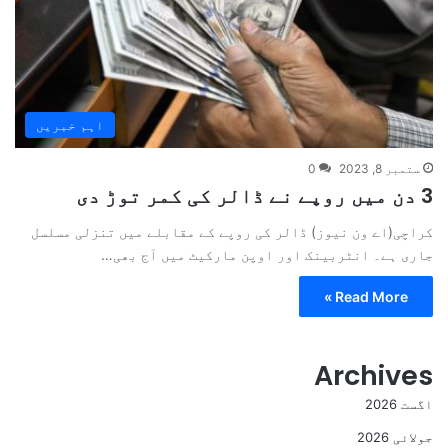
اہم خبریں
ستمبر 8, 2023
0
3 دن میں روپے نے ڈالر کی کمر توڑ دی
کراچی(اے ون نیوز) ڈالر کی روپے کے مقابلے میں تنزلی مسلسل
جاری ہے۔ انٹربینک اور اوپن مارکیٹ میں آج بھی…
Read More »
Archives
اگست 2026
جولائی 2026