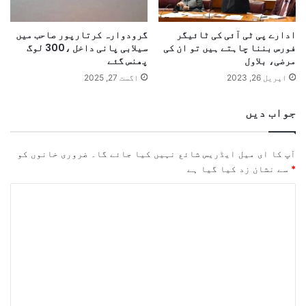
ادارے پی ٹی آئی کی ٹائیگر
گرودوارہ کرتارپور صاحب میں
فورس بننا چاہتے ہیں تو ان کی
سیلابی پانی داخل ،300 لوگ
مرضی، بلاول
پھنس گئے
اپریل 26, 2023
اگست 27, 2025
جواب دیں
آپ کا ای میل ایڈریس شائع نہیں کیا جائے گا۔
ضروری خانوں کو
*
سے نشان زد کیا گیا ہے
ت
ب
ص
ر
ہ
*