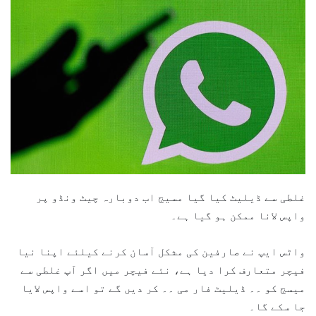
غلطی سے ڈیلیٹ کیا گیا مسیج اب دوبارہ چیٹ ونڈو پر
واپس لانا ممکن ہو گیا ہے۔
واٹس ایپ نے صارفین کی مشکل آسان کرنے کیلئے اپنا نیا
فیچر متعارف کرا دیا ہے، نئے فیچر میں اگر آپ غلطی سے
میسج کو ۔۔ ڈیلیٹ فار می ۔۔ کر دیں گے تو اسے واپس لایا
جا سکے گا۔