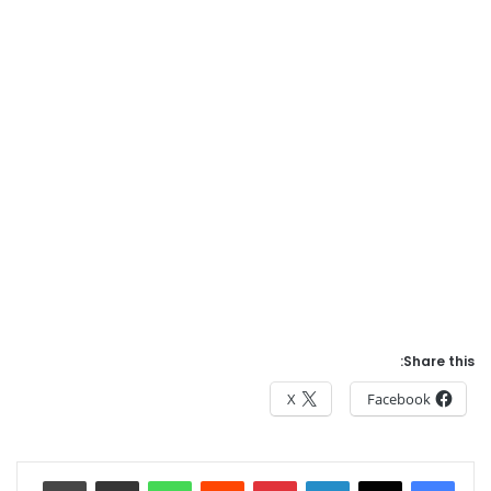
Share this:
X
Facebook
Print
Share via Email
WhatsApp
Reddit
Pinterest
LinkedIn