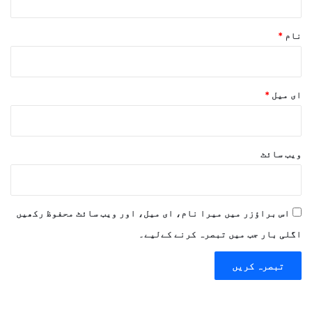
نام
*
ای میل
*
ویب‌ سائٹ
اس براؤزر میں میرا نام، ای میل، اور ویب سائٹ محفوظ رکھیں
اگلی بار جب میں تبصرہ کرنے کےلیے۔