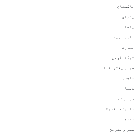
پاکستان
پکوان
پنجاب
تازہ ترین
تجارت
ٹیکنالوجی
خیبر پختونخواہ
دلچسپ
دنیا
ذرا ہٹ کے
سائوتھ افریقہ
سندھ
سیر و تفریح