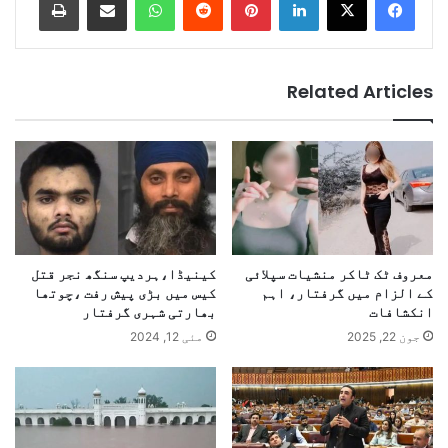
Related Articles
معروف ٹک ٹاکر منشیات سپلائی
کینیڈا،ہردیپ سنگھ نجر قتل
کے الزام میں گرفتار، اہم
کیس میں بڑی پیش رفت ،چوتھا
انکشافات
بھارتی شہری گرفتار
جون 22, 2025
مئی 12, 2024