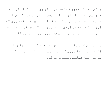
واٹس نے نئے فیچر کے تحت میسج کو ری کوور کرنے کیلئے
صارفین کو ۔۔ ان ڈو ۔۔ کا آپشن دے دیا ہے، مگر آپ کے
پاس ڈیلیٹ میسج ان ڈو کرنے کے لیے بس چند سیکنڈ ہوں گے
اور اس کے بعد یہ آپشن غائب ہوجائے گا، جبکہ ۔۔ ڈیلیٹ
فار ایری ون ۔۔ میں یہ آپشن موجود ہی نہیں ہو گا۔
واٹس ایپ کئی ماہ سے اس فیچر پر کام کر رہا تھا جبکہ
اگست میں بیٹا ورژن کا حصہ بھی بنایا گیا تھا۔ مگر اب
یہ صارفین کیلئے دستیاب ہو گا۔