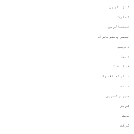
تازہ ترین
تجارت
ٹیکنالوجی
خیبر پختونخواہ
دلچسپ
دنیا
ذرا ہٹ کے
سائوتھ افریقہ
سندھ
سیر و تفریح
شوبز
صحت
کرکٹ