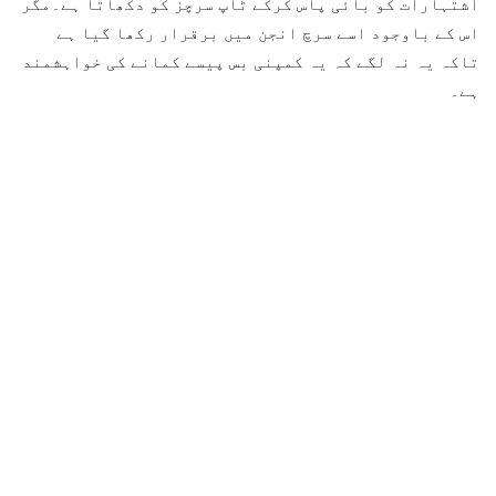
اشتہارات کو بائی پاس کرکے ٹاپ سرچز کو دکھاتا ہے۔مگر
اس کے باوجود اسے سرچ انجن میں برقرار رکھا گیا ہے
تاکہ یہ نہ لگے کہ یہ کمپنی بس پیسے کمانے کی خواہشمند
ہے۔