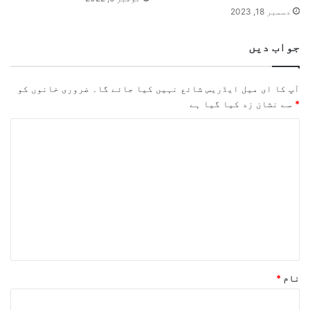
دسمبر 18, 2023
جواب دیں
آپ کا ای میل ایڈریس شائع نہیں کیا جائے گا۔
ضروری خانوں کو
*
سے نشان زد کیا گیا ہے
ت
ب
ص
ر
ہ
*
نام
*