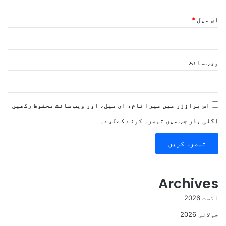
ای میل
*
ویب‌ سائٹ
اس براؤزر میں میرا نام، ای میل، اور ویب سائٹ محفوظ رکھیں
اگلی بار جب میں تبصرہ کرنے کےلیے۔
Archives
اگست 2026
جولائی 2026