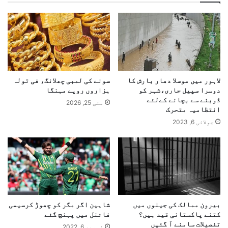
لاہور میں موسلا دھار بارش کا
سونے کی لمبی چھلانگ، فی تولہ
دوسرا سپیل جاری،شہر کو
ہزاروں روپے مہنگا
ڈوبنے سے بچانے کےلئے
مئی 25, 2026
انتظامیہ متحرک
جولائی 6, 2023
بیرون ممالک کی جیلوں میں
شاہین اگر مگر کو چھوڑ کرسیمی
کتنے پاکستانی قید ہیں؟
فائنل میں پہنچ گئے
تفصیلات سامنے آ گئیں
نومبر 6, 2022