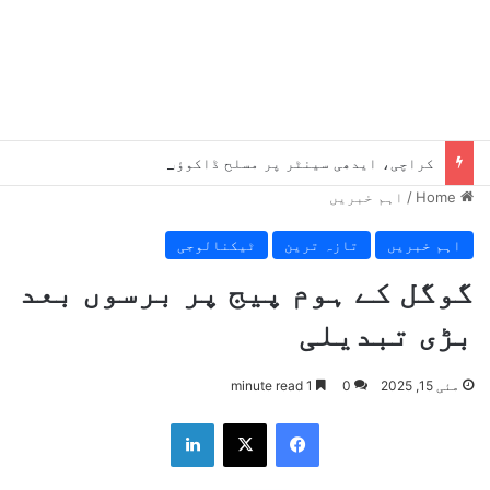
کراچی، ایدھی سینٹر پر مسلح ڈاکوؤں کا دھاوا، 65 لاکھ روپے لوٹ کر فرار
Home
/
اہم خبریں
اہم خبریں
تازہ ترین
ٹیکنالوجی
گوگل کے ہوم پیج پر برسوں بعد
بڑی تبدیلی
مئی 15, 2025
0
1 minute read
LinkedIn
X
Facebook