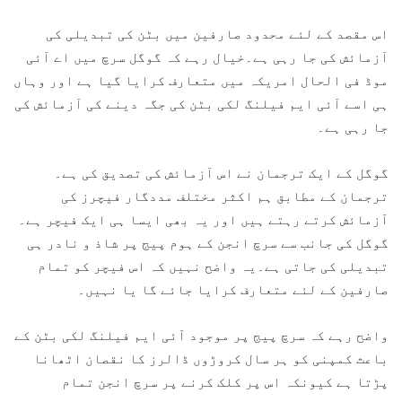
اس مقصد کے لئے محدود صارفین میں بٹن کی تبدیلی کی
آزمائش کی جا رہی ہے۔خیال رہے کہ گوگل سرچ میں اے آئی
موڈ فی الحال امریکہ میں متعارف کرایا گیا ہے اور وہاں
ہی اسے آئی ایم فیلنگ لکی بٹن کی جگہ دینے کی آزمائش کی
جا رہی ہے۔
گوگل کے ایک ترجمان نے اس آزمائش کی تصدیق کی ہے۔
ترجمان کے مطابق ہم اکثر مختلف مددگار فیچرز کی
آزمائش کرتے رہتے ہیں اور یہ بھی ایسا ہی ایک فیچر ہے۔
گوگل کی جانب سے سرچ انجن کے ہوم پیج پر شاذ و نادر ہی
تبدیلی کی جاتی ہے۔یہ واضح نہیں کہ اس فیچر کو تمام
صارفین کے لئے متعارف کرایا جائے گا یا نہیں۔
واضح رہے کہ سرچ پیج پر موجود آئی ایم فیلنگ لکی بٹن کے
باعث کمپنی کو ہر سال کروڑوں ڈالرز کا نقصان اٹھانا
پڑتا ہے کیونکہ اس پر کلک کرنے پر سرچ انجن تمام