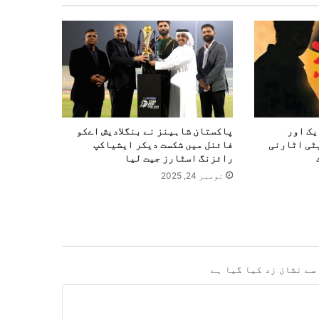
یک اور
پاکستان شاہینز نے بنگلادیش اےکو
ٹی اٹارنی
فائنل میں شکست دیکر ایشیاکپ
رائزنگ اسٹارز جیت لیا
نومبر 24, 2025
سے نشان زد کیا گیا ہے