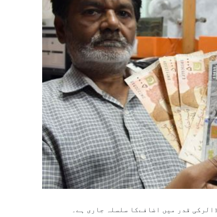
الرکی قدر میں اضافےکا سلسلہ جاری ہے۔