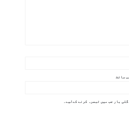
‌ سائٹ
گلی بار جب میں تبصرہ کرنے کےلیے۔