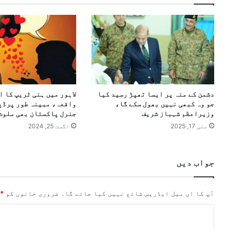
دشمن کے منہ پر ایسا تھپڑ رسید کیا
لاہور میں ہنی ٹریپ کا ا
جو وہ کبھی نہیں بھول سکے گا،
واقعہ، مبینہ طور پرڈپ
وزیراعظم شہباز شریف
جنرل پاکستان بھی ملوث
مئی 17, 2025
اگست 25, 2024
جواب دیں
آپ کا ای میل ایڈریس شائع نہیں کیا جائے گا۔
ضروری خانوں کو
*
ت
ب