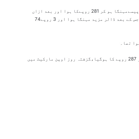
آج کاروبار کے آغاز میں انٹربینک میں ڈالر ایک روپے74 پیسےمہنگا ہو کر 281 روپےکا ہوا اور بعد ازاں
ایک روپیہ 99 پیسے اضافے سے 281 روپے 25 پیسےکا ہوگیا، جس کے بعد ڈالر مزید مہنگا ہوا اور 3 روپے74
دوسری جانب اوپن مارکیٹ میں ڈالر ایک روپیہ مہنگا ہوکر 287 روپے کا ہوگیا،گزشتہ روز اوپن مارکیٹ میں