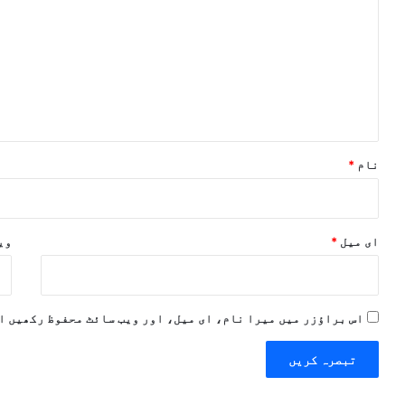
ص
ر
ہ
*
نام
*
ای میل
*
ویب
اس براؤزر میں میرا نام، ای میل، اور ویب سائٹ محفوظ رکھیں ا