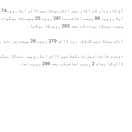
پیسے مہنگا ہونے کے بعد 283 روپےکا ہوگیا۔
انٹربینک میں گزشتہ روز ڈالر 279 روپے 26 پیسے پر بند ہوا تھا۔
ڈالرکا بھاؤ 2 روپے اضافےکے بعد 286 روپے تھا۔