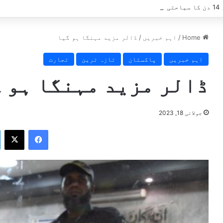
ے؟
Home
/
اہم خبریں
/
ڈالر مزید مہنگا ہو گیا
اہم خبریں
پاکستان
تازہ ترین
تجارت
ڈالر مزید مہنگا ہو 
جولائی 18, 2023
X
Facebook