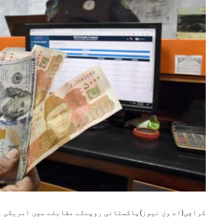
کراچی(اے ون نیوز)پاکستانی روپےکے مقابلے میں امریکی ڈ