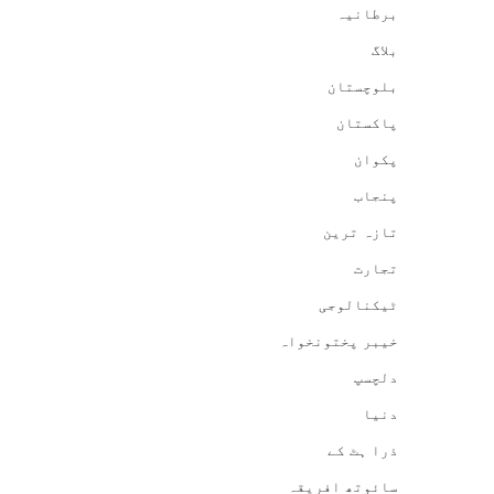
برطانیہ
بلاگ
بلوچستان
پاکستان
پکوان
پنجاب
تازہ ترین
تجارت
ٹیکنالوجی
خیبر پختونخواہ
دلچسپ
دنیا
ذرا ہٹ کے
سائوتھ افریقہ