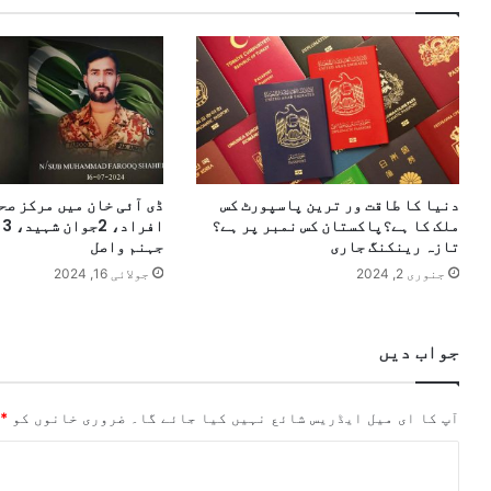
دنیا کا طاقت ور ترین پاسپورٹ کس
ملک کا ہے؟پاکستان کس نمبر پر ہے؟
ا
تازہ رینکنگ جاری
جہنم واصل
جنوری 2, 2024
جولائی 16, 2024
جواب دیں
آپ کا ای میل ایڈریس شائع نہیں کیا جائے گا۔
ضروری خانوں کو
*
ت
ب