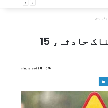
سوات موٹر وے پر خوفناک حادثہ، 15
1 minute read
0
LinkedIn