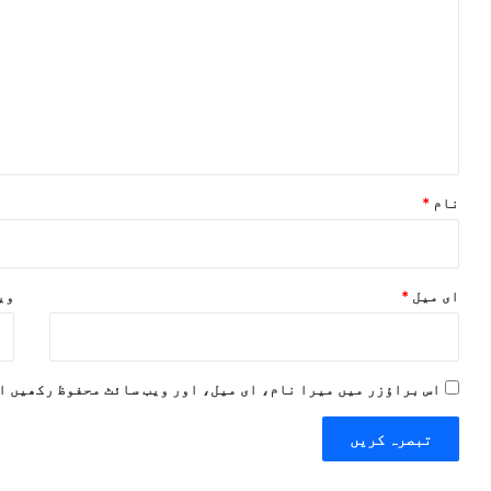
ص
ر
ہ
*
نام
*
ای میل
*
ویب
اس براؤزر میں میرا نام، ای میل، اور ویب سائٹ محفوظ رکھیں ا