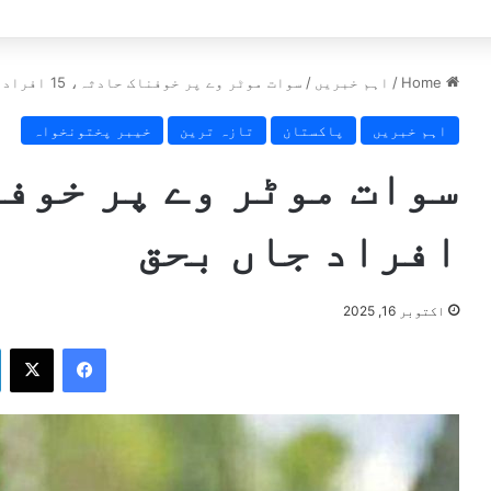
ٹ سامنے آگئی
Home
/
اہم خبریں
/
سوات موٹر وے پر خوفناک حادثہ، 15 افراد جاں بحق
اہم خبریں
پاکستان
تازہ ترین
خیبر پختونخواہ
افراد جاں بحق
اکتوبر 16, 2025
X
Facebook