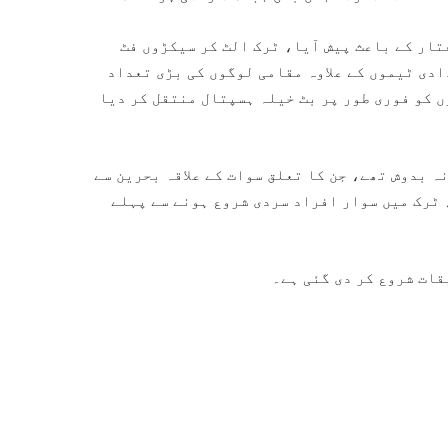
ار کے باعث پیش آیا، ٹرک الٹ کر سیکڑوں فٹ
ادی ٹیموں کے علاوہ مقامی لوگوں کی بڑی تعداد
ں کو فوری طور پر بٹ خیلہ ہسپتال منتقل کر دیا
ہ بدوش تھے، جن کا تعلق سوات کے علاقہ بحرین سے
ٹرک میں سوار افراد سردی شروع ہونے سے پہلے
قات شروع کر دی گئی ہے۔