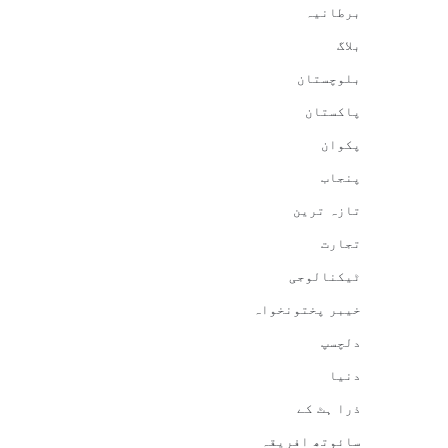
برطانیہ
بلاگ
بلوچستان
پاکستان
پکوان
پنجاب
تازہ ترین
تجارت
ٹیکنالوجی
خیبر پختونخواہ
دلچسپ
دنیا
ذرا ہٹ کے
سائوتھ افریقہ