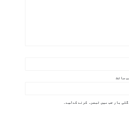
‌ سائٹ
گلی بار جب میں تبصرہ کرنے کےلیے۔