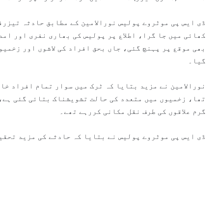
ڈی ایس پی موٹروے پولیس نورالامین کے مطابق حادثہ تیزرفت
کھائی میں جا گرا، اطلاع پر پولیس کی بھاری نفری اور امد
بھی موقع پر پہنچ گئی، جاں بحق افراد کی لاشوں اور زخمیو
گیا۔
نورالامین نے مزید بتایا کہ ٹرک میں سوار تمام افراد خان
تھا، زخمیوں میں متعدد کی حالت تشویشناک بتائی گئی ہے، 
گرم علاقوں کی طرف نقل مکانی کررہے تھے۔
ڈی ایس پی موٹروے پولیس نے بتایا کہ حادثے کی مزید تحقی