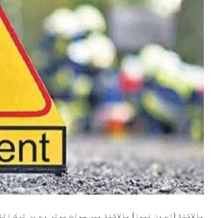
مالاکنڈ (اے ون نیوز) مالاکنڈ میں سوات موٹر وے پر ٹرک الٹنے سے 15 افراد جاں بحق جبکہ 8 زخ