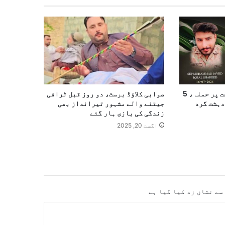
ڈی آئی خان میں مرکز صحت پر حملہ، 5
صوابی کلاؤڈ برسٹ، دو روز قبل ٹرافی
فراد، 2جوان شہید، 3 دہشت گرد
جیتنے والے مشہور تیرانداز بھی
زندگی کی بازی ہار گئے
اگست 20, 2025
سے نشان زد کیا گیا ہے