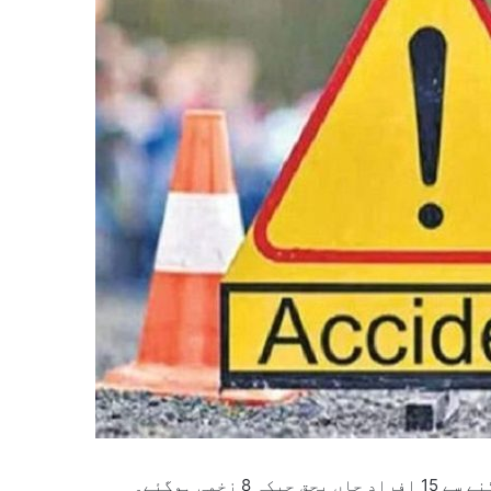
می ہوگئے۔