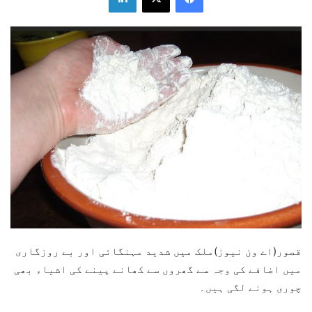
قصور(اے ون نیوز)ملک میں شدید مہنگائی اور بے روزگاری
میں اضافے کی وجہ سے گھروں سے کھانے پینے کی اشیاء بھی
چوری ہونے لگی ہیں۔