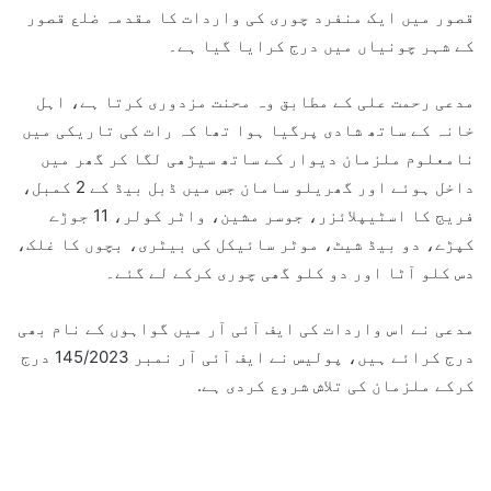
قصور میں ایک منفرد چوری کی واردات کا مقدمہ ضلع قصور
کے شہر چونیاں میں درج کرایا گیا ہے۔
مدعی رحمت علی کے مطابق وہ محنت مزدوری کرتا ہے، اہل
خانہ کے ساتھ شادی پرگیا ہوا تھا کہ رات کی تاریکی میں
نامعلوم ملزمان دیوار کے ساتھ سیڑھی لگا کر گھر میں
داخل ہوئے اور گھریلو سامان جس میں ڈبل بیڈ کے 2 کمبل،
فریج کا اسٹیپلائزر، جوسر مشین، واٹر کولر، 11 جوڑے
کپڑے، دو بیڈ شیٹ، موٹر سائیکل کی بیٹری، بچوں کا غلک،
دس کلو آٹا اور دو کلو گھی چوری کرکے لے گئے۔
مدعی نے اس واردات کی ایف آئی آر میں گواہوں کے نام بھی
درج کرائے ہیں، پولیس نے ایف آئی آر نمبر 145/2023 درج
کرکے ملزمان کی تلاش شروع کردی ہے.