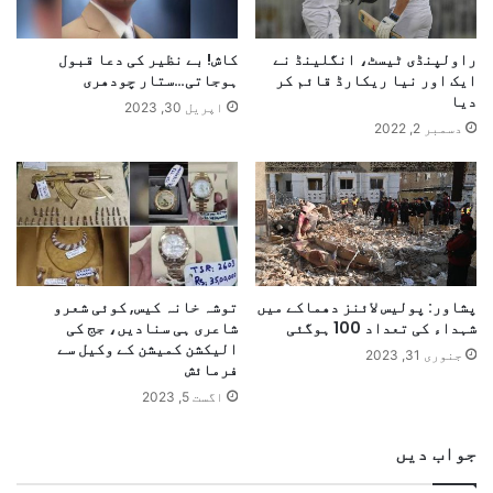
راولپنڈی ٹیسٹ، انگلینڈ نے
کاش! بے نظیر کی دعا قبول
ایک اور نیا ریکارڈ قائم کر
ہوجاتی…ستار چودھری
دیا
اپریل 30, 2023
دسمبر 2, 2022
پشاور: پولیس لائنز دھماکے میں
توشہ خانہ کیس, کوئی شعرو
شہداء کی تعداد 100 ہوگئی
شاعری ہی سنادیں، جج کی
الیکشن کمیشن کے وکیل سے
جنوری 31, 2023
فرمائش
اگست 5, 2023
جواب دیں