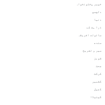
خیبر پختونخواہ
دلچسپ
دنیا
ذرا ہٹ کے
سائوتھ افریقہ
سندھ
سیر و تفریح
شوبز
صحت
کرکٹ
کشمیر
کھیل
کینیڈا