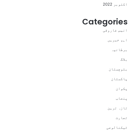
اکتوبر 2022
Categories
انیس فاروقی
اہم خبریں
برطانیہ
بلاگ
بلوچستان
پاکستان
پکوان
پنجاب
تازہ ترین
تجارت
ٹیکنالوجی