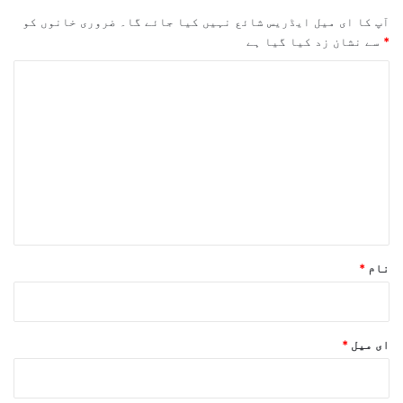
آپ کا ای میل ایڈریس شائع نہیں کیا جائے گا۔
ضروری خانوں کو
*
سے نشان زد کیا گیا ہے
ت
ب
ص
ر
ہ
*
نام
*
ای میل
*