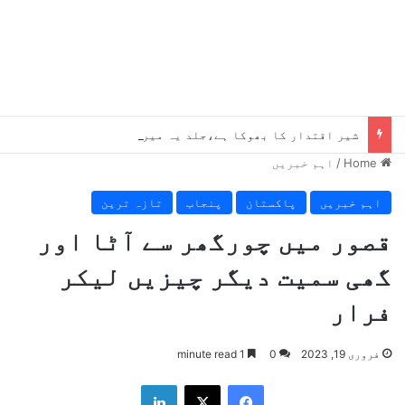
شیر اقتدار کا بھوکا ہے،جلد یہ میرے پاؤں پکڑیں گے ، بلاول
Home
/
اہم خبریں
اہم خبریں
پاکستان
پنجاب
تازہ ترین
قصور میں چورگھر سے آٹا اور
گھی سمیت دیگر چیزیں لیکر
فرار
فروری 19, 2023
0
1 minute read
LinkedIn
X
Facebook