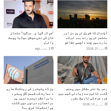
آج سال کا طویل ترین دن اور
’جو ڈر گیا وہ مرگیا‘ سلمان
مختصر ترین رات ہے، اس کے
خان کی نئی سوشل میڈیا پوسٹ
بارے میں چند دلچسپ حقائق
وائرل
جون 21, 2026
2 ہفتے ago
رجب بٹ نئی مشکل میں پھنس
ون ڈے پلیئرز کی رینکنگ جاری
گئے، خاتون سے زیادتی کیس میں
، بھارت کے شبمن گل پہلی ،
فرد جرم کی تاریخ مقرر
بابراعظم دوسرے نمبر پر
براجمان، دونوں میں کتنے
اپریل 13, 2026
پوائنٹس کا فرق ہے؟