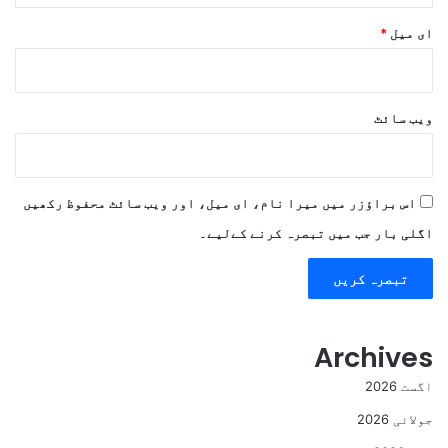
ای میل
*
ویب‌ سائٹ
اس براؤزر میں میرا نام، ای میل، اور ویب سائٹ محفوظ رکھیں
اگلی بار جب میں تبصرہ کرنے کےلیے۔
Archives
اگست 2026
جولائی 2026