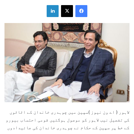
LinkedIn
X
Facebook
لاہور ( اے ون نیوز )سپین میں چوہدری خاندان کے اثاثوں
کی تفصیل نیب لاہور کو موصول ہوگئیں قومی احتساب بیورو
کے خط پر سپین کے حکام نے چوہدری خاندان کی جائیدادوں