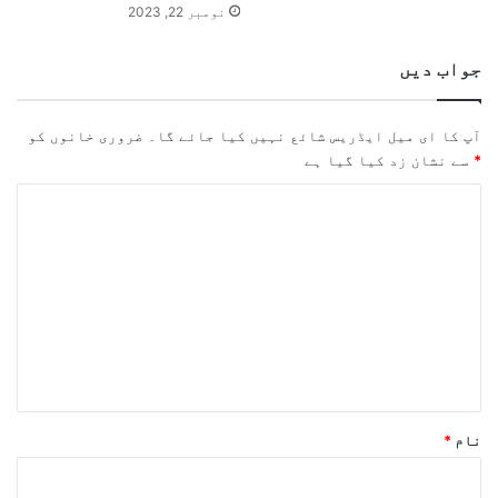
نومبر 22, 2023
جواب دیں
آپ کا ای میل ایڈریس شائع نہیں کیا جائے گا۔
ضروری خانوں کو
*
سے نشان زد کیا گیا ہے
ت
ب
ص
ر
ہ
*
نام
*