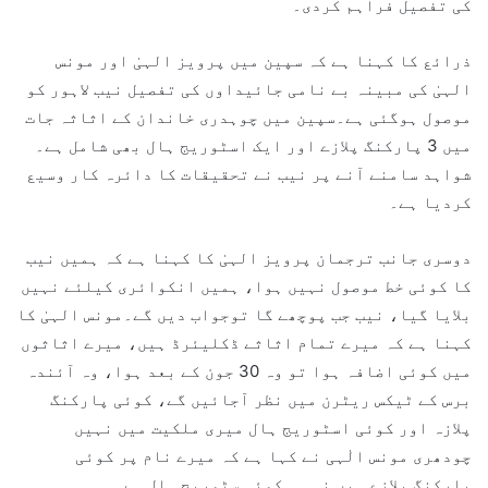
کی تفصیل فراہم کردی۔
ذرائع کا کہنا ہے کہ سپین میں پرویز الہیٰ اور مونس
الہیٰ کی مبینہ بے نامی جائیداوں کی تفصیل نیب لاہور کو
موصول ہوگئی ہے۔سپین میں چوہدری خاندان کے اثاثہ جات
میں 3 پارکنگ پلازے اور ایک اسٹوریج ہال بھی شامل ہے۔
شواہد سامنے آنے پر نیب نے تحقیقات کا دائرہ کار وسیع
کردیا ہے۔
دوسری جانب ترجمان پرویز الہیٰ کا کہنا ہے کہ ہمیں نیب
کا کوئی خط موصول نہیں ہوا، ہمیں انکوائری کیلئے نہیں
بلایا گیا، نیب جب پوچھے گا توجواب دیں گے۔مونس الہیٰ کا
کہنا ہے کہ میرے تمام اثاثے ڈکلیئرڈ ہیں، میرے اثاثوں
میں کوئی اضافہ ہوا تو وہ 30 جون کے بعد ہوا، وہ آئندہ
برس کے ٹیکس ریٹرن میں نظر آجائیں گے، کوئی پارکنگ
پلازہ اور کوئی اسٹوریج ہال میری ملکیت میں نہیں
چودھری مونس الٰہی نے کہا ہے کہ میرے نام پر کوئی
پارکنگ پلازے ہیں نہ ہی کوئی سٹوریج ہال ہے۔