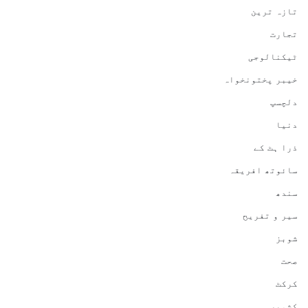
تازہ ترین
تجارت
ٹیکنالوجی
خیبر پختونخواہ
دلچسپ
دنیا
ذرا ہٹ کے
سائوتھ افریقہ
سندھ
سیر و تفریح
شوبز
صحت
کرکٹ
کشمیر