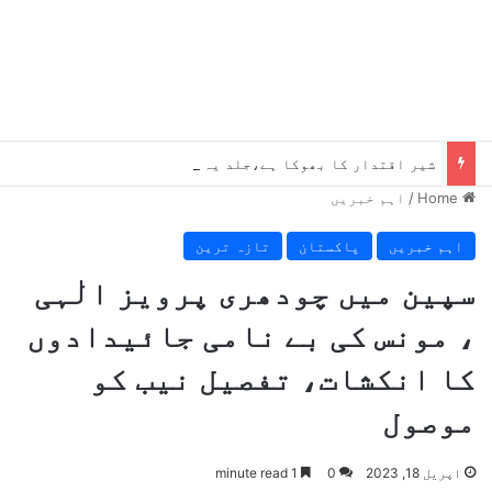
شیر اقتدار کا بھوکا ہے،جلد یہ میرے پاؤں پکڑیں گے ، بلاول
Home
/
اہم خبریں
اہم خبریں
پاکستان
تازہ ترین
سپین میں چودھری پرویز الٰہی
، مونس کی بے نامی جائیدادوں
کا انکشات، تفصیل نیب کو
موصول
اپریل 18, 2023
0
1 minute read