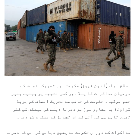
اسلام آباد(اے ون نیوز) حکومت اور تحریک انصاف کے
درمیان مذاکرات کا پہلا دور کسی نتیجے پر پہنچے بغیر
ختم ہوگیا۔ حکومت کی جانب سے تحریک انصاف کو پریڈ
گراؤنڈ یا پشاور موڑ پر دھرنا دینے کی پیشکش کی گئی
تھی، تاہم پی ٹی آئی نے اس تجویز کو مسترد کر دیا۔
مذاکرات کے دوران حکومت نے یقین دہانی کرائی کہ دھرنا