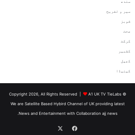
سندھ
سیر و تفریح
شوبز
صحت
کرکٹ
کشمیر
کھیل
کینیڈا
A1 UK TV TieLabs
© Copyright 2026, All Rights Reserved |
We are Satellite Based Hybird Channel of UK providing latest
News and Entertainment with Collaboration ajj news.
Facebook
X