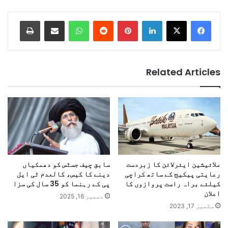
Print
Share via Email
WhatsApp
Reddit
Pinterest
LinkedIn
Related Articles
ملائیشین ایئرلائن کا زبردست
سابق چیف جسٹس کو دھمکیاں
رعایتی پیکیج کے ساتھ کراچی
دینے کا کیس، کالعدم ٹی ایل
کیلئے براہ راست پروازوں کا
پی کے رہنما کو 35 سال کی سزا
اعلان
دسمبر 16, 2025
ستمبر 17, 2023