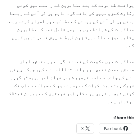
پوائنٹ طے ہونے کے بعد مظاہرین کے راستے میں کوئی
رکاوٹ کھڑی نہیں کی جائے گی۔ تاہم پی ٹی آئی کے رہنما
بانی پی ٹی آئی کی رہائی کے مطالبے پر اصرار کرتے رہے۔
مذاکرات کی شرائط میں یہ بھی شامل تھا کہ مظاہرین
پشاور موڑ سے آگے ریڈ زون کی طرف پیش قدمی نہیں کریں
گے۔
مذاکرات میں حکومت کی نمائندگی امیر مقام، ایاز
صادق، محسن نقوی اور رانا ثنااللہ نے کی، جبکہ پی ٹی
آئی کی جانب سے اسد قیصر، شبلی فراز اور بیرسٹر گوہر
شریک ہوئے۔مذاکرات کے دوسرے دور کے حوالے سے اب تک
کوئی فیصلہ نہیں ہو سکا، اور فریقین کے درمیان ڈیڈلاک
برقرار ہے۔
Share this:
X
Facebook