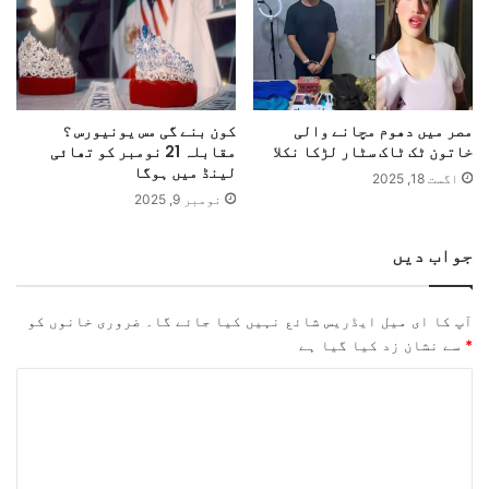
مصر میں دھوم مچانے والی
کون بنے گی مس یونیورس ؟
خاتون ٹک ٹاک سٹار لڑکا نکلا
مقابلہ 21 نومبر کو تھائی
لینڈ میں ہوگا
اگست 18, 2025
نومبر 9, 2025
جواب دیں
آپ کا ای میل ایڈریس شائع نہیں کیا جائے گا۔
ضروری خانوں کو
*
سے نشان زد کیا گیا ہے
ت
ب
ص
ر