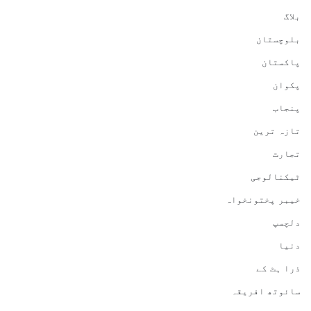
بلاگ
بلوچستان
پاکستان
پکوان
پنجاب
تازہ ترین
تجارت
ٹیکنالوجی
خیبر پختونخواہ
دلچسپ
دنیا
ذرا ہٹ کے
سائوتھ افریقہ