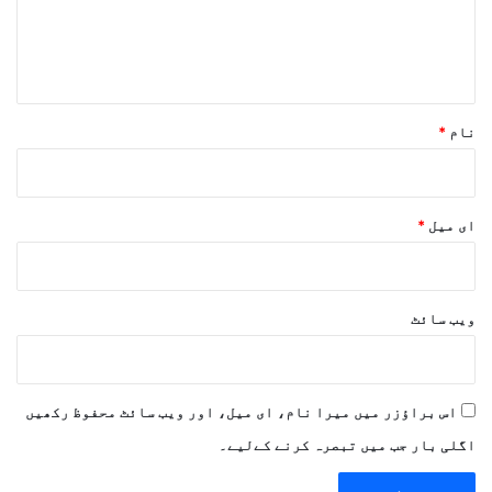
ہ
*
نام
*
ای میل
*
ویب‌ سائٹ
اس براؤزر میں میرا نام، ای میل، اور ویب سائٹ محفوظ رکھیں
اگلی بار جب میں تبصرہ کرنے کےلیے۔