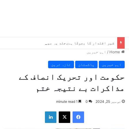
شیر اقتدار کا بھوکا ہے،جلد یہ میرے پاؤں پکڑیں گے ، بلاول
Home
/
اہم خبریں
اہم خبریں
پاکستان
تازہ ترین
حکومت اور تحریک انصاف کے
مذاکرات بے نتیجہ ختم
نومبر 25, 2024
0
1 minute read
LinkedIn
X
Facebook