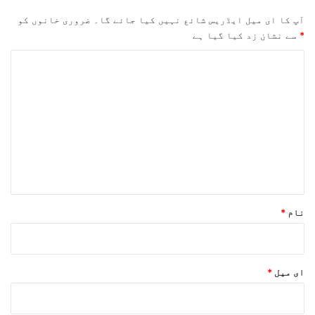
آپ کا ای میل ایڈریس شائع نہیں کیا جائے گا۔
ضروری خانوں کو
*
سے نشان زد کیا گیا ہے
ت
ب
ص
ر
ہ
*
نام
*
ای میل
*