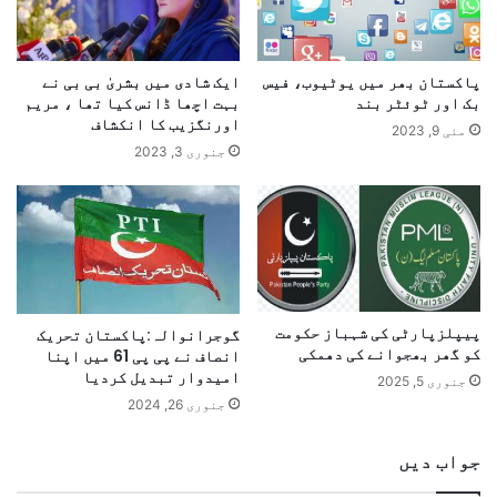
پاکستان بھر میں یوٹیوب، فیس
ایک شادی میں بشریٰ بی بی نے
بک اور ٹوئٹر بند
بہت اچھا ڈانس کیا تھا ، مریم
اورنگزیب کا انکشاف
مئی 9, 2023
جنوری 3, 2023
پیپلزپارٹی کی شہباز حکومت
گوجرانوالہ:پاکستان تحریک
کو گھر بھجوانے کی دھمکی
انصاف نے پی پی 61 میں اپنا
امیدوار تبدیل کردیا
جنوری 5, 2025
جنوری 26, 2024
جواب دیں