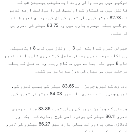
ٹوکیو میں ہونے والی ورلڈ ایتھلیٹس چیمپئن شپ کے
فائنل میں پاکستان کے اولمپک گولڈ میڈلسٹ ارشد ندیم
نے 82.73 میٹر کی پہلی تھرو کی ان کی دوسری تھرو ضائع
ہو گئی جبکہ تیسری باری میں وہ 83.75 میٹر کی تھرو ہی
کر سکے۔
جیولن تھرو کے ابتدائی 3 راؤنڈز میں ٹاپ 8 ایتھلیٹس
ہی اگلے مرحلے میں رسائی حاصل کرتے ہیں تاہم ارشد ندیم
ٹاپ 8 میں جگہ بنانے میں ناکام رہے، وہ فائنل کے پہلے
مرحلے میں ہی میڈل کی دوڑ سے باہر ہو گئے۔
بھارت کے نیرج چوپڑا نے 83.65 میٹر کی پہلی تھرو کی،
نیرج چوپرا نے دوسری بار میں 84.03 میٹر کی تھرو کی۔
جرمنی کے جولین ویبر کی پہلی تھرو 83.86 جبکہ دوسری
تھرو 86.11 میٹر کی ہوئی، اسی طرح بھارت کے ایک اور
کھلاڑی سچن یادوو نے پہلی باری میں 86.27 میٹرو کی تھرو
کر کے سب کو حیران کر دیا۔