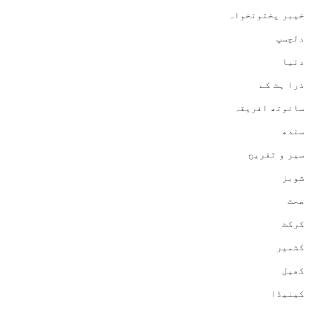
خیبر پختونخواہ
دلچسپ
دنیا
ذرا ہٹ کے
سائوتھ افریقہ
سندھ
سیر و تفریح
شوبز
صحت
کرکٹ
کشمیر
کھیل
کینیڈا