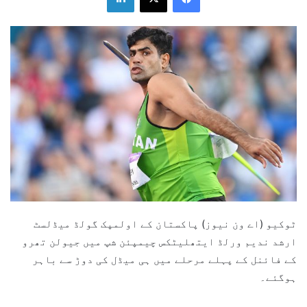
ٹوکیو (اے ون نیوز) پاکستان کے اولمپک گولڈ میڈلسٹ
ارشد ندیم ورلڈ ایتھلیٹکس چیمپئن شپ میں جیولن تھرو
کے فائنل کے پہلے مرحلے میں ہی میڈل کی دوڑ سے باہر
ہوگئے۔