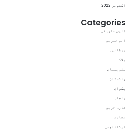
اکتوبر 2022
Categories
انیس فاروقی
اہم خبریں
برطانیہ
بلاگ
بلوچستان
پاکستان
پکوان
پنجاب
تازہ ترین
تجارت
ٹیکنالوجی