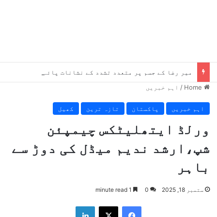
میر رضا کے جسم پر متعدد تشدد کے نشانات پائے گئے، چوٹیں موت سے پہلے کی ہیں، میڈیکل رپورٹ میں انکشاف
Home
/
اہم خبریں
اہم خبریں
پاکستان
تازہ ترین
کھیل
ورلڈ ایتھلیٹکس چیمپئن
شپ،ارشد ندیم میڈل کی دوڑ سے
باہر
ستمبر 18, 2025
0
1 minute read
LinkedIn
X
Facebook