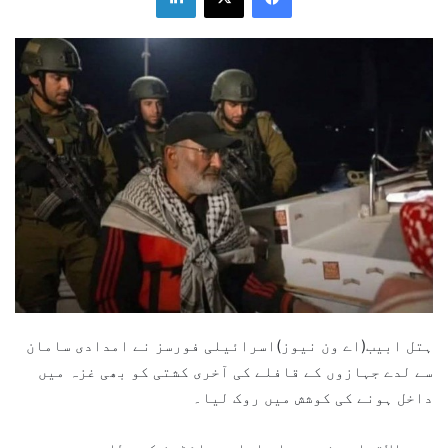
ہتل ابیب(اے ون نیوز)اسرائیلی فورسز نے امدادی سامان
سے لدے جہازوں کے قافلے کی آخری کشتی کو بھی غزہ میں
داخل ہونے کی کوشش میں روک لیا۔