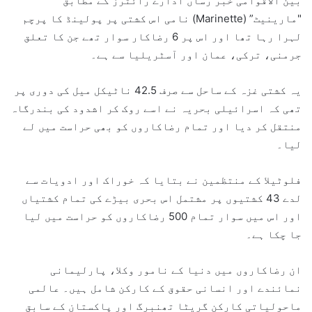
بین الاقوامی خبر رساں ادارے رائٹرز کے مطابق
"مارینیٹ” (Marinette) نامی اس کشتی پر پولینڈ کا پرچم
لہرا رہا تھا اور اس پر 6 رضاکار سوار تھے جن کا تعلق
جرمنی، ترکی، عمان اور آسٹریلیا سے ہے۔
یہ کشتی غزہ کے ساحل سے صرف 42.5 ناٹیکل میل کی دوری پر
تھی کہ اسرائیلی بحریہ نے اسے روک کر اشدود کی بندرگاہ
منتقل کر دیا اور تمام رضاکاروں کو بھی حراست میں لے
لیا۔
فلوٹیلا کے منتظمین نے بتایا کہ خوراک اور ادویات سے
لدے 43 کشتیوں پر مشتمل اس بحری بیڑے کی تمام کشتیاں
اور اس میں سوار تمام 500 رضاکاروں کو حراست میں لیا
جا چکا ہے۔
ان رضاکاروں میں دنیا کے نامور وکلا، پارلیمانی
نمائندے اور انسانی حقوق کے کارکن شامل ہیں۔ عالمی
ماحولیاتی کارکن گریٹا تھنبرگ اور پاکستان کے سابق