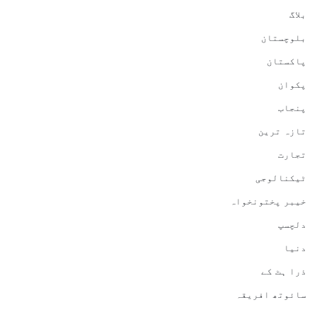
بلاگ
بلوچستان
پاکستان
پکوان
پنجاب
تازہ ترین
تجارت
ٹیکنالوجی
خیبر پختونخواہ
دلچسپ
دنیا
ذرا ہٹ کے
سائوتھ افریقہ