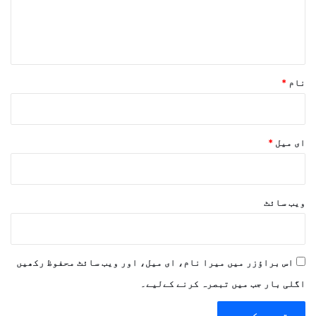
ہ
*
نام
*
ای میل
*
ویب‌ سائٹ
اس براؤزر میں میرا نام، ای میل، اور ویب سائٹ محفوظ رکھیں
اگلی بار جب میں تبصرہ کرنے کےلیے۔