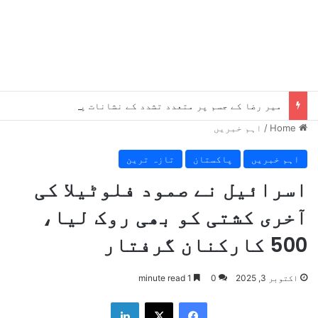
میر رضا کے جسم پر متعدد تشدد کے نشانات پائے گئے، چوٹیں موت سے پہلے کی ہیں، میڈیکل رپورٹ میں انکشاف
Home
/
اہم خبریں
اہم خبریں
پاکستان
تازہ ترین
اسرائیل نے صمود فلوٹیلا کی
آخری کشتی کو بھی روک لیا،
500 کارکنان گرفتار
اکتوبر 3, 2025
0
1 minute read
LinkedIn
X
Facebook