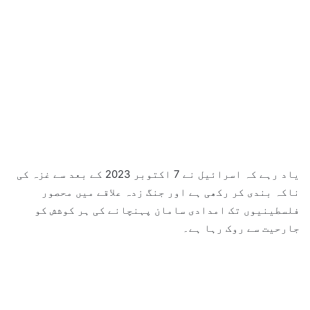
یاد رہے کہ اسرائیل نے 7 اکتوبر 2023 کے بعد سے غزہ کی
ناکہ بندی کر رکھی ہے اور جنگ زدہ علاقے میں محصور
فلسطینیوں تک امدادی سامان پہنچانے کی ہر کوشش کو
جارحیت سے روک رہا ہے۔