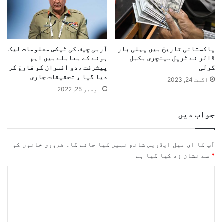
پاکستانی تاریخ میں پہلی بار
آرمی چیف کی ٹیکس معلومات لیک
ڈالر نے ٹرپل سینچری مکمل
ہونے کے معاملے میں اہم
کرلی
پیشرفت ،دو افسران کو فارغ کر
دیا گیا ، تحقیقات جاری
اگست 24, 2023
نومبر 25, 2022
جواب دیں
آپ کا ای میل ایڈریس شائع نہیں کیا جائے گا۔
ضروری خانوں کو
*
سے نشان زد کیا گیا ہے
ت
ب
ص
ر