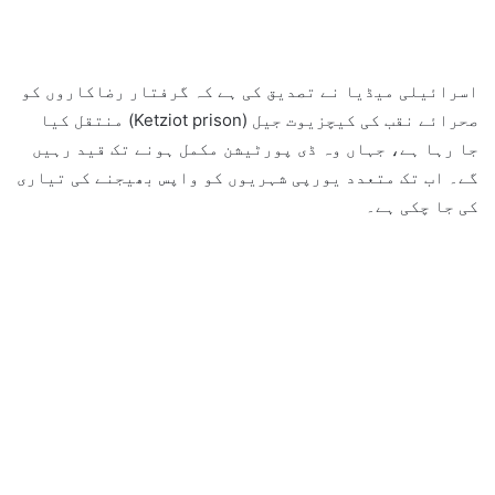
اسرائیلی میڈیا نے تصدیق کی ہے کہ گرفتار رضاکاروں کو
صحرائے نقب کی کیچزیوت جیل (Ketziot prison) منتقل کیا
جا رہا ہے، جہاں وہ ڈی پورٹیشن مکمل ہونے تک قید رہیں
گے۔ اب تک متعدد یورپی شہریوں کو واپس بھیجنے کی تیاری
کی جا چکی ہے۔