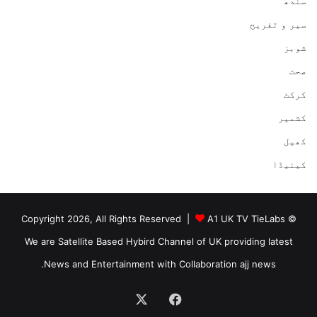
سندھ
سیر و تفریح
شوبز
صحت
کرکٹ
کشمیر
کھیل
کینیڈا
A1 UK TV TieLabs
© Copyright 2026, All Rights Reserved |
We are Satellite Based Hybird Channel of UK providing latest
News and Entertainment with Collaboration ajj news.
Facebook
X